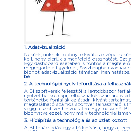
1.
Adatvizualizáció
Nekünk, nőknek többnyire kiváló a szépérzékün
kell, hogy elérjük a megfelelő összhatást. Ezt 
Egy dashboard esetében is fontos a megfelelő
megragadja a figyelmet, összhangban vannak ra
blogot adatvizualizáció témában, igen hatásos,
be
.
2.
A technológiai nyelv lefordítása a felhaszná
A BI szoftverek fejlesztői is legtöbbször férfia
nyelvet hétköznapi, felhasználók számára is é
történetbe foglalják az átadni kívánt tartalma
megtalálható számos szoftver felhasználói út
végig a szoftver használatán. Egy másik női BI 
bizonyítva ezzel, hogy mély technológiai ismere
3.
Hídépítés a technológia és az üzlet között
A BI tanácsadás egyik fő kihívása, hogy a techn