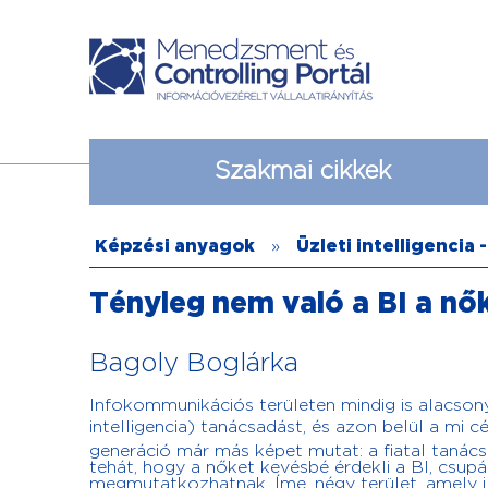
Szakmai cikkek
Képzési anyagok
»
Üzleti intelligencia -
Tényleg nem való a BI a nő
Bagoly Boglárka
Infokommunikációs területen mindig is alacsony 
intelligencia) tanácsadást, és azon belül a mi cé
generáció már más képet mutat: a fiatal tanács
tehát, hogy a nőket kevésbé érdekli a BI, csupá
megmutatkozhatnak. Íme, négy terület, amely il