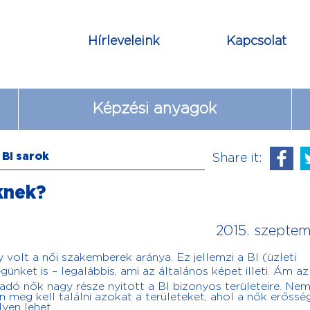
Hírleveleink
Kapcsolat
Képzési anyagok
 BI sarok
Share it:
knek?
2015. szeptem
volt a női szakemberek aránya. Ez jellemzi a BI (üzleti
günket is – legalábbis, ami az általános képet illeti. Ám az 
adó nők nagy része nyitott a BI bizonyos területeire. Nem
n meg kell találni azokat a területeket, ahol a nők erőssé
yen lehet.