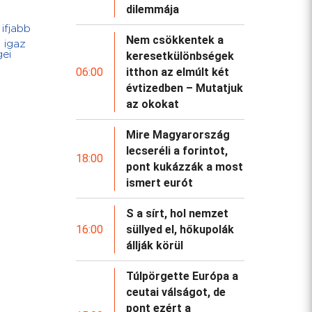
dilemmája
ifjabb
Nem csökkentek a
 igaz
keresetkülönbségek
gei
06:00
itthon az elmúlt két
évtizedben – Mutatjuk
az okokat
Mire Magyarország
lecseréli a forintot,
18:00
pont kukázzák a most
ismert eurót
S a sírt, hol nemzet
16:00
süllyed el, hőkupolák
állják körül
Túlpörgette Európa a
ceutai válságot, de
pont ezért a