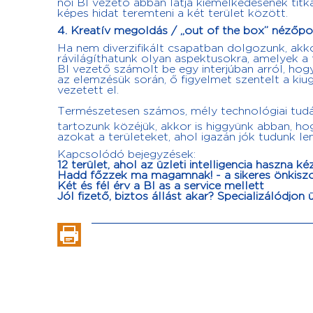
női BI vezető abban látja kiemelkedésének titká
képes hidat teremteni a két terület között.
4.
Kreatív megoldás / „out of the box” nézőpo
Ha nem diverzifikált csapatban dolgozunk, ak
rávilágíthatunk olyan aspektusokra, amelyek a 
BI vezető számolt be egy interjúban arról, hog
az elemzésük során, ő figyelmet szentelt a kiu
vezetett el.
Természetesen számos, mély technológiai tudás
tartozunk közéjük, akkor is higgyünk abban, ho
azokat a területeket, ahol igazán jók tudunk len
Kapcsolódó bejegyzések:
12 terület, ahol az üzleti intelligencia haszna k
Hadd főzzek ma magamnak! - a sikeres önkiszolg
Két és fél érv a BI as a service mellett
Jól fizető, biztos állást akar? Specializálódjon üz