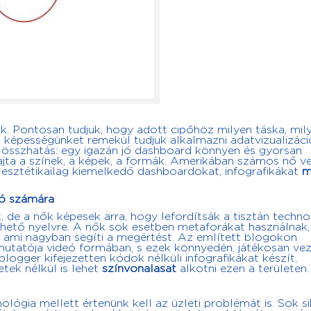
k. Pontosan tudjuk, hogy adott cipőhöz milyen táska, mil
a képességünket remekül tudjuk alkalmazni adatvizualizáci
 összhatás: egy igazán jó dashboard könnyen és gyorsan
jta a színek, a képek, a formák. Amerikában számos nő v
 esztétikailag kiemelkedő dashboardokat, infografikákat
m
ló számára
k, de a nők képesek arra, hogy lefordítsák a tisztán techno
rthető nyelvre. A nők sok esetben metaforákat használnak
t, ami nagyban segíti a megértést. Az említett blogokon
mutatója videó formában, s ezek könnyedén, játékosan ve
blogger kifejezetten kódok nélküli infografikákat készít,
tek nélkül is lehet
színvonalasat
alkotni ezen a területen.
ológia mellett értenünk kell az üzleti problémát is. Sok s