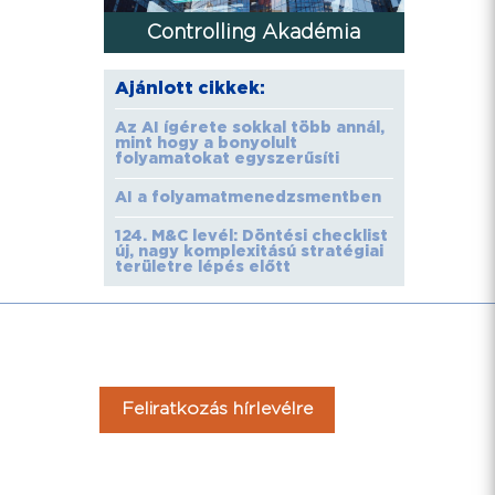
Controlling Akadémia
Ajánlott cikkek:
Az AI ígérete sokkal több annál,
mint hogy a bonyolult
folyamatokat egyszerűsíti
AI a folyamatmenedzsmentben
124. M&C levél: Döntési checklist
új, nagy komplexitású stratégiai
területre lépés előtt
Feliratkozás hírlevélre