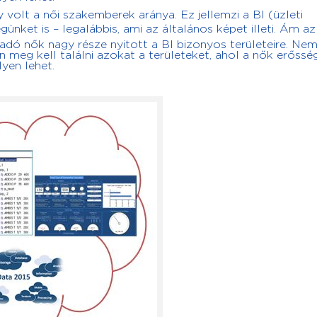
volt a női szakemberek aránya. Ez jellemzi a BI (üzleti
günket is – legalábbis, ami az általános képet illeti. Ám az 
adó nők nagy része nyitott a BI bizonyos területeire. Nem
n meg kell találni azokat a területeket, ahol a nők erőssé
yen lehet.