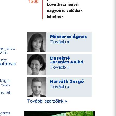
15:00
következményei
nagyon is valódiak
lehetnek
Mészáros Ágnes
Tovább »
yen blúz
ónál.
Dusekné
ezet
Juranics Anikó
utatnak
Tovább »
lógiai
Horváth Gergő
, vagy
Tovább »
zetnek
További szerzőink »
ikeres