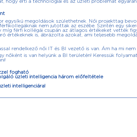
t, hogy érti a technológiai és az üzleti problémát egyarán
nt
kor egysíkú megoldások születhetnek. Női projekttag bev
férfikollegáknak nem jutottak az eszébe. Szintén egy siker
y míg férfi kollégái csupán az átlagos értékeket vették fi
gró értékeknek is, ábrázolta azokat, ami teljesebb megol
sal rendelkező női IT és BI vezető is van. Ám ha mi nem
gy nőként is van helyünk a BI területén! Keressük folyama
ni!
ézzel fogható
áló üzleti intelligencia három előfeltétele
leti intelligenciára!