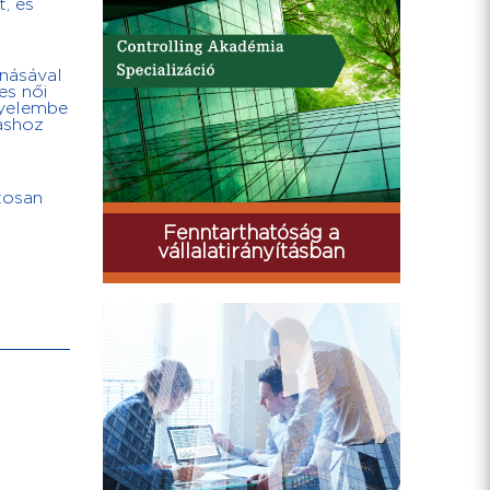
t, és
onásával
es női
gyelembe
dáshoz
tosan
Fenntarthatóság a
vállalatirányításban