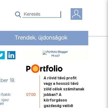
Trendek, újdonságok
Mi ez?
A rövid távú profit
ber 18.
vagy a hosszú távú
zöld célok számítanak
07:00
jobban? A
ifjabb
körforgásos
 igaz
gei
gazdaság valódi