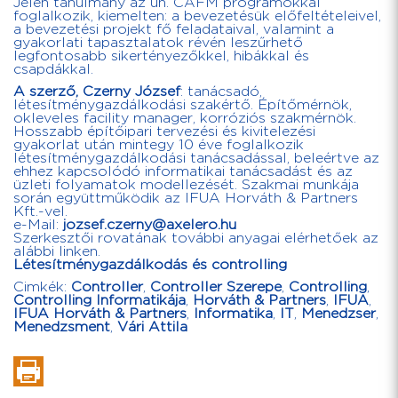
Jelen tanulmány az ún. CAFM programokkal
foglalkozik, kiemelten: a bevezetésük előfeltételeivel,
a bevezetési projekt fő feladataival, valamint a
gyakorlati tapasztalatok révén leszűrhető
legfontosabb sikertényezőkkel, hibákkal és
csapdákkal.
A szerző, Czerny József
: tanácsadó,
létesítménygazdálkodási szakértő. Építőmérnök,
okleveles facility manager, korróziós szakmérnök.
Hosszabb építőipari tervezési és kivitelezési
gyakorlat után mintegy 10 éve foglalkozik
létesítménygazdálkodási tanácsadással, beleértve az
ehhez kapcsolódó informatikai tanácsadást és az
üzleti folyamatok modellezését. Szakmai munkája
során együttműködik az IFUA Horváth & Partners
Kft.-vel.
e-Mail:
jozsef.czerny@axelero.hu
Szerkesztői rovatának további anyagai elérhetőek az
alábbi linken.
Létesítménygazdálkodás és controlling
Cimkék:
Controller
,
Controller Szerepe
,
Controlling
,
Controlling Informatikája
,
Horváth & Partners
,
IFUA
,
IFUA Horváth & Partners
,
Informatika
,
IT
,
Menedzser
,
Menedzsment
,
Vári Attila