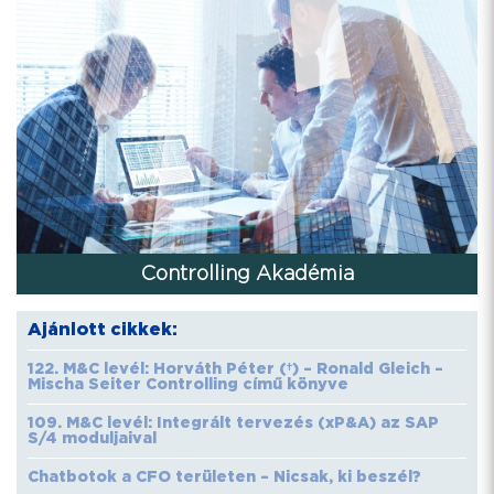
Controlling Akadémia
Ajánlott cikkek:
122. M&C levél: Horváth Péter (†) – Ronald Gleich –
Mischa Seiter Controlling című könyve
109. M&C levél: Integrált tervezés (xP&A) az SAP
S/4 moduljaival
Chatbotok a CFO területen – Nicsak, ki beszél?