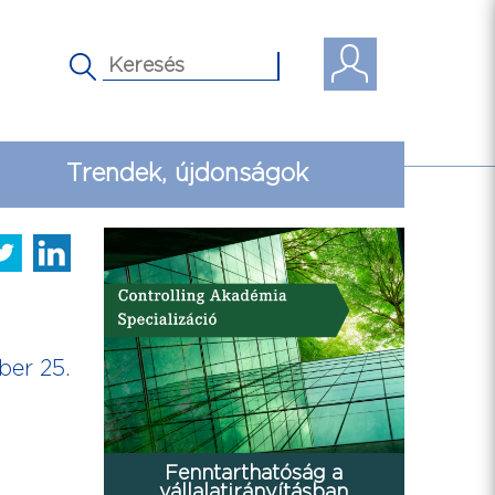
Trendek, újdonságok
ber 25.
Fenntarthatóság a
vállalatirányításban