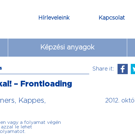
Hírleveleink
Kapcsolat
Képzési anyagok
s
Share it:
kal! – Frontloading
ners, Kappes,
2012. októ
en vagy a folyamat végén
 azzal le lehet
 folyamatot.