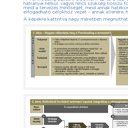
hátrányai nélkül, vagyis nincs szükség hosszú f
mind a tervezés minőségét, mind annak hatékon
elfogadható célokhoz vezet – annak ellenére, 
A képekre kattintva nagy méretben megnyithat