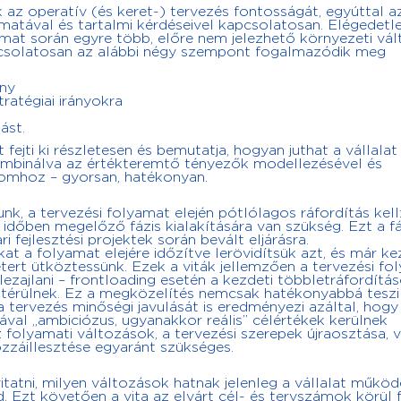
 az operatív (és keret-) tervezés fontosságát, egyúttal 
yamatával és tartalmi kérdéseivel kapcsolatosan. Elégedet
amat során egyre több, előre nem jelezhető környezeti vál
csolatosan az alábbi négy szempont fogalmazódik meg
ony
ratégiai irányokra
ást.
ejti ki részletesen és bemutatja, hogyan juthat a vállalat
ombinálva az értékteremtő tényezők modellezésével és
lomhoz – gyorsan, hatékonyan.
k, a tervezési folyamat elején pótlólagos ráfordítás kell
 időben megelőző fázis kialakítására van szükség. Ezt a fá
 fejlesztési projektek során bevált eljárásra.
at a folyamat elejére időzítve lerövidítsük azt, és már ke
rt ütköztessünk. Ezek a viták jellemzően a tervezési fo
zajlani – frontloading esetén a kezdeti többletráfordítá
érülnek. Ez a megközelítés nemcsak hatékonyabbá teszi
 tervezés minőségi javulását is eredményezi azáltal, hogy
al „ambiciózus, ugyanakkor reális” célértékek kerülnek
folyamati változások, a tervezési szerepek újraosztása, 
zzáillesztése egyaránt szükséges.
atni, milyen változások hatnak jelenleg a vállalat működ
 Ezt követően a vita az elvárt cél- és tervszámok körül f