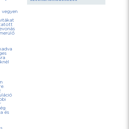
t vegyen
vitákat
tatott
bevonás
lmerülő
akadva
ges
sra
őknél
an
e.
z
uláció
bbi
r
ség
ra és
ás