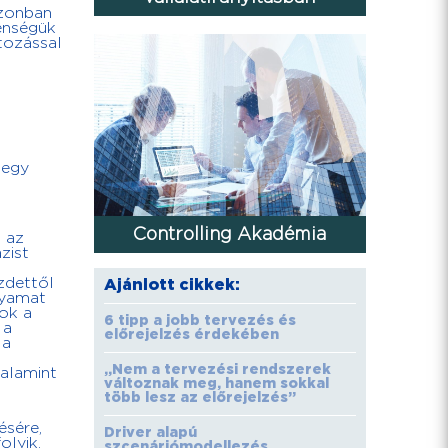
azonban
lenségük
tozással
 egy
Controlling Akadémia
: az
zist
zdettől
Ajánlott cikkek:
lyamat
sok a
6 tipp a jobb tervezés és
 a
előrejelzés érdekében
 a
„Nem a tervezési rendszerek
valamint
változnak meg, hanem sokkal
több lesz az előrejelzés”
ésére,
Driver alapú
olyik.
szcenáriómodellezés