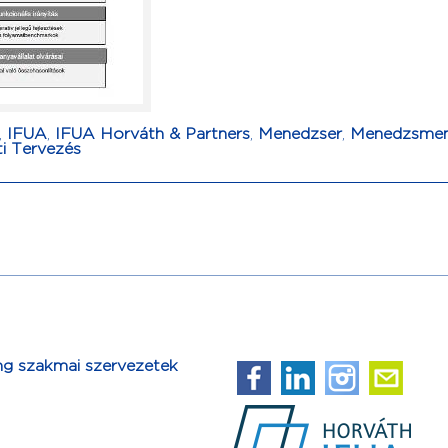
,
IFUA
,
IFUA Horváth & Partners
,
Menedzser
,
Menedzsme
ti Tervezés
ng szakmai szervezetek