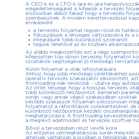
A CEO-k és a CFO-k újra és újra hangsúlyozzák
elégedetlenségüket is kifejezik a tervezés fol
elsősorban abból fakad, hogy a tervezési foly
szembesülnek. A modern kerettervezéssel kap
elvárásként:
a tervezési folyamat legyen rövid és haték
fókuszáljunk a lényeges változásokra és a st
integráljunk több különböző szcenáriót
tegyük lehetővé az év közbeni alkalmazkod
Az alábbi megközelítés ezt a négy szempontot f
kifejezetten top-down tervezési folyamatot k
szcenáriók segítségével jó minőségű tervtarta
Külön folyamat a viták lefolytatására
Ahhoz, hogy jobb minőségű célértékekhez jussun
operatív tervezés szakaszától elkülönített, azt
frontloading-nak nevezzük – utalva egy autóipari
Az ötlet lényege, hogy a hosszas tervezés viták
több különböző nézőpontot, bemeneti paraméte
során, vagy annak végső szakaszában szoktak le
későbbi szakaszok folyamán sokszorosan megt
folyamatot a ráfordítások csökkentésével, de a
különböző nézőpontok kezdeti összehangolásáv
meghatározásra. A frontloading bevezetéséhez 
a meglévő adatmodell és tervezési szoftver ho
Bővül a tervezésben részt vevők köre
Az előzetes célmeghatározás során meg kell vit
amelyek várhatóan a jövőben is fennállnak majd.