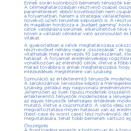
Ennek során különböző bemeneti tényezők kerül
A célmeghatározásban résztvevő csapat összet
paramétereket: ebből következően nem csupán a
a folyamatban, hanem a stratégiai vállalatfejles
növekvő üzleti területek képviselői is. A részt
és magában hordozza a „budget gaming” kockáza
célok validálásra kerülnek, elkerülhetővé téve
növeli a vállalati célokkal való azonosulást é
vitákat.
A gyakorlatban a célok meghatározása sokszor
résztvevőket néhány napra „összezárják”, és í
vitathatják meg a tervezés fő sarokszámait, ill
hatásait. A folyamat eredményeképp rögzítésre
vonatkozóan az elérendő célok, illetve a főbb 
marad továbbra is annak meghatározása, hogy a
intézkedések megtételére van szükség.
Szimuláció az értékteremtő tényezők modelle
A sarokszámok tervezése képezi a mérlegelések
szükség, például egy nagyvonalú eredménykimu
Jellemzően az ilyen típusú modellek összeállítá
értékteremtő tényezők modellezése a lényeges ü
az egyes tényezők lehetséges értékének módosí
mutató, illetve a csúcsmutató. A valós idejű 
megváltoztatása milyen hatással van az ered
(best-case és worst case) lesz nyilvánvaló, de 
megvitatására, tehát több bemeneti változó eg
Összegzés
A frontloading egyesíti a bottom-up és a top-d