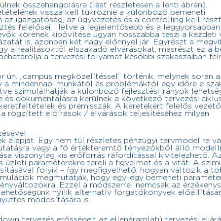
nek összehangolásra (lást részletesen a lenti ábrán).
ételének vissza kell tükröznie a különböző bemeneti
z igazgatóság, az ügyvezetés és a controlling kell rész
ztés felelősei, illetve a legjelentősebb és a leggyorsabban
vevők körének kibővítése ugyan hosszabbá teszi a kezdeti 
tát is, azonban két nagy előnnyel jár. Egyrészt a megvi
 így a realitásoktól elszakadó elvárásokat, másrészt ez a 
s behatárolja a tervezési folyamat későbbi szakaszaiban fe
 ún. „campus megközelítéssel” történik, melynek során a
gy a mindennapi munkától és problémáktól egy időre elsz
etve szimulálhatják a különböző fejlesztési irányok lehetsé
 és dokumentálásra kerülnek a következő tervezési ciklu
keretfeltételek és premisszák. A keretekért felelős vezet
 rögzített előírások / elvárások teljesítéséhez milyen
zésével
 alapját. Egy nem túl részletes pénzügyi tervmodellre v
tatásra vagy a fő értékteremtő tényezőkből álló modellr
sa viszonylag kis erőforrás ráfordítással kivitelezhető. A
zleti paraméterekre tereli a figyelmet és a vitát. A szim
tásával folyik – így megfigyelhető, hogyan változik a tö
szimulációk megmutatják, hogy egy-egy bemeneti paraméte
ményváltozókra. Ezzel a módszerrel nemcsak az érzékeny
lehetőségünk nyílik alternatív forgatókönyvek előállításá
yüttes módosítására is.
own tervezés erősségeit az ellenáramlatú tervezési eljár