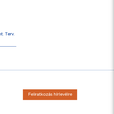
nt
,
Terv
,
Feliratkozás hírlevélre