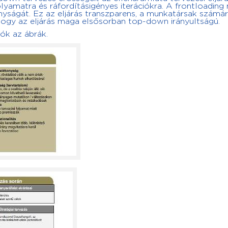
olyamatra és ráfordításigényes iterációkra. A frontloading 
yságát. Ez az eljárás transzparens, a munkatársak számár
hogy az eljárás maga elsősorban top-down irányultságú.
ók az ábrák.