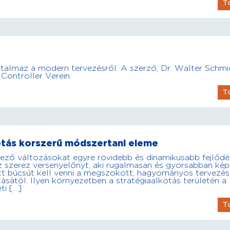
T
rtalmaz a modern tervezésről. A szerző, Dr. Walter Schmi
 Controller Verein
T
otás korszerű módszertani eleme
ező változásokat egyre rövidebb és dinamikusabb fejlődé
 az szerez versenyelőnyt, aki rugalmasan és gyorsabban ké
tt búcsút kell venni a megszokott, hagyományos tervezési
ításától. Ilyen környezetben a stratégiaalkotás területén a
ti […]
T