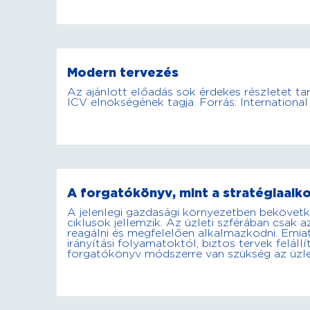
Modern tervezés
Az ajánlott előadás sok érdekes részletet ta
ICV elnökségének tagja. Forrás: International
A forgatókönyv, mint a stratégiaalk
A jelenlegi gazdasági környezetben bekövetk
ciklusok jellemzik. Az üzleti szférában csak
reagálni és megfelelően alkalmazkodni. Emia
irányítási folyamatoktól, biztos tervek feláll
forgatókönyv módszerre van szükség az üzle