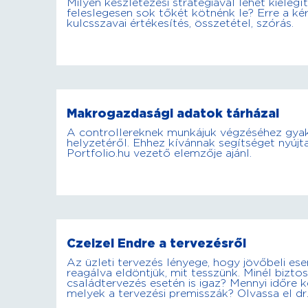
Milyen készletezési stratégiával lehet kielégí
feleslegesen sok tőkét kötnénk le? Erre a ké
kulcsszavai értékesítés, összetétel, szórás.
Makrogazdasági adatok tárházai
A controllereknek munkájuk végzéséhez gya
helyzetéről. Ehhez kívánnak segítséget nyújta
Portfolio.hu vezető elemzője ajánl.
Czeizel Endre a tervezésről
Az üzleti tervezés lényege, hogy jövőbeli es
reagálva eldöntjük, mit tesszünk. Minél bizto
családtervezés esetén is igaz? Mennyi időre 
melyek a tervezési premisszák? Olvassa el dr.