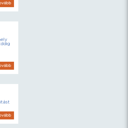
ovább
mely
Eddig
ovább
itást
ovább