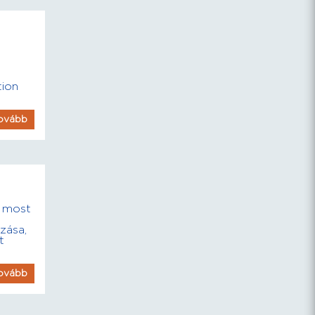
tion
ovább
t most
zása,
t
ovább