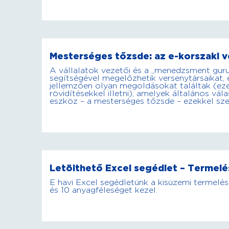
Mesterséges tőzsde: az e-korszaki 
A vállalatok vezetői és a „menedzsment guruk
segítségével megelőzhetik versenytársaikat, 
jellemzően olyan megoldásokat találtak (eze
rövidítésekkel illetni), amelyek általános v
eszköz – a mesterséges tőzsde – ezekkel sz
Letölthető Excel segédlet – Termel
E havi Excel segédletünk a kisüzemi termelést
és 10 anyagféleséget kezel.