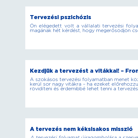
Tervezési pszichózis
Ön elégedett volt a vállalati tervezési fol
magának hét kérdést, hogy megerősödjön cse
Kezdjük a tervezést a vitákkal! – Fro
A szokásos tervezési folyamatban menet kö
kerül sor nagy vitákra – ha ezeket előrehozzuk
rövidíteni és érdemibbé lehet tenni a tervezé
A tervezés nem kéksisakos misszió
A tervezési folyamat újragombolása a szerveze