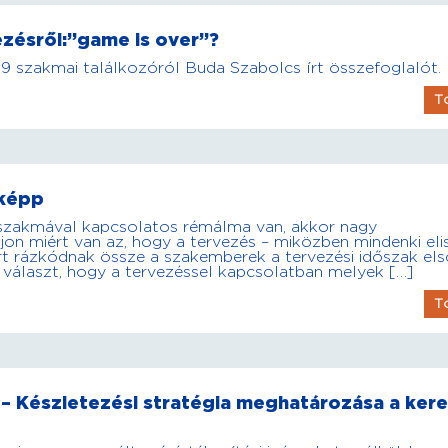
zésről:”game is over”?
 szakmai találkozóról Buda Szabolcs írt összefoglalót.
T
sképp
 szakmával kapcsolatos rémálma van, akkor nagy
jon miért van az, hogy a tervezés – miközben mindenki eli
t rázkódnak össze a szakemberek a tervezési időszak els
 választ, hogy a tervezéssel kapcsolatban melyek […]
T
– Készletezési stratégia meghatározása a kere