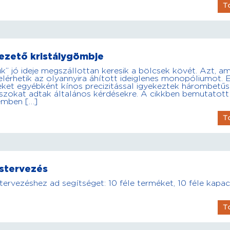
T
vezető kristálygömbje
” jó ideje megszállottan keresik a bölcsek kövét. Azt, a
elérhetik az olyannyira áhított ideiglenes monopóliumot. 
ket egyébként kínos precizitással igyekeztek hárombetűs
álaszokat adtak általános kérdésekre. A cikkben bemutatott
emben […]
T
éstervezés
ervezéshez ad segítséget: 10 féle terméket, 10 féle kapac
T