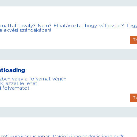
yamattal tavaly? Nem? Elhatározta, hogy változtat? Tegy
lekvési szándékában!
T
ntloading
zben vagy a folyamat végén
, azzal le lehet
si folyamatot.
T
ti kultúrára is kihat. Valódi újragondolásához nyílt