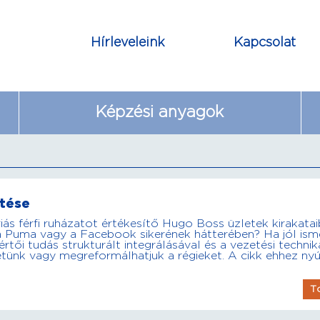
Hírleveleink
Kapcsolat
Képzési anyagok
ztése
ás férfi ruházatot értékesítő Hugo Boss üzletek kirakata
, a Puma vagy a Facebook sikerének hátterében? Ha jól ism
értői tudás strukturált integrálásával és a vezetési technik
etünk vagy megreformálhatjuk a régieket. A cikk ehhez nyú
T