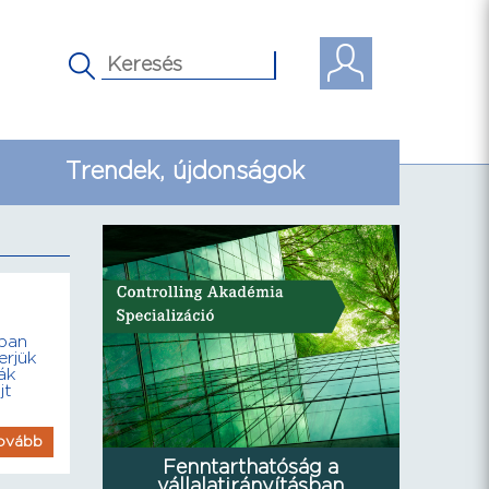
Trendek, újdonságok
iban
erjük
ák
jt
ovább
Fenntarthatóság a
vállalatirányításban