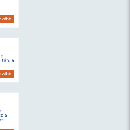
ovább
gi
ltán, a
ovább
re
Ez a
ben