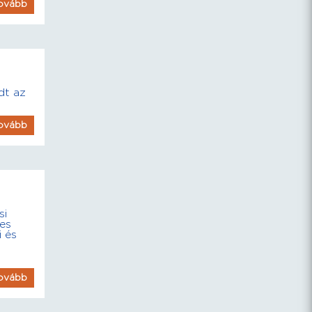
ovább
dt az
ovább
si
pes
 és
ovább