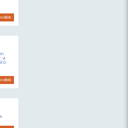
ovább
en.
t a
ató.
ovább
a