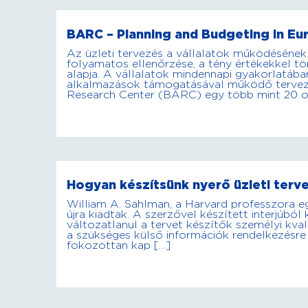
BARC – Planning and Budgeting in E
Az üzleti tervezés a vállalatok működésének
folyamatos ellenőrzése, a tény értékekkel tö
alapja. A vállalatok mindennapi gyakorlatáb
alkalmazások támogatásával működő tervezés
Research Center (BARC) egy több mint 20 or
Hogyan készítsünk nyerő üzleti terv
William A. Sahlman, a Harvard professzora e
újra kiadtak. A szerzővel készített interjúból
változatlanul a tervet készítők személyi kv
a szükséges külső információk rendelkezésre 
fokozottan kap […]