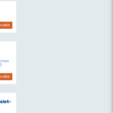
ovább
smeri
ő
ovább
slet-