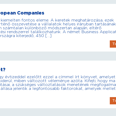
uropean Companies
 kiemelten fontos eleme. A keretek meghatározása, ezek
rténő összevetése a vállalatok helyes irányban tartásának
an számtalan különböző módszertan alapján, eltérő
i rendszerrel találkozhatunk. A német Business Applica
szágra kiterjedő, 450 […]
T
et?
gy évtizeddel ezelőtt ezzel a címmel írt könyvet, amelye
 kiderül, miben változott véleménye azóta. Kifejti, hogy ma
alitásai, a szükséges változtatások menetének megfogalma
állása jelentik a legfontosabb faktorokat, amelyek mellet
T