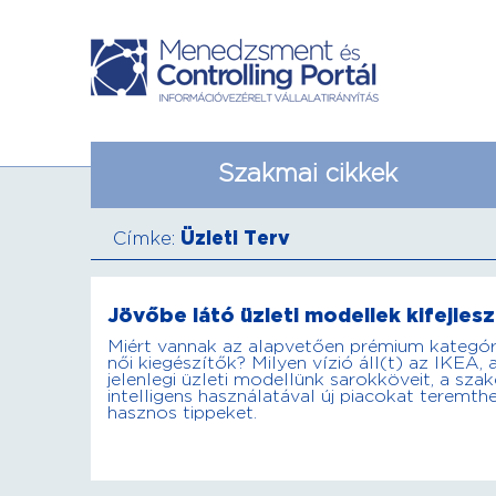
Szakmai cikkek
Címke:
Üzleti Terv
Jövőbe látó üzleti modellek kifejles
Miért vannak az alapvetően prémium kategóri
női kiegészítők? Milyen vízió áll(t) az IKEA
jelenlegi üzleti modellünk sarokköveit, a szak
intelligens használatával új piacokat teremth
hasznos tippeket.