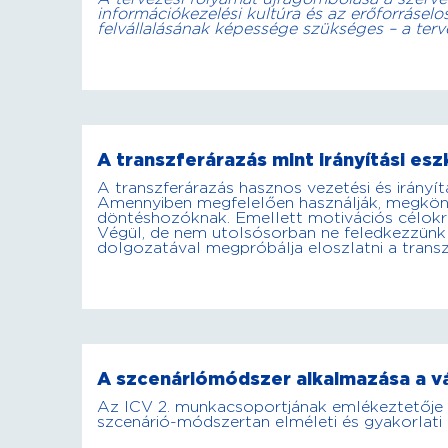
információkezelési kultúra és az erőforráse
felvállalásának képessége szükséges – a ter
A transzferárazás mint irányítási es
A transzferárazás hasznos vezetési és irány
Amennyiben megfelelően használják, megkönnyí
döntéshozóknak. Emellett motivációs célokra
Végül, de nem utolsósorban ne feledkezzünk
dolgozatával megpróbálja eloszlatni a transz
A szcenáriómódszer alkalmazása a vál
Az ICV 2. munkacsoportjának emlékeztetője a
szcenárió-módszertan elméleti és gyakorlati a