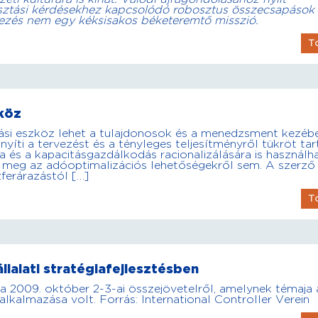
losztási kérdésekhez kapcsolódó robosztus összecsapások
vezés nem egy kéksisakos béketeremtő misszió.
T
zköz
ítási eszköz lehet a tulajdonosok és a menedzsment kezéb
ti a tervezést és a tényleges teljesítményről tükröt tar
 és a kapacitásgazdálkodás racionalizálására is használh
 meg az adóoptimalizációs lehetőségekről sem. A szerző
ferárazástól […]
T
lalati stratégiafejlesztésben
 2009. október 2-3-ai összejövetelről, amelynek témaja 
lkalmazása volt. Forrás: International Controller Verein