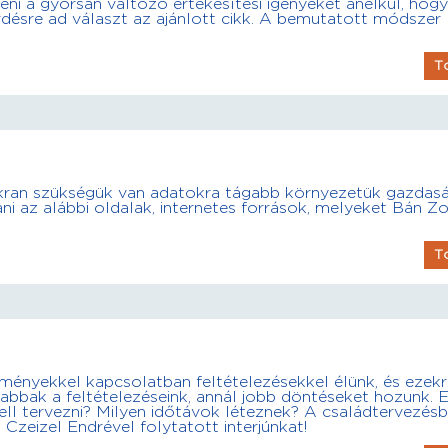
teni a gyorsan változó értékesítési igényeket anélkül, hogy
rdésre ad választ az ajánlott cikk. A bemutatott módszer
T
kran szükségük van adatokra tágabb környezetük gazdasá
ni az alábbi oldalak, internetes források, melyeket Bán Zo
T
eményekkel kapcsolatban feltételezésekkel élünk, és ezek
sabbak a feltételezéseink, annál jobb döntéseket hozunk. 
kell tervezni? Milyen időtávok léteznek? A családtervezés
 Czeizel Endrével folytatott interjúnkat!