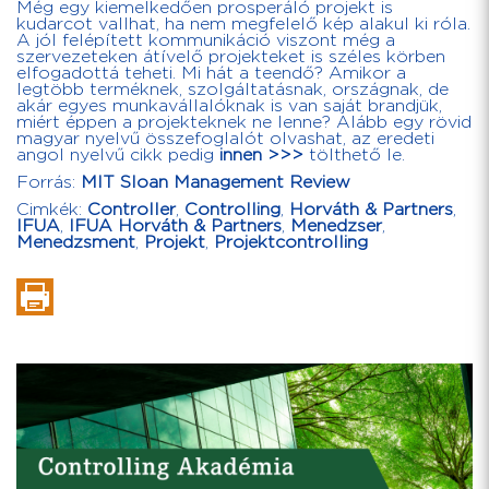
Még egy kiemelkedően prosperáló projekt is
kudarcot vallhat, ha nem megfelelő kép alakul ki róla.
A jól felépített kommunikáció viszont még a
szervezeteken átívelő projekteket is széles körben
elfogadottá teheti. Mi hát a teendő? Amikor a
legtöbb terméknek, szolgáltatásnak, országnak, de
akár egyes munkavállalóknak is van saját brandjük,
miért éppen a projekteknek ne lenne? Alább egy rövid
magyar nyelvű összefoglalót olvashat, az eredeti
angol nyelvű cikk pedig
innen >>>
tölthető le.
Forrás:
MIT Sloan Management Review
Cimkék:
Controller
,
Controlling
,
Horváth & Partners
,
IFUA
,
IFUA Horváth & Partners
,
Menedzser
,
Menedzsment
,
Projekt
,
Projektcontrolling