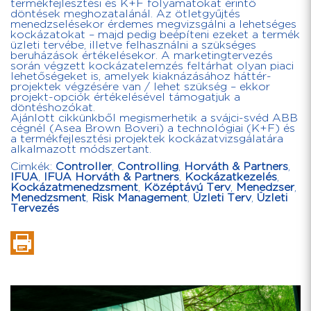
termékfejlesztési és K+F folyamatokat érintő
döntések meghozatalánál. Az ötletgyűjtés
menedzselésekor érdemes megvizsgálni a lehetséges
kockázatokat – majd pedig beépíteni ezeket a termék
üzleti tervébe, illetve felhasználni a szükséges
beruházások értékelésekor. A marketingtervezés
során végzett kockázatelemzés feltárhat olyan piaci
lehetőségeket is, amelyek kiaknázásához háttér-
projektek végzésére van / lehet szükség – ekkor
projekt-opciók értékelésével támogatjuk a
döntéshozókat.
Ajánlott cikkünkből megismerhetik a svájci-svéd ABB
cégnél (Asea Brown Boveri) a technológiai (K+F) és
a termékfejlesztési projektek kockázatvizsgálatára
alkalmazott módszertant.
Cimkék:
Controller
,
Controlling
,
Horváth & Partners
,
IFUA
,
IFUA Horváth & Partners
,
Kockázatkezelés
,
Kockázatmenedzsment
,
Középtávú Terv
,
Menedzser
,
Menedzsment
,
Risk Management
,
Üzleti Terv
,
Üzleti
Tervezés