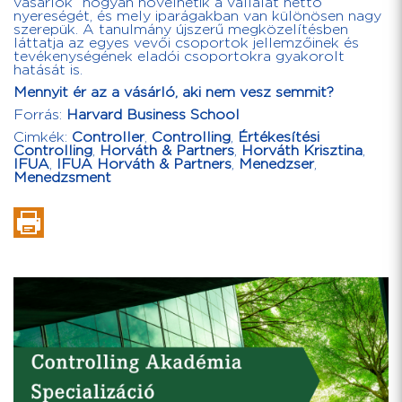
vásárlók” hogyan növelhetik a vállalat nettó
nyereségét, és mely iparágakban van különösen nagy
szerepük. A tanulmány újszerű megközelítésben
láttatja az egyes vevői csoportok jellemzőinek és
tevékenységének eladói csoportokra gyakorolt
hatását is.
Mennyit ér az a vásárló, aki nem vesz semmit?
Forrás:
Harvard Business School
Cimkék:
Controller
,
Controlling
,
Értékesítési
Controlling
,
Horváth & Partners
,
Horváth Krisztina
,
IFUA
,
IFUA Horváth & Partners
,
Menedzser
,
Menedzsment