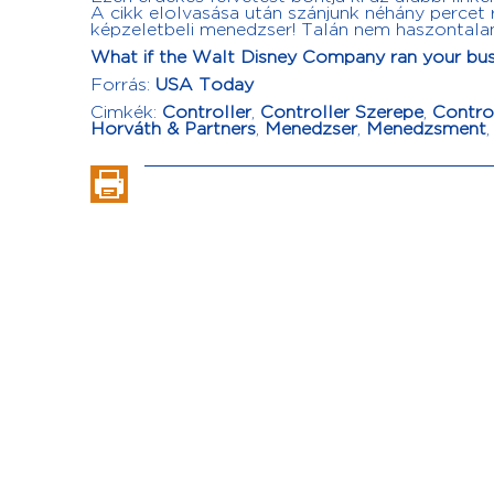
A cikk elolvasása után szánjunk néhány percet 
képzeletbeli menedzser! Talán nem haszontala
What if the Walt Disney Company ran your bus
Forrás:
USA Today
Cimkék:
Controller
,
Controller Szerepe
,
Control
Horváth & Partners
,
Menedzser
,
Menedzsment