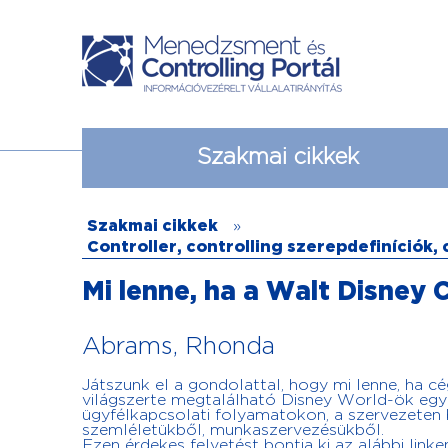
Szakmai cikkek
Szakmai cikkek
»
Controller, controlling szerepdefiníciók,
Mi lenne, ha a Walt Disney 
Abrams, Rhonda
Játszunk el a gondolattal, hogy mi lenne, ha 
világszerte megtalálható Disney World-ök egyi
ügyfélkapcsolati folyamatokon, a szervezeten be
szemléletükből, munkaszervezésükből.
Ezen érdekes felvetést bontja ki az alábbi linke