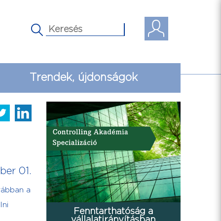
Trendek, újdonságok
er 01.
rábban a
z
lni
Fenntarthatóság a
vállalatirányításban