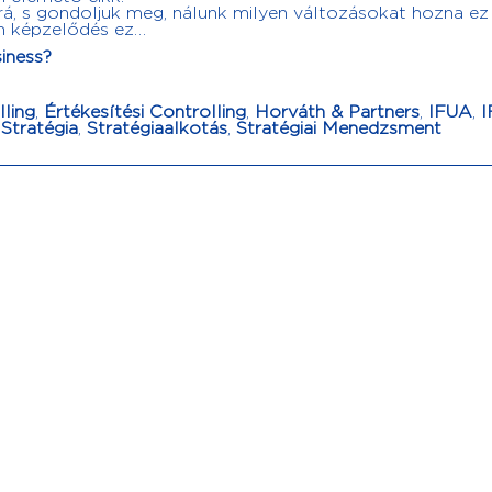
rá, s gondoljuk meg, nálunk milyen változásokat hozna ez
n képzelődés ez…
iness?
ling
,
Értékesítési Controlling
,
Horváth & Partners
,
IFUA
,
I
,
Stratégia
,
Stratégiaalkotás
,
Stratégiai Menedzsment