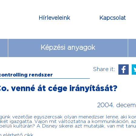
Hírleveleink
Kapcsolat
Képzési anyagok
Share it:
 controlling rendszer
Co. venné át cége irányítását?
2004. decemb
cégünk vezetője egyszercsak olyan menedzser lenne, aki ko
két igazgatta. Vajon mit változtatna a kommunikáción, a
lüli kultúrán? A Disney sikerei azt mutatják, van mit tanu
n elérhető cikk.