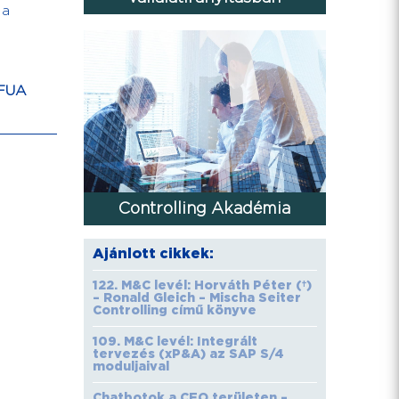
 a
FUA
Controlling Akadémia
Ajánlott cikkek:
122. M&C levél: Horváth Péter (†)
– Ronald Gleich – Mischa Seiter
Controlling című könyve
109. M&C levél: Integrált
tervezés (xP&A) az SAP S/4
moduljaival
Chatbotok a CFO területen –