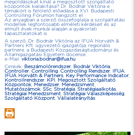
megoldásokat kínál a megosztott szolgáltató
központok kialakítása? Dr. Bodnár Viktória e
témakört is felölelő előadása a XVI. Budapesti
Controlling Fórumon hangzott el.
Az anyagban a szerző összefoglalja a szolgáltatási
modellek legfontosabb elméleti kérdéseit és az
elmúlt évek munkái alapján a gyakorlati
tapasztalatokat is.
A szerző, Dr. Bodnár Viktória az IFUA Horváth &
Partners Kft. ügyvezető igazgatója, regionális
partnere, a Budapesti Közgazdaságtudományi és
Államigazgatási Egyetem docense.
e-Mail:
viktoria.bodnar@ifua.hu
Cimkék:
Beszámolórendszer
,
Bodnár Viktória
,
Controller
,
Controlling
,
Controlling Rendszer
,
IFUA
,
IFUA Horváth & Partners
,
Key Performance Indicator
,
Kontrollrendszer
,
KPI
,
Megosztott Szolgáltató
Központok
,
Menedzser
,
Menedzsment
,
Mutatószámok
,
SSc
,
Stratégia
,
Stratégiaalkotás
,
Stratégiai Menedzsment
,
Stratégiai Válaszképesség
,
Szolgáltató Központ
,
Vállalatirányítás