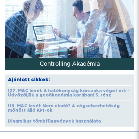
Controlling Akadémia
Ajánlott cikkek:
127. M&C levél: A hatékonyság korszaka véget ért –
Üdvözöljük a geoökonómia korában! 3. rész
119. M&C levél: Nem eladó? A cégsebezhetőség
mögött álló KPI-ok
Dinamikus tömbfüggvények használata