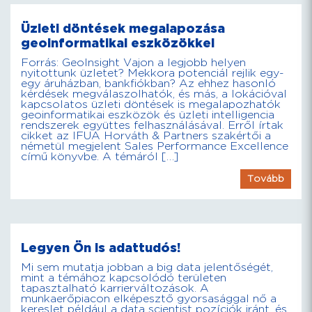
Üzleti döntések megalapozása
geoinformatikai eszközökkel
Forrás: GeoInsight Vajon a legjobb helyen
nyitottunk üzletet? Mekkora potenciál rejlik egy-
egy áruházban, bankfiókban? Az ehhez hasonló
kérdések megválaszolhatók, és más, a lokációval
kapcsolatos üzleti döntések is megalapozhatók
geoinformatikai eszközök és üzleti intelligencia
rendszerek együttes felhasználásával. Erről írtak
cikket az IFUA Horváth & Partners szakértői a
németül megjelent Sales Performance Excellence
című könyvbe. A témáról […]
Tovább
Legyen Ön is adattudós!
Mi sem mutatja jobban a big data jelentőségét,
mint a témához kapcsolódó területen
tapasztalható karrierváltozások. A
munkaerőpiacon elképesztő gyorsasággal nő a
kereslet például a data scientist pozíciók iránt, és