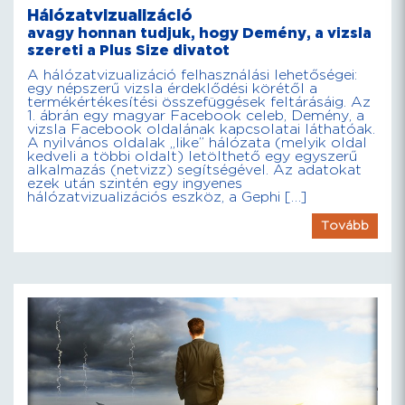
Hálózatvizualizáció
avagy honnan tudjuk, hogy Demény, a vizsla
szereti a Plus Size divatot
A hálózatvizualizáció felhasználási lehetőségei:
egy népszerű vizsla érdeklődési körétől a
termékértékesítési összefüggések feltárásáig. Az
1. ábrán egy magyar Facebook celeb, Demény, a
vizsla Facebook oldalának kapcsolatai láthatóak.
A nyilvános oldalak „like” hálózata (melyik oldal
kedveli a többi oldalt) letölthető egy egyszerű
alkalmazás (netvizz) segítségével. Az adatokat
ezek után szintén egy ingyenes
hálózatvizualizációs eszköz, a Gephi […]
Tovább