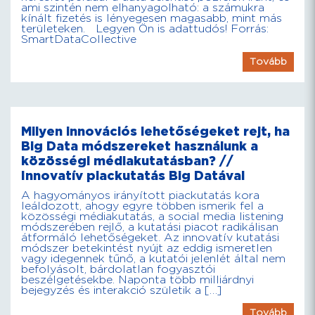
ami szintén nem elhanyagolható: a számukra
kínált fizetés is lényegesen magasabb, mint más
területeken. Legyen Ön is adattudós! Forrás:
SmartDataCollective
Tovább
Milyen innovációs lehetőségeket rejt, ha
Big Data módszereket használunk a
közösségi médiakutatásban? //
Innovatív piackutatás Big Datával
A hagyományos irányított piackutatás kora
leáldozott, ahogy egyre többen ismerik fel a
közösségi médiakutatás, a social media listening
módszerében rejlő, a kutatási piacot radikálisan
átformáló lehetőségeket. Az innovatív kutatási
módszer betekintést nyújt az eddig ismeretlen
vagy idegennek tűnő, a kutatói jelenlét által nem
befolyásolt, bárdolatlan fogyasztói
beszélgetésekbe. Naponta több milliárdnyi
bejegyzés és interakció születik a […]
Tovább