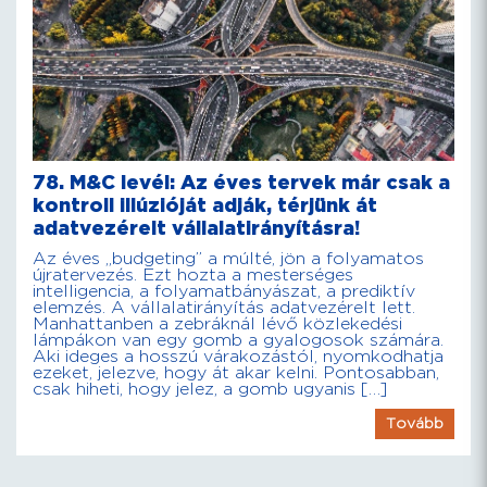
78. M&C levél: Az éves tervek már csak a
kontroll illúzióját adják, térjünk át
adatvezérelt vállalatirányításra!
Az éves „budgeting” a múlté, jön a folyamatos
újratervezés. Ezt hozta a mesterséges
intelligencia, a folyamatbányászat, a prediktív
elemzés. A vállalatirányítás adatvezérelt lett.
Manhattanben a zebráknál lévő közlekedési
lámpákon van egy gomb a gyalogosok számára.
Aki ideges a hosszú várakozástól, nyomkodhatja
ezeket, jelezve, hogy át akar kelni. Pontosabban,
csak hiheti, hogy jelez, a gomb ugyanis […]
Tovább