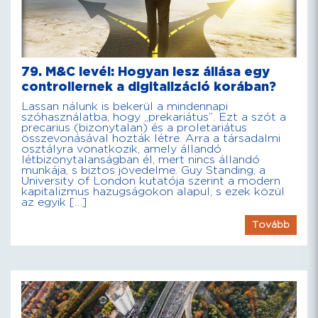
79. M&C levél: Hogyan lesz állása egy
controllernek a digitalizáció korában?
Lassan nálunk is bekerül a mindennapi
szóhasználatba, hogy „prekariátus”. Ezt a szót a
precarius (bizonytalan) és a proletariátus
összevonásával hozták létre. Arra a társadalmi
osztályra vonatkozik, amely állandó
létbizonytalanságban él, mert nincs állandó
munkája, s biztos jövedelme. Guy Standing, a
University of London kutatója szerint a modern
kapitalizmus hazugságokon alapul, s ezek közül
az egyik […]
Tovább