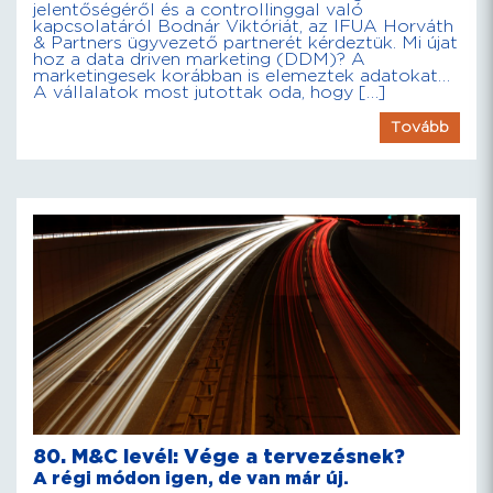
jelentőségéről és a controllinggal való
kapcsolatáról Bodnár Viktóriát, az IFUA Horváth
& Partners ügyvezető partnerét kérdeztük. Mi újat
hoz a data driven marketing (DDM)? A
marketingesek korábban is elemeztek adatokat…
A vállalatok most jutottak oda, hogy […]
Tovább
80. M&C levél: Vége a tervezésnek?
A régi módon igen, de van már új.