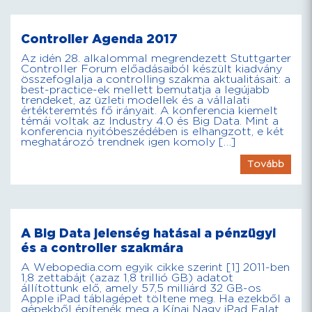
Controller Agenda 2017
Az idén 28. alkalommal megrendezett Stuttgarter
Controller Forum előadásaiból készült kiadvány
összefoglalja a controlling szakma aktualitásait: a
best-practice-ek mellett bemutatja a legújabb
trendeket, az üzleti modellek és a vállalati
értékteremtés fő irányait. A konferencia kiemelt
témái voltak az Industry 4.0 és Big Data. Mint a
konferencia nyitóbeszédében is elhangzott, e két
meghatározó trendnek igen komoly […]
Tovább
A Big Data jelenség hatásai a pénzügyi
és a controller szakmára
A Webopedia.com egyik cikke szerint [1] 2011-ben
1,8 zettabájt (azaz 1,8 trillió GB) adatot
állítottunk elő, amely 57,5 milliárd 32 GB-os
Apple iPad táblagépet töltene meg. Ha ezekből a
gépekből építenék meg a Kínai Nagy iPad Falat,