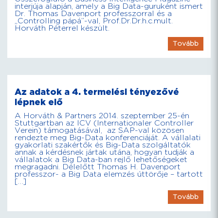
interjúja alapján, amely a Big Data-guruként ismert
Dr. Thomas Davenport professzorral és a
„Controlling pápá”-val, Prof.Dr.Dr.h.c.mult.
Horváth Péterrel készült.
Tovább
Az adatok a 4. termelési tényezővé
lépnek elő
A Horváth & Partners 2014. szeptember 25-én
Stuttgartban az ICV (Internationaler Controller
Verein) támogatásával, az SAP-val közösen
rendezte meg Big-Data konferenciáját. A vállalati
gyakorlati szakértők és Big-Data szolgáltatók
annak a kérdésnek jártak utána, hogyan tudják a
vállalatok a Big Data-ban rejlő lehetőségeket
megragadni. Délelőtt Thomas H. Davenport
professzor- a Big Data elemzés úttörője – tartott
[…]
Tovább