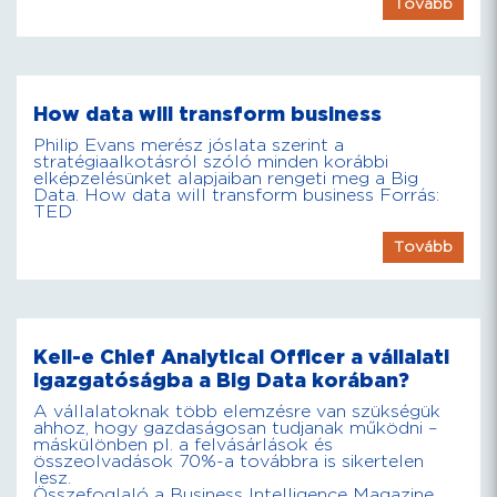
Tovább
How data will transform business
Philip Evans merész jóslata szerint a
stratégiaalkotásról szóló minden korábbi
elképzelésünket alapjaiban rengeti meg a Big
Data. How data will transform business Forrás:
TED
Tovább
Kell-e Chief Analytical Officer a vállalati
igazgatóságba a Big Data korában?
A vállalatoknak több elemzésre van szükségük
ahhoz, hogy gazdaságosan tudjanak működni –
máskülönben pl. a felvásárlások és
összeolvadások 70%-a továbbra is sikertelen
lesz.
Összefoglaló a Business Intelligence Magazine