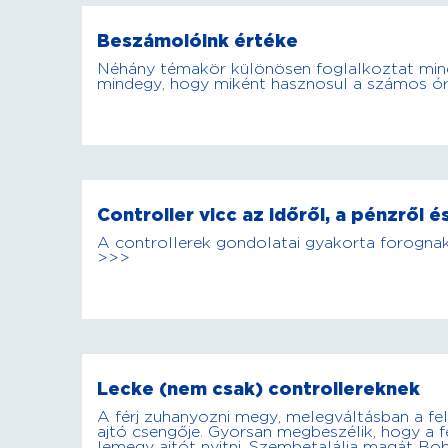
Beszámolóink értéke
Néhány témakör különösen foglalkoztat minde
mindegy, hogy miként hasznosul a számos óra
Controller vicc az időről, a pénzről
A controllerek gondolatai gyakorta forogna
>>>
Lecke (nem csak) controllereknek
A férj zuhanyozni megy, melegváltásban a fele
ajtó csengője. Gyorsan megbeszélik, hogy a f
lemegy ajtót nyitni. Szembetalálja magát Bob