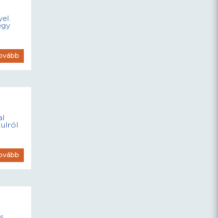
el.
egy
ovább
al
ulról
ovább
s