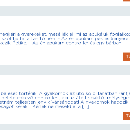
 megkéri a gyerekeket, meséljék el, mi az apukájuk foglalk
szólítja fel a tanító néni: – Az én apukám pék és kenyeret
kezik Petike. – Az én apukám controller és egy bárban
T
aleset történik. A gyakornok az utolsó pillanatban rántj
belefeledkező controllert, aki az átélt sokktól mélysége
retném teljesíteni egy kívánságodat! A gyakornok habozik
róságot kérek… Kérlek ne meséld el a […]
T