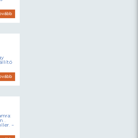
ovább
gy
állító
ovább
amra:
en…
ler. –