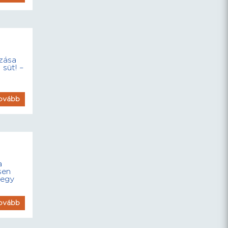
ozása
 süt! –
ovább
a
sen
 egy
ovább