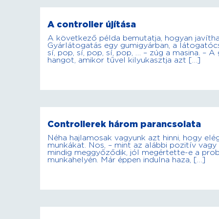
A controller újítása
A következő példa bemutatja, hogyan javítha
Gyárlátogatás egy gumigyárban, a látogatócs
sí, pop, sí, pop, sí, pop, … – zúg a masina. –
hangot, amikor tűvel kilyukasztja azt […]
Controllerek három parancsolata
Néha hajlamosak vagyunk azt hinni, hogy elég
munkákat. Nos, – mint az alábbi pozitív vagy 
mindig meggyőződik, jól megértette-e a problé
munkahelyén. Már éppen indulna haza, […]