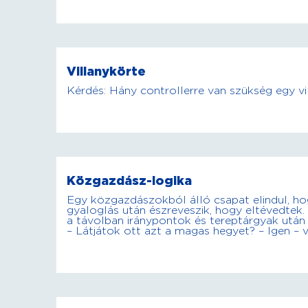
Villanykörte
Kérdés: Hány controllerre van szükség egy vi
Közgazdász-logika
Egy közgazdászokból álló csapat elindul, 
gyaloglás után észreveszik, hogy eltévedtek.
a távolban iránypontok és tereptárgyak után k
– Látjátok ott azt a magas hegyet? – Igen – vá