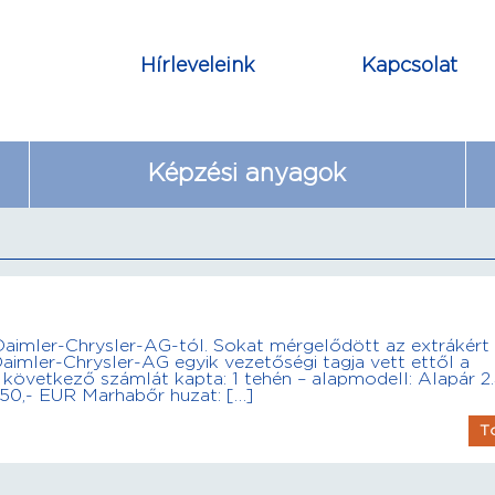
Hírleveleink
Kapcsolat
Képzési anyagok
Daimler-Chrysler-AG-tól. Sokat mérgelődött az extrákért
aimler-Chrysler-AG egyik vezetőségi tagja vett ettől a
A következő számlát kapta: 1 tehén – alapmodell: Alapár 2
 150,- EUR Marhabőr huzat: […]
T