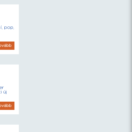
í, pop,
”
ovább
er
 új
ovább