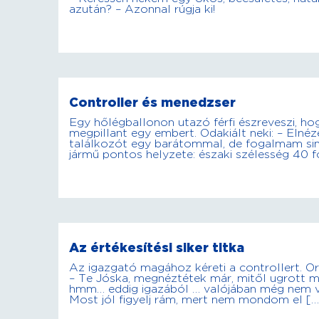
azután? – Azonnal rúgja ki!
Controller és menedzser
Egy hőlégballonon utazó férfi észreveszi, hog
megpillant egy embert. Odakiált neki: – Elné
találkozót egy barátommal, de fogalmam sincs
jármű pontos helyzete: északi szélesség 40 f
Az értékesítési siker titka
Az igazgató magához kéreti a controllert. Orra
– Te Jóska, megnéztétek már, mitől ugrott me
hmm… eddig igazából … valójában még nem vol
Most jól figyelj rám, mert nem mondom el […