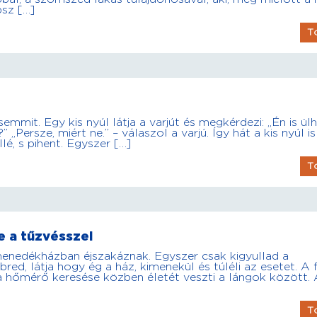
psz […]
T
emmit. Egy kis nyúl látja a varjút és megkérdezi: „Én is ül
„Persze, miért ne.” – válaszol a varjú. Így hát a kis nyúl is
lé, s pihent. Egyszer […]
T
te a tűzvésszel
 menedékházban éjszakáznak. Egyszer csak kigyullad a
red, látja hogy ég a ház, kimenekül és túléli az esetet. A f
s a hőmérő keresése közben életét veszti a lángok között.
T