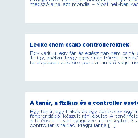
megszólalna, azt mondja: – Most helyben ka
Lecke (nem csak) controllereknek
Egy varjú ül egy fán és egész nap nem csinál s
itt így, anélkül hogy egész nap bármit tennék?” 
letelepedett a földre, pont a fán ülő varjú mel
A tanár, a fizikus és a controller ese
Egy tanár, egy fizikus és egy controller egy
fagerendából készült régi épület. A tanár feléb
is felébred, le van nyűgözve a jelenségtől é
controller is felriad. Megpillantja […]