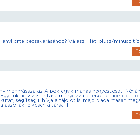
T
llanykörte becsavarásához? Válasz: Hét, plusz/mínusz tíz
T
hogy megmássza az Alpok egyik magas hegycsúcsát. Néhán
 Egyikük hosszasan tanulmányozza a térképet, ide-oda for
utat, segítségül hívja a tájolót is, majd diadalmasan megs
laszolják lelkesen a társai. […]
T