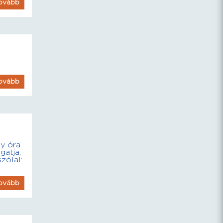
ovább
.
ovább
y óra
gatja,
zólal:
ovább