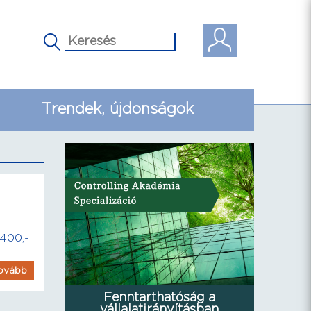
Trendek, újdonságok
.400,-
ovább
Fenntarthatóság a
vállalatirányításban