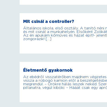
Mit csinál a controller?
Általános iskola, első osztály. A tanító néni
és mit csinál a munkahelyén. Elsőként Zolikát 
Az én apukám kőműves és házat épít!- jelent
zongorázik! […]
Életmentő gyakornok
Az ebédről visszatérőben majdnem végzetes b
vissza a robogó kamion elől a beszélgetésbe 
megrendül. – Örökre hálás leszek neked. Sze
pillanatra, végül kiböki: – Hááát csak egy ap