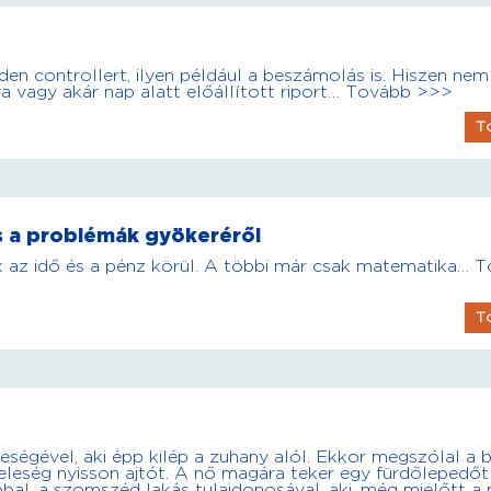
n controllert, ilyen például a beszámolás is. Hiszen nem
 vagy akár nap alatt előállított riport… Tovább >>>
T
 és a problémák gyökeréről
k az idő és a pénz körül. A többi már csak matematika… 
T
ségével, aki épp kilép a zuhany alól. Ekkor megszólal a b
eleség nyisson ajtót. A nő magára teker egy fürdőlepedőt
bal, a szomszéd lakás tulajdonosával, aki, még mielőtt a