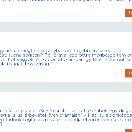
T
y nem a megfelelő irányba tart. Lejjebb ereszkedik, és
zést, tudna segíteni? Fél órával ezelőttre megbeszéltem e
, hol vagyok. A földön álló ember így felel: – Az önt sz
ok, nyugati hosszúság […]
T
 alá tolja az értékesítési statisztikát, és rábök egy diagr
g a júliusi árbevétel ilyen drámaian? – Hát…tulajdonképp
t időnk foglalkozni vele – mondja elvörösödve a control
]