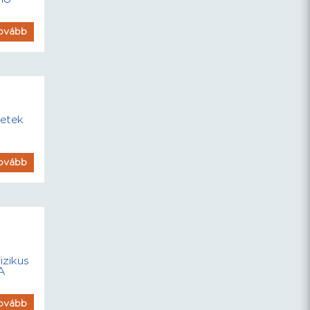
ovább
hetek
ovább
izikus
 A
ovább