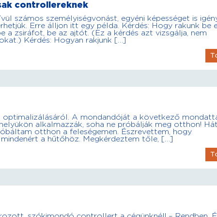
ak controllereknek
vül számos személyiségvonást, egyéni képességet is igény
hetjük. Erre álljon itt egy példa. Kérdés: Hogy rakunk be 
be a zsiráfot, be az ajtót. (Ez a kérdés azt vizsgálja, nem
okat.) Kérdés: Hogyan rakjunk […]
T
a optimalizálásáról. A mondandóját a következő mondatt
helyükön alkalmazzák, soha ne próbálják meg otthon! Hát
ipróbáltam otthon a feleségemen. Észrevettem, hogy
 mindenért a hűtőhöz. Megkérdeztem tőle, […]
T
rozott, szókimondó controllert a cégünknél! – Rendben. É