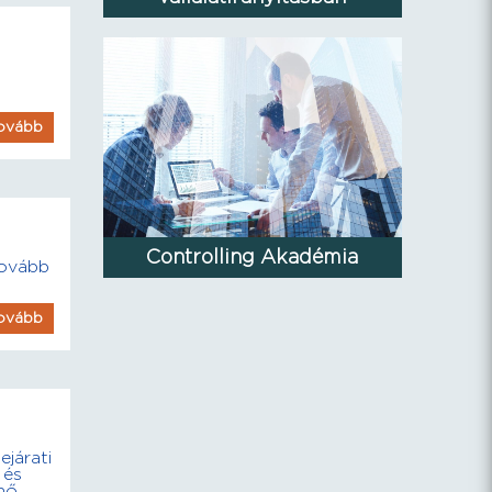
ovább
Controlling Akadémia
Tovább
ovább
ejárati
 és
 nő