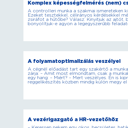
Komplex képességfelmérés (nem) cs
A controlleri munka a szakmai ismereteken kí
Ezeket tesztekkel, célirányos kérdésekkel mér
zsiráfot a hűtőbe? Válasz: Kinyitjuk az ajtót, 
bonyolítjuk-e agyon a legegyszerűbb feladat
A folyamatoptimalizálás veszélyei
A cégnél előadást tart egy szakértő a munk
zárja: – Amit most elmondtam, csak a munka
egy hang: – Miért? – Mert veszélyes. Én is k
reggelikészítés közben mindig külön megy el
A vezérigazgató a HR-vezetőhöz
– Keressen nekem egy okos, becsületes, hatá