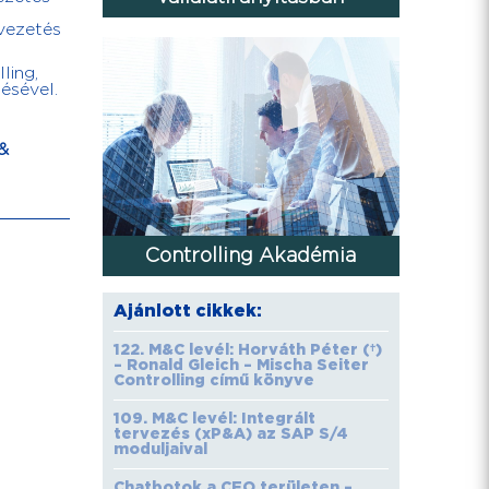
 vezetés
ling,
ésével.
&
Controlling Akadémia
Ajánlott cikkek:
122. M&C levél: Horváth Péter (†)
– Ronald Gleich – Mischa Seiter
Controlling című könyve
109. M&C levél: Integrált
tervezés (xP&A) az SAP S/4
moduljaival
Chatbotok a CFO területen –