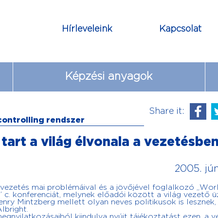
Hírleveleink
Kapcsolat
Képzési anyagok
Share it:
 controlling rendszer
tart a világ élvonala a vezetésbe
2005. jún
ezetés mai problémáival és a jövőjével foglalkozó „Wor
” c. konferenciát, melynek előadói között a világ vezető üz
enry Mintzberg mellett olyan neves politikusok is lesznek, 
lbright.
gnyilatkozásaiból kiindulva nyújt tájékoztatást ezen, a v