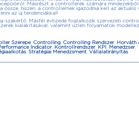
cepcióiról. Másrészt a controllerek számára mindezekből
ssze, hiszen: a controllernek igazodnia kell az aktuális
enni az új tendenciákkal!
g-szakértő. Másfél évtizede foglalkozik szervezeti control
dszerek kialakításával, valamint üzleti folyamatok modellez
oller Szerepe
,
Controlling
,
Controlling Rendszer
,
Horváth 
erformance Indicator
,
Kontrollrendszer
,
KPI
,
Menedzser
,
égiaalkotás
,
Stratégiai Menedzsment
,
Vállalatirányítás