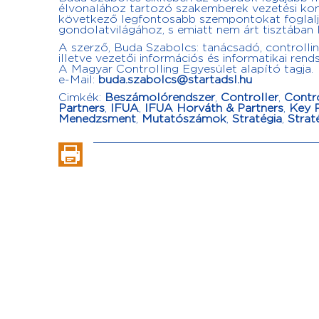
élvonalához tartozó szakemberek vezetési kon
következő legfontosabb szempontokat foglalja ö
gondolatvilágához, s emiatt nem árt tisztában l
A szerző, Buda Szabolcs: tanácsadó, controllin
illetve vezetői információs és informatikai ren
A Magyar Controlling Egyesület alapító tagja.
e-Mail:
buda.szabolcs@startadsl.hu
Cimkék:
Beszámolórendszer
,
Controller
,
Contr
Partners
,
IFUA
,
IFUA Horváth & Partners
,
Key P
Menedzsment
,
Mutatószámok
,
Stratégia
,
Strat