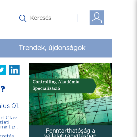
Trendek, újdonságok
n?
ius 01.
ld-Class
leti
mint pl.
Fenntarthatóság a
vállalatirányításban
ezetés