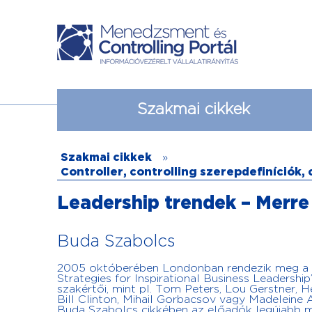
Szakmai cikkek
Szakmai cikkek
»
Controller, controlling szerepdefiníciók,
Leadership trendek – Merre 
Buda Szabolcs
2005 októberében Londonban rendezik meg a v
Strategies for Inspirational Business Leadership
szakértői, mint pl. Tom Peters, Lou Gerstner, H
Bill Clinton, Mihail Gorbacsov vagy Madeleine A
Buda Szabolcs cikkében az előadók legújabb me