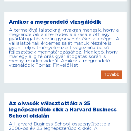
Amikor a megrendelő vizsgálódik
A termelővállalatoknál gyakran megesik, hogy a
megrendelőik a szerződés aláírása előtt egy
gyárlátogatás során gyorsan értékelik a céget. A
vállalatoknak érdemes saját maguk részére is
gyors teljesítményelemzést végezniük belső
fejlesztéseik meghatározásához. Meglepő, hogy
már egy alig félórás gyárlátogatás során is
mennyi minden kiderül! Amikor a megrendelő
vizsgálódik Forrás: FigyelőNet
Tovább
Az olvasók választották: a 25
legnépszerűbb cikk a Harvard Business
School oldalán
A Harvard Business School összegyűjtötte a
2006-os év 25 legnépszerűbb cikkét. A