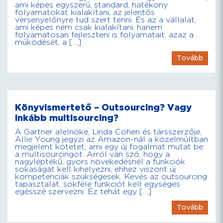
ami képes egyszerű, standard, hatékony
folyamatokat kialakítani, az jelentős
versenyelőnyre tud szert tenni. És az a vállalat,
ami képes nem csak kialakítani, hanem
folyamatosan fejleszteni is folyamatait, azaz a
működését, a […]
Tovább
Könyvismertető – Outsourcing? Vagy
inkább multisourcing?
A Gartner alelnöke, Linda Cohen és társszerzője,
Allie Young jegyzi az Amazon-nál a közelmúltban
megjelent kötetet, ami egy új fogalmat mutat be:
a multisourcingot. Arról van szó, hogy a
nagyléptékű, gyors növekedésnél a funkciók
sokaságát kell kihelyezni, ehhez viszont új
kompetenciák szükségesek. Kevés az outsourcing
tapasztalat, sokféle funkciót kell egységes
egésszé szervezni. Ez tehát egy […]
Tovább