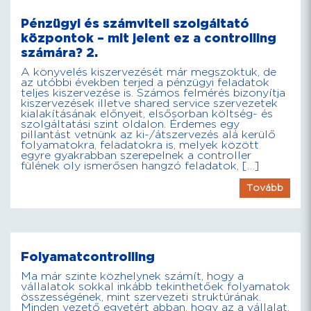
Pénzügyi és számviteli szolgáltató
központok – mit jelent ez a controlling
számára? 2.
A könyvelés kiszervezését már megszoktuk, de
az utóbbi években terjed a pénzügyi feladatok
teljes kiszervezése is. Számos felmérés bizonyítja
kiszervezések illetve shared service szervezetek
kialakításának előnyeit, elsősorban költség- és
szolgáltatási szint oldalon. Érdemes egy
pillantást vetnünk az ki-/átszervezés alá kerülő
folyamatokra, feladatokra is, melyek között
egyre gyakrabban szerepelnek a controller
fülének oly ismerősen hangzó feladatok, […]
Tovább
Folyamatcontrolling
Ma már szinte közhelynek számít, hogy a
vállalatok sokkal inkább tekinthetőek folyamatok
összességének, mint szervezeti struktúrának.
Minden vezető egyetért abban, hogy az a vállalat,