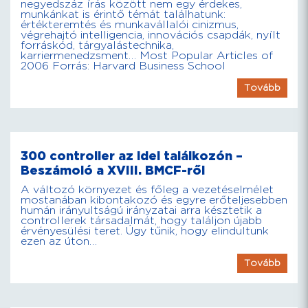
negyedszáz írás között nem egy érdekes,
munkánkat is érintő témát találhatunk:
értékteremtés és munkavállalói cinizmus,
végrehajtó intelligencia, innovációs csapdák, nyílt
forráskód, tárgyalástechnika,
karriermenedzsment… Most Popular Articles of
2006 Forrás: Harvard Business School
Tovább
300 controller az idei találkozón –
Beszámoló a XVIII. BMCF-ről
A változó környezet és főleg a vezetéselmélet
mostanában kibontakozó és egyre erőteljesebben
humán irányultságú irányzatai arra késztetik a
controllerek társadalmát, hogy találjon újabb
érvényesülési teret. Úgy tűnik, hogy elindultunk
ezen az úton…
Tovább