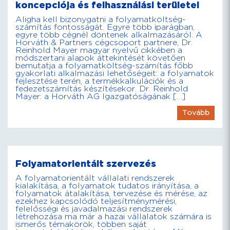
koncepciója és felhasználási területei
Aligha kell bizonygatni a folyamatköltség-
számítás fontosságát. Egyre több iparágban,
egyre több cégnél döntenek alkalmazásáról. A
Horváth & Partners cégcsoport partnere, Dr.
Reinhold Mayer magyar nyelvű cikkében a
módszertani alapok áttekintését követően
bemutatja a folyamatköltség-számítás főbb
gyakorlati alkalmazási lehetőségeit: a folyamatok
fejlesztése terén, a termékkalkulációk és a
fedezetszámítás készítésekor. Dr. Reinhold
Mayer: a Horváth AG Igazgatóságának […]
Tovább
Folyamatorientált szervezés
A folyamatorientált vállalati rendszerek
kialakítása, a folyamatok tudatos irányítása, a
folyamatok átalakítása, tervezése és mérése, az
ezekhez kapcsolódó teljesítménymérési,
felelősségi és javadalmazási rendszerek
létrehozása ma már a hazai vállalatok számára is
ismerős témakörök, többen saját