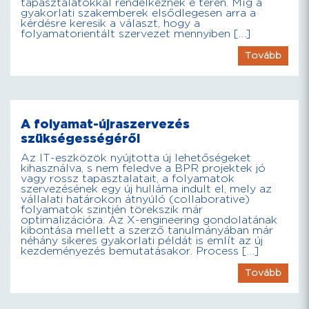
tapasztalatokkal rendelkeznek e téren. Míg a
gyakorlati szakemberek elsődlegesen arra a
kérdésre keresik a választ, hogy a
folyamatorientált szervezet mennyiben […]
Tovább
A folyamat-újraszervezés
szükségességéről
Az IT-eszközök nyújtotta új lehetőségeket
kihasználva, s nem feledve a BPR projektek jó
vagy rossz tapasztalatait, a folyamatok
szervezésének egy új hulláma indult el, mely az
vállalati határokon átnyúló (collaborative)
folyamatok szintjén törekszik már
optimalizációra. Az X-engineering gondolatának
kibontása mellett a szerző tanulmányában már
néhány sikeres gyakorlati példát is említ az új
kezdeményezés bemutatásakor. Process […]
Tovább