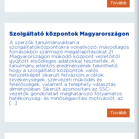
Tovább
Szolgáltató központok Magyarországon
A szerzők tanulmányukban a
szolgáltatóközpontokra vonatkozó, másodlagos
forrásokból származó megállapításokat 21
Magyarországon működő központ vezetőitől
gyűjtött elsődleges adatokkal tesztelték. A
tanulmány jelentős eredményének tekinthető,
hogy a szolgáltató központok valós
helyzetképét sikerült felvázolni a célok,
tevékenységek, szervezeti működés és
felelősségek, valamint a telephely-választás
dimenzióiban. Sikerült azonosítani az SSC-
vezetők gondolatait meghatározó folyamatos
hatékonyság- és minőségjavítási motivációt, az
[…]
Tovább