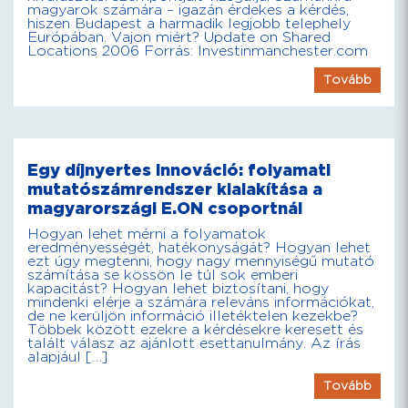
magyarok számára – igazán érdekes a kérdés,
hiszen Budapest a harmadik legjobb telephely
Európában. Vajon miért? Update on Shared
Locations 2006 Forrás: Investinmanchester.com
Tovább
Egy díjnyertes innováció: folyamati
mutatószámrendszer kialakítása a
magyarországi E.ON csoportnál
Hogyan lehet mérni a folyamatok
eredményességét, hatékonyságát? Hogyan lehet
ezt úgy megtenni, hogy nagy mennyiségű mutató
számítása se kössön le túl sok emberi
kapacitást? Hogyan lehet biztosítani, hogy
mindenki elérje a számára releváns információkat,
de ne kerüljön információ illetéktelen kezekbe?
Többek között ezekre a kérdésekre keresett és
talált válasz az ajánlott esettanulmány. Az írás
alapjául […]
Tovább