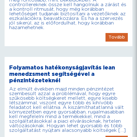
még fontosabb, mint békeidőkben. A
controllereknek össze kell hangolniuk a zárást és
a kontroll ritmusát, hogy még korábban
lehetőséget tudjanak biztosítani a vezetőknek az
eszkalációkra, beavatkozásra. És ha a szervezés
jól sikerül, az is előfordulhat, hogy korábban
hazamehetnek.
Tovább
Folyamatos hatékonyságjavítás lean
menedzsment segítségével a
pénzintézeteknél
Az elmúlt években majd minden pénzintézet
szembesült azzal a problémával, hogy egyre
szűkösebb költségkeret mellett, egyre kisebb
létszámmal, viszont egyre több és kihívóbb
feladatot kell ellátnia. A kiszámíthatatlanná vált
környezetben egyre gyorsabban, rugalmasabban
kell megfelelni mind a termékekkel, mind a
szolgáltatásokkal a piaci elvárásoknak, hirtelen
változásoknak. Hogyan lehet gyorsabb és több
szolgáltatást nyújtani alacsonyabb költségek […]