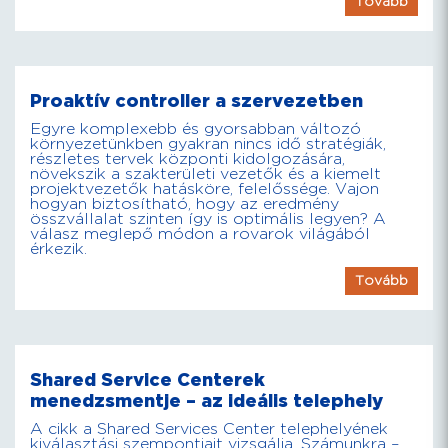
Tovább
Proaktív controller a szervezetben
Egyre komplexebb és gyorsabban változó
környezetünkben gyakran nincs idő stratégiák,
részletes tervek központi kidolgozására,
növekszik a szakterületi vezetők és a kiemelt
projektvezetők hatásköre, felelőssége. Vajon
hogyan biztosítható, hogy az eredmény
összvállalat szinten így is optimális legyen? A
válasz meglepő módon a rovarok világából
érkezik.
Tovább
Shared Service Centerek
menedzsmentje – az ideális telephely
A cikk a Shared Services Center telephelyének
kiválasztási szempontjait vizsgálja. Számunkra –