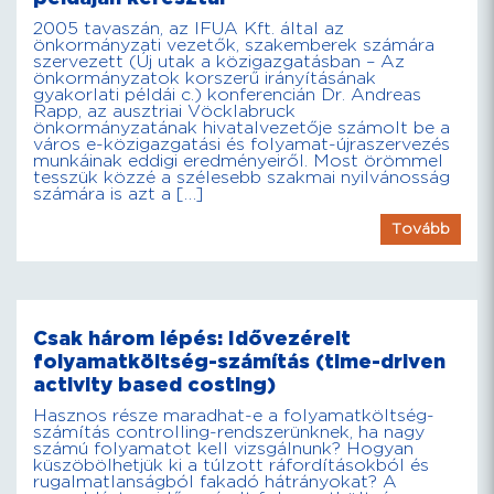
2005 tavaszán, az IFUA Kft. által az
önkormányzati vezetők, szakemberek számára
szervezett (Új utak a közigazgatásban – Az
önkormányzatok korszerű irányításának
gyakorlati példái c.) konferencián Dr. Andreas
Rapp, az ausztriai Vöcklabruck
önkormányzatának hivatalvezetője számolt be a
város e-közigazgatási és folyamat-újraszervezés
munkáinak eddigi eredményeiről. Most örömmel
tesszük közzé a szélesebb szakmai nyilvánosság
számára is azt a […]
Tovább
Csak három lépés: Idővezérelt
folyamatköltség-számítás (time-driven
activity based costing)
Hasznos része maradhat-e a folyamatköltség-
számítás controlling-rendszerünknek, ha nagy
számú folyamatot kell vizsgálnunk? Hogyan
küszöbölhetjük ki a túlzott ráfordításokból és
rugalmatlanságból fakadó hátrányokat? A