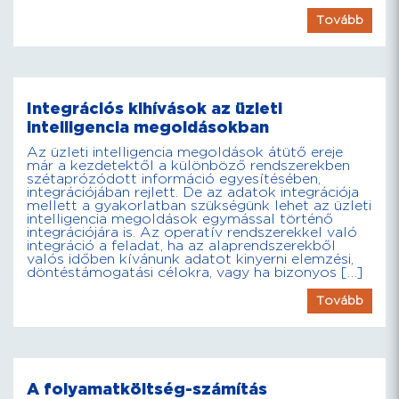
Tovább
Integrációs kihívások az üzleti
intelligencia megoldásokban
Az üzleti intelligencia megoldások átütő ereje
már a kezdetektől a különböző rendszerekben
szétaprózódott információ egyesítésében,
integrációjában rejlett. De az adatok integrációja
mellett a gyakorlatban szükségünk lehet az üzleti
intelligencia megoldások egymással történő
integrációjára is. Az operatív rendszerekkel való
integráció a feladat, ha az alaprendszerekből
valós időben kívánunk adatot kinyerni elemzési,
döntéstámogatási célokra, vagy ha bizonyos […]
Tovább
A folyamatköltség-számítás