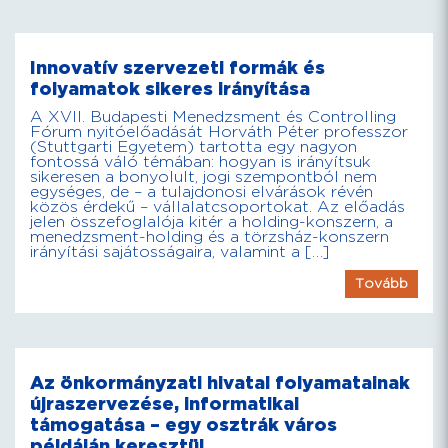
Innovatív szervezeti formák és
folyamatok sikeres irányítása
A XVII. Budapesti Menedzsment és Controlling
Fórum nyitóelőadását Horváth Péter professzor
(Stuttgarti Egyetem) tartotta egy nagyon
fontossá váló témában: hogyan is irányítsuk
sikeresen a bonyolult, jogi szempontból nem
egységes, de – a tulajdonosi elvárások révén
közös érdekű – vállalatcsoportokat. Az előadás
jelen összefoglalója kitér a holding-konszern, a
menedzsment-holding és a törzsház-konszern
irányítási sajátosságaira, valamint a […]
Tovább
Az önkormányzati hivatal folyamatainak
újraszervezése, informatikai
támogatása – egy osztrák város
példáján keresztül