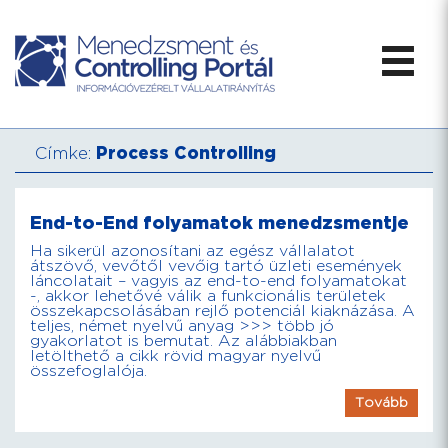
Címke:
Process Controlling
End-to-End folyamatok menedzsmentje
Ha sikerül azonosítani az egész vállalatot
átszövő, vevőtől vevőig tartó üzleti események
láncolatait – vagyis az end-to-end folyamatokat
-, akkor lehetővé válik a funkcionális területek
összekapcsolásában rejlő potenciál kiaknázása. A
teljes, német nyelvű anyag >>> több jó
gyakorlatot is bemutat. Az alábbiakban
letölthető a cikk rövid magyar nyelvű
összefoglalója.
Tovább