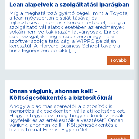
Lean alapelvek a szolgáltatási iparágban
Míg a meghatározó gyártó cégek, mint a Toyota,
a lean módszertan elsajátításával és
fejlesztésével jelentős sikereket értek el, addig a
szolgáltató vállalatok esetében az eredmények
sokáig nem voltak igazán látványosak. Ennek
okát vizsgálják meg a cikk szerzői egy indiai
szoftver szolgáltató cég, a WIPRO példáján
keresztül. A Harvard Business School tavaly a
húsz legnépszerűbb cikk […]
Tovább
Onnan vágjunk, ahonnan kell! –
Költségcsökkentés a biztosítóknál
Ahogy a piac más szereplői, a biztosítók is
megpróbálják csökkenteni vállalati költségeiket.
Hogyan tegyék ezt meg, hogy ne kockáztassák
ügyfeleik és az értékesítőik elvesztését? Onnan
vágjunk, ahonnan kell! – Költségcsökkentés a
biztosítóknál Forrás: FigyelőNet