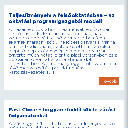
Teljesítményelv a felsőoktatásban – az
oktatási programigazgatói modell
A hazai felsőoktatási intézmények elsősorban
belső tartalékaikra támaszkodhatnak, ha a
komplexebbé vált külső környezetben fenn
akarnak maradni, sőt új fejlődési pályára kívánnak
állni. A tradicionális, szétaprózott tanszékeken
alapuló alaptevékenységi szervezet ma már
egyértelműen gátat jelent a piaci versenyben és a
bolognai folyamat szabta standardok
teljesítésében. A tanulmány egy pilot szakaszban
lévő megvalósítási projekt néhány
változásvezetési […]
Tovább
Fast Close – hogyan rövidítsük le zárási
folyamatunkat
A zárás gyorsítása turbulens körülmények között