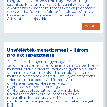
megoldást az idővezérelt folyamatköltség-
számítás kínálja, mely a vállalati informatikai
alkalmazások adataira támaszkodva jelentősen
csökkenti a folyamatfelmérés, -aktualizálás és -
kezelés erőforrásigényét. E témakör rövid
áttekintését adja cikkünk.
Tovább
Ügyfélérték-menedzsment – Három
projekt tapasztalata
Dr. Reinhold Mayer magyar nyelvű
tanulmányában egy regionális általános bank, egy
műszaki-elektronikai termékeket gyártó vállalat,
valamint egy áramszolgáltató példáján keresztül
mutatja be többek között – az ügyfélszegmens
orientált működés; – a differenciáló
ügyfélelemzés és -kezelés; – az
ügyfélfedezeteket, illetőleg az
ügyfélkapcsolatokat és az elvándorlás
kockázatait értékelő mutatószámokat
integráltan kezelő ügyfélérték-számítás
módszertani alapjait és gyakorlati lehetőségeit.
[…]