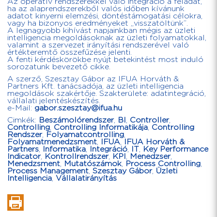
Az operatív rendszerekkel való integráció a feladat,
ha az alaprendszerekből valós időben kívánunk
adatot kinyerni elemzési, döntéstámogatási célokra,
vagy ha bizonyos eredményeket „visszatöltünk”.
A legnagyobb kihívást napjainkban mégis az üzleti
intelligencia megoldásoknak az üzleti folyamatokkal,
valamint a szervezet irányítási rendszerével való
értékteremtő összefűzése jelenti.
A fenti kérdéskörökbe nyújt betekintést most induló
sorozatunk bevezető cikke.
A szerző, Szesztay Gábor az IFUA Horváth &
Partners Kft. tanácsadója, az üzleti intelligencia
megoldások szakértője. Szakterülete: adatintegráció,
vállalati jelentéskészítés.
e-Mail:
gabor.szesztay@ifua.hu
Cimkék:
Beszámolórendszer
,
BI
,
Controller
,
Controlling
,
Controlling Informatikája
,
Controlling
Rendszer
,
Folyamatcontrolling
,
Folyamatmenedzsment
,
IFUA
,
IFUA Horváth &
Partners
,
Informatika
,
Integráció
,
IT
,
Key Performance
Indicator
,
Kontrollrendszer
,
KPI
,
Menedzser
,
Menedzsment
,
Mutatószámok
,
Process Controlling
,
Process Management
,
Szesztay Gábor
,
Üzleti
Intelligencia
,
Vállalatirányítás