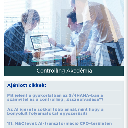
Controlling Akadémia
Ajánlott cikkek:
Mit jelent a gyakorlatban az S/4HANA-ban a
számvitel és a controlling „összeolvadása”?
Az AI ígérete sokkal több annál, mint hogy a
bonyolult folyamatokat egyszerűsíti
111. M&C levél: AI-transzformáció CFO-területen