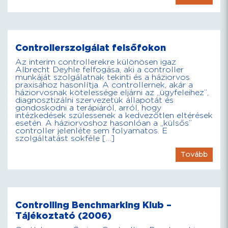
Controllerszolgálat felsőfokon
Az interim controllerekre különösen igaz
Albrecht Deyhle felfogása, aki a controller
munkáját szolgálatnak tekinti és a háziorvos
praxisához hasonlítja. A controllernek, akár a
háziorvosnak kötelessége eljárni az „ügyfeleihez”,
diagnosztizálni szervezetük állapotát és
gondoskodni a terápiáról, arról, hogy
intézkedések szülessenek a kedvezőtlen eltérések
esetén. A háziorvoshoz hasonlóan a „külsős”
controller jelenléte sem folyamatos. E
szolgáltatást sokféle […]
Tovább
Controlling Benchmarking Klub –
Tájékoztató (2006)