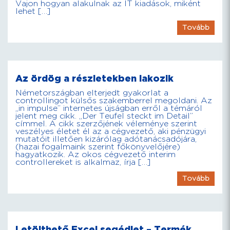
Vajon hogyan alakulnak az IT kiadások, miként
lehet […]
Tovább
Az ördög a részletekben lakozik
Németországban elterjedt gyakorlat a
controllingot külsős szakemberrel megoldani. Az
„in impulse” internetes újságban erről a témáról
jelent meg cikk. „Der Teufel steckt im Detail”
címmel. A cikk szerzőjének véleménye szerint
veszélyes életet él az a cégvezető, aki pénzügyi
mutatóit illetően kizárólag adótanácsadójára,
(hazai fogalmaink szerint főkönyvelőjére)
hagyatkozik. Az okos cégvezető interim
controllereket is alkalmaz, írja […]
Tovább
Letölthető Excel segédlet – Termék