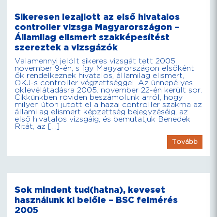
Sikeresen lezajlott az első hivatalos
controller vizsga Magyarországon –
Államilag elismert szakképesítést
szereztek a vizsgázók
Valamennyi jelölt sikeres vizsgát tett 2005.
november 9-én, s így Magyarországon elsőként
ők rendelkeznek hivatalos, államilag elismert,
OKJ-s controller végzettséggel. Az ünnepélyes
oklevélátadásra 2005. november 22-én került sor.
Cikkünkben röviden beszámolunk arról, hogy
milyen úton jutott el a hazai controller szakma az
államilag elismert képzettség bejegyzéséig, az
első hivatalos vizsgáig, és bemutatjuk Benedek
Ritát, az […]
Tovább
Sok mindent tud(hatna), keveset
használunk ki belőle – BSC felmérés
2005