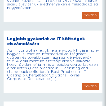
gyenge kezdés után a tőzsdei OLAP szállítóknak
sikerült javítaniuk eredményeiken a második üzleti
negyedévben.
Tovább
Legjobb gyakorlat az IT költségek
elszámolására
Az IT controlling egyik legnagyobb kihívása, hogy
hogyan is lehet az informatikai költségeket
gyűjteni és tovább számlázni az igénybevevők
felé. A dokumentum szerzője arra vállalkozik,
hogy röviden leírja, mi is a legjobb gyakorlat ezen
a területen (Best practice in IT consting and
chargeback sollutions). Best Practices in IT
Costing & Chargeback Solutions Forrás:
Corporate Renaissance […]
Tovább