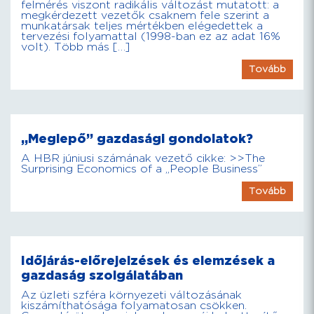
felmérés viszont radikális változást mutatott: a
megkérdezett vezetők csaknem fele szerint a
munkatársak teljes mértékben elégedettek a
tervezési folyamattal (1998-ban ez az adat 16%
volt). Több más […]
Tovább
„Meglepő” gazdasági gondolatok?
A HBR júniusi számának vezető cikke: >>The
Surprising Economics of a „People Business”
Tovább
Időjárás-előrejelzések és elemzések a
gazdaság szolgálatában
Az üzleti szféra környezeti változásának
kiszámíthatósága folyamatosan csökken.