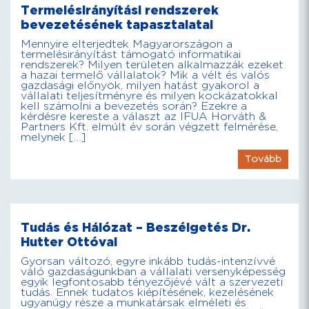
Termelésirányítási rendszerek
bevezetésének tapasztalatai
Mennyire elterjedtek Magyarországon a
termelésirányítást támogató informatikai
rendszerek? Milyen területen alkalmazzák ezeket
a hazai termelő vállalatok? Mik a vélt és valós
gazdasági előnyök, milyen hatást gyakorol a
vállalati teljesítményre és milyen kockázatokkal
kell számolni a bevezetés során? Ezekre a
kérdésre kereste a választ az IFUA Horváth &
Partners Kft. elmúlt év során végzett felmérése,
melynek […]
Tovább
Tudás és Hálózat – Beszélgetés Dr.
Hutter Ottóval
Gyorsan változó, egyre inkább tudás-intenzívvé
váló gazdaságunkban a vállalati versenyképesség
egyik legfontosabb tényezőjévé vált a szervezeti
tudás. Ennek tudatos kiépítésének, kezelésének
ugyanúgy része a munkatársak elméleti és