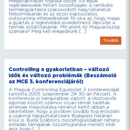
megállapításait foglalja össze. Az egyik
legérdekesebb feltárt összefüggés: a vertikális
termékgyártásra szakosodott nagyvállalatok
felbomlásának és az ezzel kapcsolatos
outsourcing elterjedésének fő oka az, hogy maga
a gyártás a legkevésbé jövedelmező lépcsője a
termék előállításának. Mit jelent ez Magyaroszág
számára? Meg kell elégednünk […]
Tovább
Controlling a gyakorlatban – változó
idők és változó problémák (Beszámoló
az MCE 3. konferenciájáról)
A Magyar Controlling Egyesület 3. konferenciáját
tartotta 2005. szeptember 29-30-án Pécsett. A
konferencia jó hangulatban zajlott, a résztvevők
egymás között számos olyan témát találtak,
amelyek megvitatása reményt keltő abban a
tekintetben, hogy a jövőben tovább fog erősödni
a szakmai tapasztalatcsere Budapest határain
kívül is. Buda Szabolcs összefoglalójában néhány
előadás témájának összefoglalása mellett kitér
arra, hogy […]