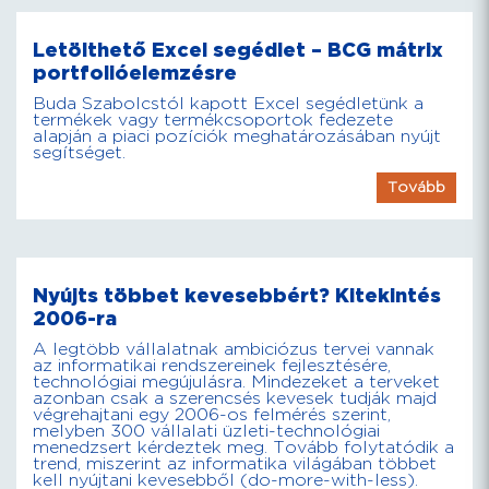
Letölthető Excel segédlet – BCG mátrix
portfolióelemzésre
Buda Szabolcstól kapott Excel segédletünk a
termékek vagy termékcsoportok fedezete
alapján a piaci pozíciók meghatározásában nyújt
segítséget.
Tovább
Nyújts többet kevesebbért? Kitekintés
2006-ra
A legtöbb vállalatnak ambiciózus tervei vannak
az informatikai rendszereinek fejlesztésére,
technológiai megújulásra. Mindezeket a terveket
azonban csak a szerencsés kevesek tudják majd
végrehajtani egy 2006-os felmérés szerint,
melyben 300 vállalati üzleti-technológiai
menedzsert kérdeztek meg. Tovább folytatódik a
trend, miszerint az informatika világában többet
kell nyújtani kevesebből (do-more-with-less).