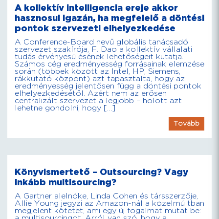
A kollektív intelligencia ereje akkor
hasznosul igazán, ha megfelelő a döntési
pontok szervezeti elhelyezkedése
A Conference-Board nevű globális tanácsadó
szervezet szakírója, F. Dao a kollektív vállalati
tudás érvényesülésének lehetőségeit kutatja.
Számos cég eredményesség forrásainak elemzése
során (többek között az Intel, HP, Siemens,
rákkutató központ) azt tapasztalta, hogy az
eredményesség jelentősen függ a döntési pontok
elhelyezkedésétől. Azért nem az erősen
centralizált szervezet a legjobb – holott azt
lehetne gondolni, hogy […]
Tovább
Könyvismertető – Outsourcing? Vagy
inkább multisourcing?
A Gartner alelnöke, Linda Cohen és társszerzője,
Allie Young jegyzi az Amazon-nál a közelmúltban
megjelent kötetet, ami egy új fogalmat mutat be:
a multisourcingot. Arról van szó, hogy a