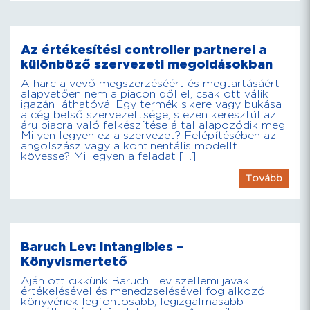
Az értékesítési controller partnerei a
különböző szervezeti megoldásokban
A harc a vevő megszerzéséért és megtartásáért
alapvetően nem a piacon dől el, csak ott válik
igazán láthatóvá. Egy termék sikere vagy bukása
a cég belső szervezettsége, s ezen keresztül az
áru piacra való felkészítése által alapozódik meg.
Milyen legyen ez a szervezet? Felépítésében az
angolszász vagy a kontinentális modellt
kövesse? Mi legyen a feladat […]
Tovább
Baruch Lev: Intangibles –
Könyvismertető
Ajánlott cikkünk Baruch Lev szellemi javak
értékelésével és menedzselésével foglalkozó
könyvének legfontosabb, legizgalmasabb