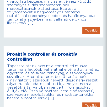
gyakorlati képzése, mint az egyénhez kötődő,
személyes tudás szervezeten belüli
megosztásának biztosítása. Ezeket a
folyamatokat a hagyományos tantermi
oktatásnál eredményesebben és hatékonyabban
támogatja az e-Learning vállalati célokhoz
illeszkedő, […]
Tovább
Proaktív controller és proaktív
controlling
Tapasztalataink szerint a controlleri munka
tartalma a legtöbb vállalatnál eltér attól, amit az
egyetemi és főiskolai tananyag, a szakkönyvek
sugallnak. A controllerek belső tanácsadói
(„navigátori”) szerepük helyett idejük nagy részét
olyan rutinfeladatokkal töltik, amelyek nem a
vezetők által valóban igényelt információkat
állítják elő. Ezen változtatni nem elsősorban új
szervezeti megoldásokkal és módszertanokkal,
hanem a controllerek […]
Tovább