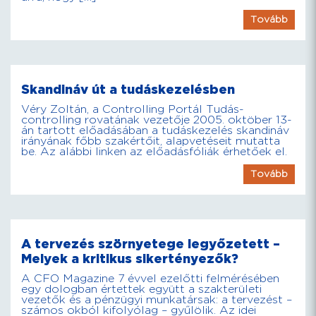
Tovább
Skandináv út a tudáskezelésben
Véry Zoltán, a Controlling Portál Tudás-
controlling rovatának vezetője 2005. oktöber 13-
án tartott előadásában a tudáskezelés skandináv
irányának főbb szakértőit, alapvetéseit mutatta
be. Az alábbi linken az előadásfóliák érhetőek el.
Tovább
A tervezés szörnyetege legyőzetett –
Melyek a kritikus sikertényezők?
A CFO Magazine 7 évvel ezelőtti felmérésében
egy dologban értettek együtt a szakterületi
vezetők és a pénzügyi munkatársak: a tervezést –
számos okból kifolyólag – gyűlölik. Az idei