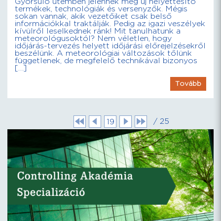
Gyorsuló ütemben jelennek meg új helyettesítő
termékek, technológiák és versenyzők. Mégis
sokan vannak, akik vezetőiket csak belső
információkkal traktálják. Pedig az igazi veszélyek
kívülről leselkednek ránk! Mit tanulhatunk a
meteorológusoktól? Nem véletlen, hogy
időjárás-tervezés helyett időjárási előrejelzésekről
beszélünk. A meteorológiai változások tőlünk
függetlenek, de megfelelő technikával bizonyos
[…]
Tovább
/ 25
19