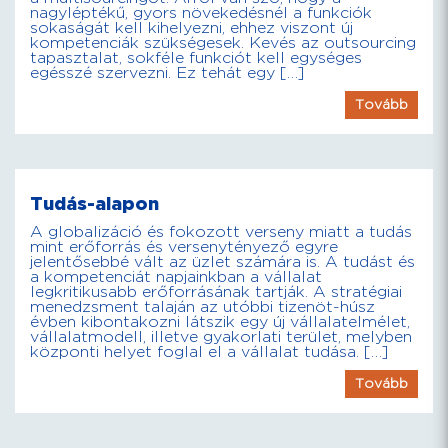
nagyléptékű, gyors növekedésnél a funkciók
sokaságát kell kihelyezni, ehhez viszont új
kompetenciák szükségesek. Kevés az outsourcing
tapasztalat, sokféle funkciót kell egységes
egésszé szervezni. Ez tehát egy […]
Tovább
Tudás-alapon
A globalizáció és fokozott verseny miatt a tudás
mint erőforrás és versenytényező egyre
jelentősebbé vált az üzlet számára is. A tudást és
a kompetenciát napjainkban a vállalat
legkritikusabb erőforrásának tartják. A stratégiai
menedzsment talaján az utóbbi tizenöt-húsz
évben kibontakozni látszik egy új vállalatelmélet,
vállalatmodell, illetve gyakorlati terület, melyben
központi helyet foglal el a vállalat tudása. […]
Tovább