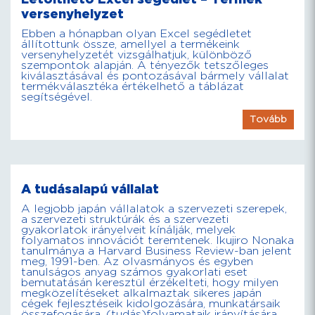
versenyhelyzet
Ebben a hónapban olyan Excel segédletet
állítottunk össze, amellyel a termékeink
versenyhelyzetét vizsgálhatjuk, különböző
szempontok alapján. A tényezők tetszőleges
kiválasztásával és pontozásával bármely vállalat
termékválasztéka értékelhető a táblázat
segítségével.
Tovább
A tudásalapú vállalat
A legjobb japán vállalatok a szervezeti szerepek,
a szervezeti struktúrák és a szervezeti
gyakorlatok irányelveit kínálják, melyek
folyamatos innovációt teremtenek. Ikujiro Nonaka
tanulmánya a Harvard Business Review-ban jelent
meg, 1991-ben. Az olvasmányos és egyben
tanulságos anyag számos gyakorlati eset
bemutatásán keresztül érzékelteti, hogy milyen
megközelítéseket alkalmaztak sikeres japán
cégek fejlesztéseik kidolgozására, munkatársaik
összefogására, (tudás)folyamataik irányítására.