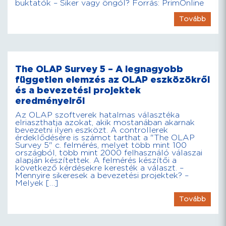
buktatók – Siker vagy öngól? Forrás: PrimOnline
Tovább
The OLAP Survey 5 – A legnagyobb
független elemzés az OLAP eszközökről
és a bevezetési projektek
eredményeiről
Az OLAP szoftverek hatalmas választéka
elriaszthatja azokat, akik mostanában akarnak
bevezetni ilyen eszközt. A controllerek
érdeklődésére is számot tarthat a "The OLAP
Survey 5" c. felmérés, melyet több mint 100
országból, több mint 2000 felhasználó válaszai
alapján készítettek. A felmérés készítői a
következő kérdésekre keresték a választ. –
Mennyire sikeresek a bevezetési projektek? –
Melyek […]
Tovább