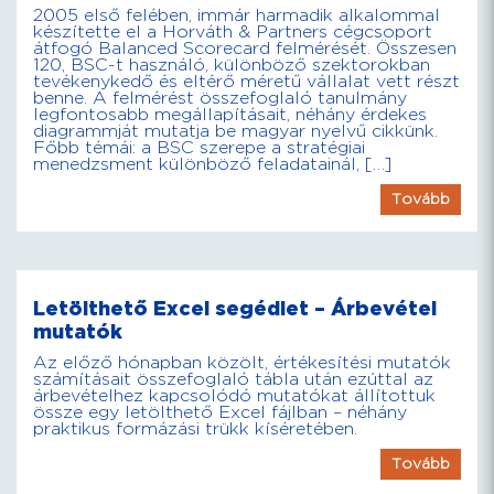
2005 első felében, immár harmadik alkalommal
készítette el a Horváth & Partners cégcsoport
átfogó Balanced Scorecard felmérését. Összesen
120, BSC-t használó, különböző szektorokban
tevékenykedő és eltérő méretű vállalat vett részt
benne. A felmérést összefoglaló tanulmány
legfontosabb megállapításait, néhány érdekes
diagrammját mutatja be magyar nyelvű cikkünk.
Főbb témái: a BSC szerepe a stratégiai
menedzsment különböző feladatainál, […]
Tovább
Letölthető Excel segédlet – Árbevétel
mutatók
Az előző hónapban közölt, értékesítési mutatók
számításait összefoglaló tábla után ezúttal az
árbevételhez kapcsolódó mutatókat állítottuk
össze egy letölthető Excel fájlban – néhány
praktikus formázási trükk kíséretében.
Tovább