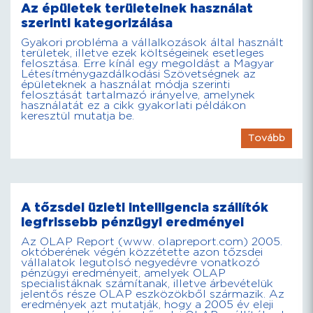
Az épületek területeinek használat
szerinti kategorizálása
Gyakori probléma a vállalkozások által használt
területek, illetve ezek költségeinek esetleges
felosztása. Erre kínál egy megoldást a Magyar
Létesítménygazdálkodási Szövetségnek az
épületeknek a használat módja szerinti
felosztását tartalmazó irányelve, amelynek
használatát ez a cikk gyakorlati példákon
keresztül mutatja be.
Tovább
A tőzsdei üzleti intelligencia szállítók
legfrissebb pénzügyi eredményei
Az OLAP Report (www. olapreport.com) 2005.
októberének végén közzétette azon tőzsdei
vállalatok legutolsó negyedévre vonatkozó
pénzügyi eredményeit, amelyek OLAP
specialistáknak számítanak, illetve árbevételük
jelentős része OLAP eszközökből származik. Az
eredmények azt mutatják, hogy a 2005 év eleji