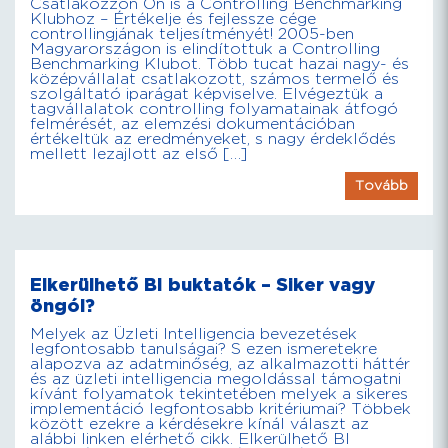
Csatlakozzon Ön is a Controlling Benchmarking
Klubhoz – Értékelje és fejlessze cége
controllingjának teljesítményét! 2005-ben
Magyarországon is elindítottuk a Controlling
Benchmarking Klubot. Több tucat hazai nagy- és
középvállalat csatlakozott, számos termelő és
szolgáltató iparágat képviselve. Elvégeztük a
tagvállalatok controlling folyamatainak átfogó
felmérését, az elemzési dokumentációban
értékeltük az eredményeket, s nagy érdeklődés
mellett lezajlott az első […]
Tovább
Elkerülhető BI buktatók – Siker vagy
öngól?
Melyek az Üzleti Intelligencia bevezetések
legfontosabb tanulságai? S ezen ismeretekre
alapozva az adatminőség, az alkalmazotti háttér
és az üzleti intelligencia megoldással támogatni
kívánt folyamatok tekintetében melyek a sikeres
implementáció legfontosabb kritériumai? Többek
között ezekre a kérdésekre kínál választ az
alábbi linken elérhető cikk. Elkerülhető BI