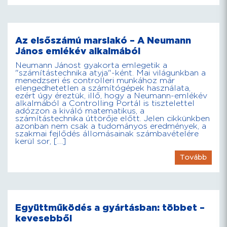
Az elsőszámú marslakó – A Neumann
János emlékév alkalmából
Neumann Jánost gyakorta emlegetik a
"számítástechnika atyja"-ként. Mai világunkban a
menedzseri és controlleri munkához már
elengedhetetlen a számítógépek használata,
ezért úgy éreztük, illő, hogy a Neumann-emlékév
alkalmából a Controlling Portál is tisztelettel
adózzon a kiváló matematikus, a
számítástechnika úttörője előtt. Jelen cikkünkben
azonban nem csak a tudományos eredmények, a
szakmai fejlődés állomásainak számbavételére
kerül sor, […]
Tovább
Együttműködés a gyártásban: többet –
kevesebből