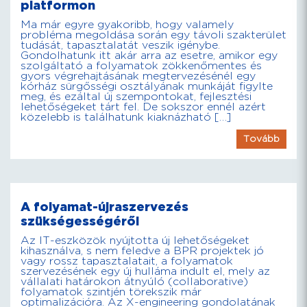
platformon
Ma már egyre gyakoribb, hogy valamely
probléma megoldása során egy távoli szakterület
tudását, tapasztalatát veszik igénybe.
Gondolhatunk itt akár arra az esetre, amikor egy
szolgáltató a folyamatok zökkenőmentes és
gyors végrehajtásának megtervezésénél egy
kórház sürgősségi osztályának munkáját figylte
meg, és ezáltal új szempontokat, fejlesztési
lehetőségeket tárt fel. De sokszor ennél azért
közelebb is találhatunk kiaknázható […]
Tovább
A folyamat-újraszervezés
szükségességéről
Az IT-eszközök nyújtotta új lehetőségeket
kihasználva, s nem feledve a BPR projektek jó
vagy rossz tapasztalatait, a folyamatok
szervezésének egy új hulláma indult el, mely az
vállalati határokon átnyúló (collaborative)
folyamatok szintjén törekszik már
optimalizációra. Az X-engineering gondolatának