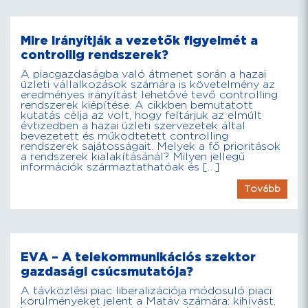
Mire irányítják a vezetők figyelmét a
controllig rendszerek?
A piacgazdaságba való átmenet során a hazai
üzleti vállalkozások számára is követelmény az
eredményes irányítást lehetővé tevő controlling
rendszerek kiépítése. A cikkben bemutatott
kutatás célja az volt, hogy feltárjuk az elmúlt
évtizedben a hazai üzleti szervezetek által
bevezetett és működtetett controlling
rendszerek sajátosságait. Melyek a fő prioritások
a rendszerek kialakításánál? Milyen jellegű
információk származtathatóak és […]
Tovább
EVA – A telekommunikációs szektor
gazdasági csúcsmutatója?
A távközlési piac liberalizációja módosuló piaci
körülményeket jelent a Matáv számára; kihívást,