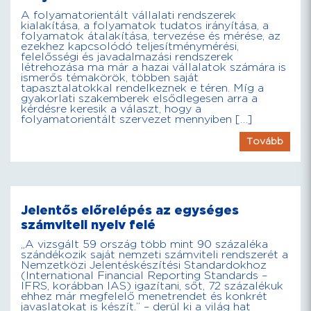
A folyamatorientált vállalati rendszerek
kialakítása, a folyamatok tudatos irányítása, a
folyamatok átalakítása, tervezése és mérése, az
ezekhez kapcsolódó teljesítménymérési,
felelősségi és javadalmazási rendszerek
létrehozása ma már a hazai vállalatok számára is
ismerős témakörök, többen saját
tapasztalatokkal rendelkeznek e téren. Míg a
gyakorlati szakemberek elsődlegesen arra a
kérdésre keresik a választ, hogy a
folyamatorientált szervezet mennyiben […]
Tovább
Jelentős előrelépés az egységes
számviteli nyelv felé
„A vizsgált 59 ország több mint 90 százaléka
szándékozik saját nemzeti számviteli rendszerét a
Nemzetközi Jelentéskészítési Standardokhoz
(International Financial Reporting Standards –
IFRS, korábban IAS) igazítani, sőt, 72 százalékuk
ehhez már megfelelő menetrendet és konkrét
javaslatokat is készít.” – derül ki a világ hat