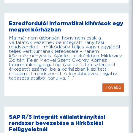
Ezredfordulói informatikai kihívások egy
megyei kórházban
Ma már nem újdonság, hogy nem csak a
vállalatok vezetnek be integrált irányítási
rendszereket – működésük teljes vagy nagyjából
teljes vertikumának lefedésére – hanem
közintézmények is. Ajánlott cikkünkben Miklovicz
Zoltán, Fejér Megyei Szent György Kórház
Informatikai igazgatója (aki az üzleti szférából
érkezett) számol be a kórházban kiépített
modern IT-rendszerről. A korábbi évek negatív
tapasztalataiból tanulva, […]
Tovább
SAP R/3 integrált vállalatirányítási
rendszer bevezetése a Hírközlési
Felügyeletnél