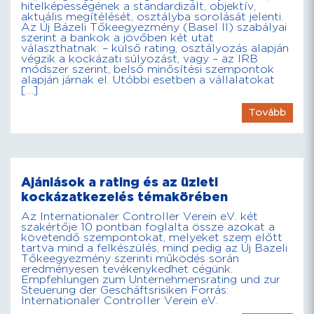
hitelképességének a standardizált, objektív,
aktuális megítélését, osztályba sorolását jelenti.
Az Új Bázeli Tőkeegyezmény (Basel II) szabályai
szerint a bankok a jövőben két utat
választhatnak: – külső rating, osztályozás alapján
végzik a kockázati súlyozást, vagy – az IRB
módszer szerint, belső minősítési szempontok
alapján járnak el. Utóbbi esetben a vállalatokat
[…]
Tovább
Ajánlások a rating és az üzleti
kockázatkezelés témakörében
Az Internationaler Controller Verein eV. két
szakértője 10 pontban foglalta össze azokat a
követendő szempontokat, melyeket szem előtt
tartva mind a felkészülés, mind pedig az Új Bazeli
Tőkeegyezmény szerinti működés során
eredményesen tevékenykedhet cégünk.
Empfehlungen zum Unternehmensrating und zur
Steuerung der Gescháftsrisiken Forrás:
Internationaler Controller Verein eV.