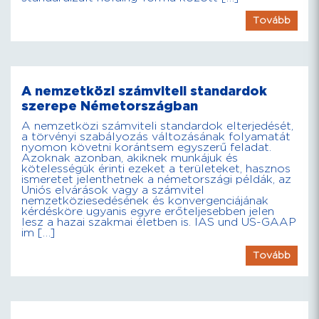
Tovább
A nemzetközi számviteli standardok
szerepe Németországban
A nemzetközi számviteli standardok elterjedését,
a törvényi szabályozás változásának folyamatát
nyomon követni korántsem egyszerű feladat.
Azoknak azonban, akiknek munkájuk és
kötelességük érinti ezeket a területeket, hasznos
ismeretet jelenthetnek a németországi példák, az
Uniós elvárások vagy a számvitel
nemzetköziesedésének és konvergenciájának
kérdésköre ugyanis egyre erőteljesebben jelen
lesz a hazai szakmai életben is. IAS und US-GAAP
im […]
Tovább