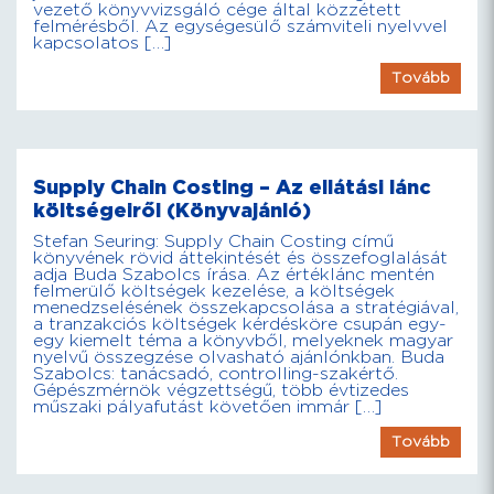
vezető könyvvizsgáló cége által közzétett
felmérésből. Az egységesülő számviteli nyelvvel
kapcsolatos […]
Tovább
Supply Chain Costing – Az ellátási lánc
költségeiről (Könyvajánló)
Stefan Seuring: Supply Chain Costing című
könyvének rövid áttekintését és összefoglalását
adja Buda Szabolcs írása. Az értéklánc mentén
felmerülő költségek kezelése, a költségek
menedzselésének összekapcsolása a stratégiával,
a tranzakciós költségek kérdésköre csupán egy-
egy kiemelt téma a könyvből, melyeknek magyar
nyelvű összegzése olvasható ajánlónkban. Buda
Szabolcs: tanácsadó, controlling-szakértő.
Gépészmérnök végzettségű, több évtizedes
műszaki pályafutást követően immár […]
Tovább