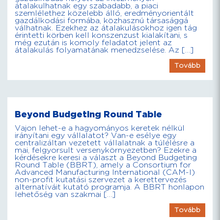
átalakulhatnak egy szabadabb, a piaci
szemlélethez közelebb álló, eredményorientált
gazdálkodási formába, közhasznú társasággá
válhatnak. Ezekhez az átalakulásokhoz igen tág
érintetti körben kell konszenzust kialakítani, s
még ezután is komoly feladatot jelent az
átalakulás folyamatának menedzselése. Az […]
Tovább
Beyond Budgeting Round Table
Vajon lehet-e a hagyományos keretek nélkül
irányítani egy vállalatot? Van-e esélye egy
centralizáltan vezetett vállalatnak a túlélésre a
mai, felgyorsult versenykörnyezetben? Ezekre a
kérdésekre keresi a választ a Beyond Budgeting
Round Table (BBRT), amely a Consortium for
Advanced Manufacturing International (CAM-I)
non-profit kutatási szervezet a kerettervezés
alternatíváit kutató programja. A BBRT honlapon
lehetőség van szakmai […]
Tovább