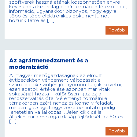
szoftverek használatának köszönhetően egyre
kevesebb a kizárólag papír formában létező adat,
információ, ugyanakkor bizonyos, hogy egyre
több és több elektronikus dokumentumot
hozunk létre és […]
Tovább
Az agrármenedzsment és a
modernizáció
A magyar mezőgazdaságnak az elmúlt
évtizedekben végbement változásait a
számadatok szintjén jól nyomon tudjuk követni,
ezen adatok értékelése azonban már viták
sokaságát hozta – különösen igaz ez a
rendszerváltás óta. Véleményt formálni e
témakörben ezért nehéz és komoly feladat,
minden igazságot egyszerre bemutatni pedig
lehetetlen vállalkozás… Jelen cikk célja:
áttekinteni a mezőgazdaság fejlődését az 50-es
[…]
Tovább