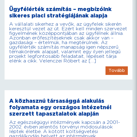
Ügyfélérték számítás – megbízóink
sikeres piaci stratégiájának alapja
A vállalati sikerhez a vevők, az ügyfelek sikerén
keresztül vezet az út. Ezért kell minden szervezet
figyelmének középpontjában az ügyfélnek állnia.
Azonban erőfeszítéseknek csak akkor van –
gazdasági – értelmük, ha megtérülnek. Az
ügyfélérték számítás manapság igen népszerű
témakörének alapjait, valamint egy ilyen jellegű
projekt legfontosabb feladatait, lépéseit tárja
elénk a cikk. Velenczei Róbert az […]
Tovább
A közhasznú társasággá alakulás
folyamata egy országos intézetnél
szerzett tapasztalatok alapján
Az egészségügyi intézmények kapcsán a 2001-
2002. évben jelentős törvényi módosulások
léptek életbe. A kötött költségvetési
gazdálkodás helyett az intézmények