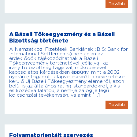
Tovább
A Bázeli Tőkeegyezmény és a Bázeli
Bizottság története
A Nemzetközi Fizetések Bankjának (BIS: Bank for
International Settlements) honlapján az
érdeklődők tájékozódhatnak a Bázeli
Tőkeegyezmény történetével, céljaival, az
irányító bizottság tagjaival, működésével
kapcsolatos kérdésekben éppúgy, mint a 2002
nyarán elfogadott alapvetésekről: a bevezetésre
kerülő Új Bázeli Tőkeegyezmény elemeiről, azon
belül is az általános rating-standardokról, a kis-
és középvállalatok, a nem-jelzálog jellegű
kölcsönzési tevékenység, valamint […]
Tovább
Folyamatorientált szervezés