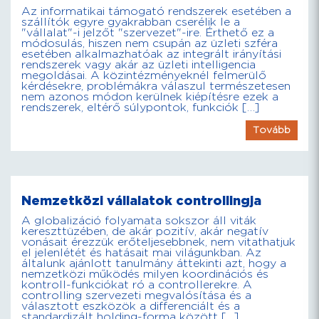
Az informatikai támogató rendszerek esetében a
szállítók egyre gyakrabban cserélik le a
"vállalat"-i jelzőt "szervezet"-ire. Érthető ez a
módosulás, hiszen nem csupán az üzleti szféra
esetében alkalmazhatóak az integrált irányítási
rendszerek vagy akár az üzleti intelligencia
megoldásai. A közintézményeknél felmerülő
kérdésekre, problémákra válaszul természetesen
nem azonos módon kerülnek kiépítésre ezek a
rendszerek, eltérő súlypontok, funkciók […]
Tovább
Nemzetközi vállalatok controllingja
A globalizáció folyamata sokszor áll viták
kereszttüzében, de akár pozitív, akár negatív
vonásait érezzük erőteljesebbnek, nem vitathatjuk
el jelenlétét és hatásait mai világunkban. Az
általunk ajánlott tanulmány áttekinti azt, hogy a
nemzetközi működés milyen koordinációs és
kontroll-funkciókat ró a controllerekre. A
controlling szervezeti megvalósítása és a
választott eszközök a differenciált és a
standardizált holding-forma között […]