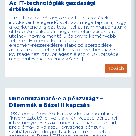
Az IT-technológiák gazdasági
értékelése
Elmúlt az az idő, amikor az IT fejlesztések
indokaként elegendő volt azt megállapítani, hogy
a konkurencia is ezt teszi, tehát nem maradhatunk
el tőle! Amerikában megjelent elemzések arra
utalnak, hogy a megtérülés egyre keményebb
feltétel. Előtérbe kerültek az
eredményrészesedésre alapozó szerződések,
ahol a fizetési feltételek a szoftver beruházási
költségeihez, olykor egész életciklus-költségei
megtérüléséhez vannak kötve. […]
Tovább
Uniformizálható-e a pénzvilág? –
Dilemmák a Bázel II kapcsán
1987-ben a New York-i tőzsde összeomlása
figyelmeztető jel volt a világ vezető pénzügyi
intézményei és szakemberei számára: a feltárt
problémákra válaszul egységes pénzügyi
szabályozást dolgoztak ki a pénzintézetek