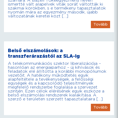
számára. A Bázeli Tőkeegyezmény néven
ismertté vált alapelvek viták sorát váltották ki
szakmai körökben, s e termékeny tapasztalatok
nyomán mára az egyezmény második, újabb
változatának keretei közt […]
Tovább
Belső elszámolások: a
transzferárazástól az SLA-ig
A telekommunikációs szektor liberalizációja –
hasonlóan az energiaiparhoz – új kihívások és
feladatok elé állította a korábbi monopóliumok
vezetőit. A hatékony működtetés egyik
alapfeltétele a tevékenységek, a felősségi
egységek és a kapcsolódó teljesítmények
megfelelő rendszerbe foglalása a szervezet
szintjén. Ezen célok elérésének egyik eszköze a
belső elszámolási rendszerek kialakítása. A
szerző e területen szerzett tapasztalataira […]
Tovább