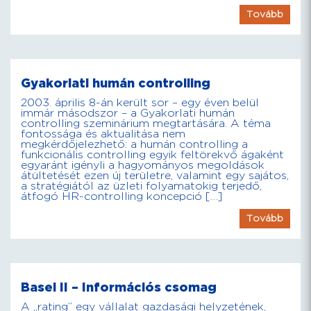
Tovább
Gyakorlati humán controlling
2003. április 8-án került sor – egy éven belül
immár másodszor – a Gyakorlati humán
controlling szeminárium megtartására. A téma
fontossága és aktualitása nem
megkérdőjelezhető: a humán controlling a
funkcionális controlling egyik feltörekvő ágaként
egyaránt igényli a hagyományos megoldások
átültetését ezen új területre, valamint egy sajátos,
a stratégiától az üzleti folyamatokig terjedő,
átfogó HR-controlling koncepció […]
Tovább
Basel II – Információs csomag
A „rating” egy vállalat gazdasági helyzetének,