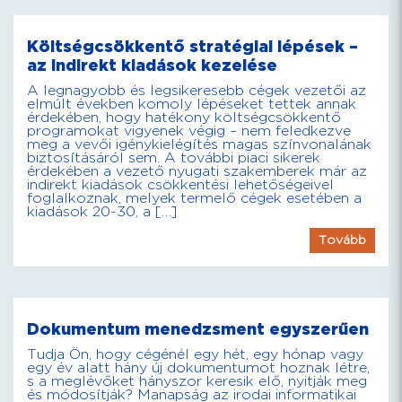
Költségcsökkentő stratégiai lépések –
az indirekt kiadások kezelése
A legnagyobb és legsikeresebb cégek vezetői az
elmúlt években komoly lépéseket tettek annak
érdekében, hogy hatékony költségcsökkentő
programokat vigyenek végig – nem feledkezve
meg a vevői igénykielégítés magas színvonalának
biztosításáról sem. A további piaci sikerek
érdekében a vezető nyugati szakemberek már az
indirekt kiadások csökkentési lehetőségeivel
foglalkoznak, melyek termelő cégek esetében a
kiadások 20-30, a […]
Tovább
Dokumentum menedzsment egyszerűen
Tudja Ön, hogy cégénél egy hét, egy hónap vagy
egy év alatt hány új dokumentumot hoznak létre,
s a meglévőket hányszor keresik elő, nyitják meg
és módosítják? Manapság az irodai informatikai