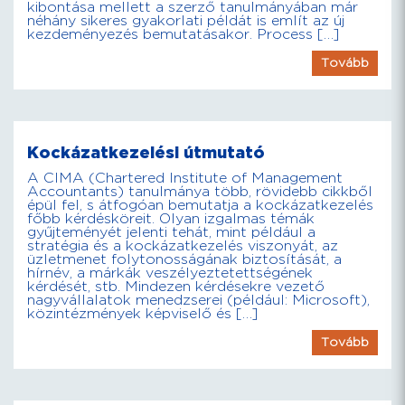
kibontása mellett a szerző tanulmányában már
néhány sikeres gyakorlati példát is említ az új
kezdeményezés bemutatásakor. Process […]
Tovább
Kockázatkezelési útmutató
A CIMA (Chartered Institute of Management
Accountants) tanulmánya több, rövidebb cikkből
épül fel, s átfogóan bemutatja a kockázatkezelés
főbb kérdésköreit. Olyan izgalmas témák
gyűjteményét jelenti tehát, mint például a
stratégia és a kockázatkezelés viszonyát, az
üzletmenet folytonosságának biztosítását, a
hírnév, a márkák veszélyeztetettségének
kérdését, stb. Mindezen kérdésekre vezető
nagyvállalatok menedzserei (például: Microsoft),
közintézmények képviselő és […]
Tovább