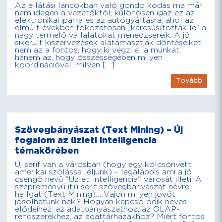
Az ellátási láncokban való gondolkodás ma már
nem idegen a vezetőktől, különösen igaz ez az
elektronikai iparra és az autógyártásra, ahol az
elmúlt években fokozatosan „karcsúsították le” a
nagy termelő vállalatokat menedzsereik. A jól
sikerült kiszervezések alátámasztják döntéseiket:
nem az a fontos, hogy ki végzi el a munkát,
hanem az, hogy összességében milyen
koordinációval, milyen […]
Tovább
Szövegbányászat (Text Mining) – Új
fogalom az üzleti intelligencia
témakörében
Új serif van a városban (hogy egy kölcsönvett
amerikai szólással éljünk) – legalábbis ami a jól
csengő nevű "Üzleti intelligencia" városát illeti. A
szépreményű ifjú serif szövegbányászat névre
hallgat (Text Mining)… Vajon milyen jövőt
jósolhatunk neki? Hogyan kapcsolódik neves
elődeihez: az adatbányászathoz, az OLAP-
rendszerekhez, az adattárházakhoz? Miért fontos