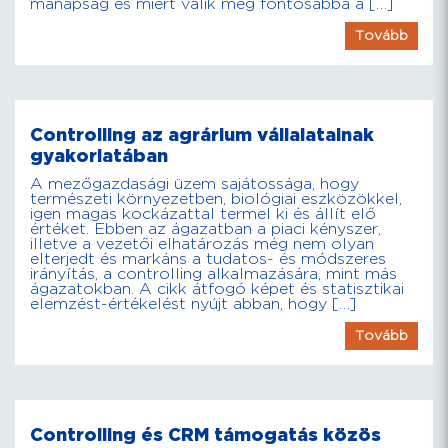
manapság és miért válik még fontosabbá a […]
Tovább
Controlling az agrárium vállalatainak
gyakorlatában
A mezőgazdasági üzem sajátossága, hogy
természeti környezetben, biológiai eszközökkel,
igen magas kockázattal termel ki és állít elő
értéket. Ebben az ágazatban a piaci kényszer,
illetve a vezetői elhatározás még nem olyan
elterjedt és markáns a tudatos- és módszeres
irányítás, a controlling alkalmazására, mint más
ágazatokban. A cikk átfogó képet és statisztikai
elemzést-értékelést nyújt abban, hogy […]
Tovább
Controlling és CRM támogatás közös