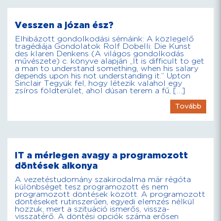
Vesszen a józan ész?
Elhibázott gondolkodási sémáink: A közlegelő
tragédiája Gondolatok Rolf Dobelli: Die Kunst
des klaren Denkens (A világos gondolkodás
művészete) c. könyve alapján „It is difficult to get
a man to understand something, when his salary
depends upon his not understanding it.” Upton
Sinclair Tegyük fel, hogy létezik valahol egy
zsíros földterület, ahol dúsan terem a fű, […]
Tovább
IT a mérlegen avagy a programozott
döntések alkonya
A vezetéstudomány szakirodalma már régóta
különbséget tesz programozott és nem
programozott döntések között. A programozott
döntéseket rutinszerűen, egyedi elemzés nélkül
hozzuk, mert a szituáció ismerős, vissza-
visszatérő. A döntési opciók száma erősen