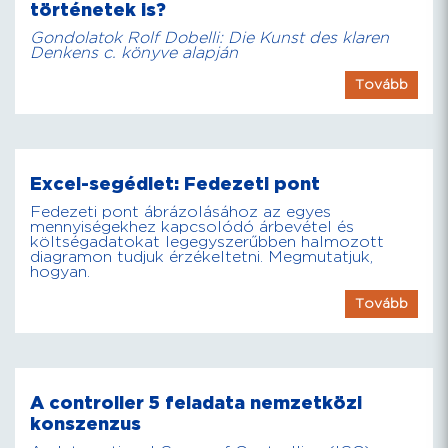
történetek is?
Gondolatok Rolf Dobelli: Die Kunst des klaren
Denkens c. könyve alapján
Tovább
Excel-segédlet: Fedezeti pont
Fedezeti pont ábrázolásához az egyes
mennyiségekhez kapcsolódó árbevétel és
költségadatokat legegyszerűbben halmozott
diagramon tudjuk érzékeltetni. Megmutatjuk,
hogyan.
Tovább
A controller 5 feladata nemzetközi
konszenzus