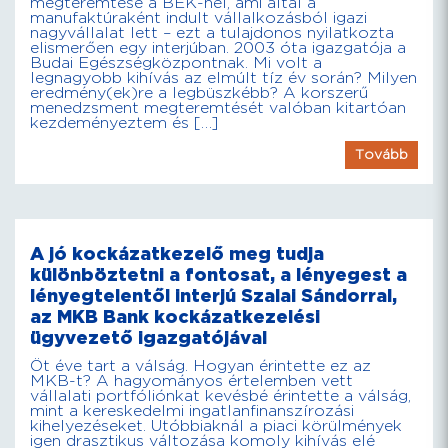
megteremtése a BEK-nél, ami által a
manufaktúraként indult vállalkozásból igazi
nagyvállalat lett – ezt a tulajdonos nyilatkozta
elismerően egy interjúban. 2003 óta igazgatója a
Budai Egészségközpontnak. Mi volt a
legnagyobb kihívás az elmúlt tíz év során? Milyen
eredmény(ek)re a legbüszkébb? A korszerű
menedzsment megteremtését valóban kitartóan
kezdeményeztem és […]
Tovább
A jó kockázatkezelő meg tudja
különböztetni a fontosat, a lényegest a
lényegtelentől interjú Szalai Sándorral,
az MKB Bank kockázatkezelési
ügyvezető igazgatójával
Öt éve tart a válság. Hogyan érintette ez az
MKB-t? A hagyományos értelemben vett
vállalati portfóliónkat kevésbé érintette a válság,
mint a kereskedelmi ingatlanfinanszírozási
kihelyezéseket. Utóbbiaknál a piaci körülmények
igen drasztikus változása komoly kihívás elé