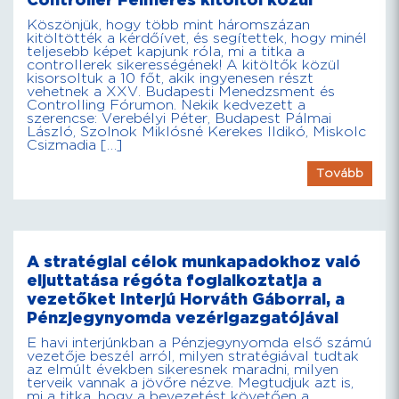
Controller Felmérés kitöltői közül
Köszönjük, hogy több mint háromszázan
kitöltötték a kérdőívet, és segítettek, hogy minél
teljesebb képet kapjunk róla, mi a titka a
controllerek sikerességének! A kitöltők közül
kisorsoltuk a 10 főt, akik ingyenesen részt
vehetnek a XXV. Budapesti Menedzsment és
Controlling Fórumon. Nekik kedvezett a
szerencse: Verebélyi Péter, Budapest Pálmai
László, Szolnok Miklósné Kerekes Ildikó, Miskolc
Csizmadia […]
Tovább
A stratégiai célok munkapadokhoz való
eljuttatása régóta foglalkoztatja a
vezetőket Interjú Horváth Gáborral, a
Pénzjegynyomda vezérigazgatójával
E havi interjúnkban a Pénzjegynyomda első számú
vezetője beszél arról, milyen stratégiával tudtak
az elmúlt években sikeresnek maradni, milyen
terveik vannak a jövőre nézve. Megtudjuk azt is,
mi a titka, hogy a bevezetést követően a