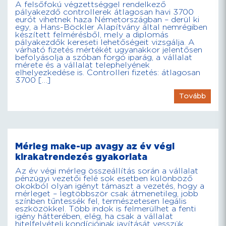
A felsőfokú végzettséggel rendelkező
pályakezdő controllerek átlagosan havi 3700
eurót vihetnek haza Németországban – derül ki
egy, a Hans-Böckler Alapítvány által nemrégiben
készített felmérésből, mely a diplomás
pályakezdők kereseti lehetőségeit vizsgálja. A
várható fizetés mértékét ugyanakkor jelentősen
befolyásolja a szóban forgó iparág, a vállalat
mérete és a vállalat telephelyének
elhelyezkedése is. Controlleri fizetés: átlagosan
3700 […]
Tovább
Mérleg make-up avagy az év végi
kirakatrendezés gyakorlata
Az év végi mérleg összeállítás során a vállalat
pénzügyi vezetői felé sok esetben különböző
okokból olyan igényt támaszt a vezetés, hogy a
mérleget – legtöbbször csak átmenetileg, jobb
színben tűntessék fel, természetesen legális
eszközökkel. Több indok is felmerülhet a fenti
igény hátterében, elég, ha csak a vállalat
hitelfelvételi kondícióinak javítását vesszük