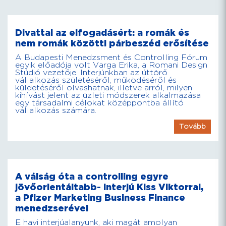
Divattal az elfogadásért: a romák és
nem romák közötti párbeszéd erősítése
A Budapesti Menedzsment és Controlling Fórum
egyik előadója volt Varga Erika, a Romani Design
Stúdió vezetője. Interjúnkban az úttörő
vállalkozás születéséről, működéséről és
küldetéséről olvashatnak, illetve arról, milyen
kihívást jelent az üzleti módszerek alkalmazása
egy társadalmi célokat középpontba állító
vállalkozás számára.
Tovább
A válság óta a controlling egyre
jövőorientáltabb- interjú Kiss Viktorral,
a Pfizer Marketing Business Finance
menedzserével
E havi interjúalanyunk, aki magát amolyan