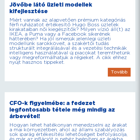
Jövőbe látó üzleti modellek
kifejlesztése
Miért vannak az alapvetően prémium kategóriás
férfi ruházatot értékesítő Hugo Boss üzletek
kirakataiban női kiegészítők? Milyen vízió áll(t) az
IKEA, a Puma vagy a Facebook sikerének
hátterében? Ha jól ismerjük jelenlegi üzleti
modellünk sarokköveit, a szakértői tudás
strukturált integrálásával és a vezetési technikák
intelligens használatával új piacokat teremthetünk
vagy megreformálhatjuk a régieket. A cikk ehhez
nyújt hasznos tippeket.
Tovább
CFO-k figyelmébe: a fedezet
legfontosabb tétele még mindig az
árbevétel!
Hogyan lehet hatékonyan menedzselni az árakat
a mai környezetben, ahol az állami szabályozás
sok iparág értékesítési lehetőségeit befolyásolja,
és már az inflációt is nehéz beépíteni az árakba,