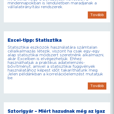
mindennapokban is lendületben maradjanak a
vállalatirányítási rendszerek.
Tovább
Excel-tipp: Statisztika
Statisztikai eszközök használatára számtalan
célalkalmazás létezik, viszont ha csak egy-egy
alap statisztikai módszert szeretnénk alkalmazni,
akár Excelben is elvégezhetjük. Ehhez
használhatjuk a praktikus adatelemzés-
bővítményt, amivel a statisztikai függvények
használatához képest időt takaríthatunk meg.
Jelen példánkban a korrelációelemzést mutatjuk
be.
Tovább
Sztorigyár – Miért hazudnak még az igaz