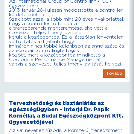
Az International Group of Controlling (IGC)
ügyvezetése
2013. január 26-i ülésén módosította a controlleri
küldetés definícióját.
Szakított azzal a több mint 20 éves gyakorlattal,
hogy a controller fő feladata
a transzparencia megteremtése, ehelyett a
szervezeti teljesítmény javítása
került a középpontba. Ez a látszólag lényegtelen
változtatás azt jelenti, hogy
immáron nincs többé különbség az angolszász és
az európai controllingfelfogás
között, mert a középpontba mindkettő a
Corporate Performance Managementet,
vagyis a szervezeti teljesítmény javítását helyezi.
Tovább
Tervezhetőség és tisztánlátás az
egészségügyben – Interjú Dr. Papik
Kornéllal, a Budai Egészségközpont Kft.
ügyvezetőjével
Az Ön nevéhez fűződik a korszerű menedzsment