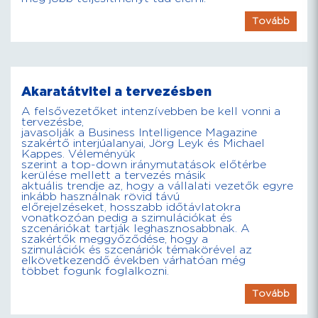
Tovább
Akaratátvitel a tervezésben
A felsővezetőket intenzívebben be kell vonni a
tervezésbe,
javasolják a Business Intelligence Magazine
szakértő interjúalanyai, Jörg Leyk és Michael
Kappes. Véleményük
szerint a top-down iránymutatások előtérbe
kerülése mellett a tervezés másik
aktuális trendje az, hogy a vállalati vezetők egyre
inkább használnak rövid távú
előrejelzéseket, hosszabb időtávlatokra
vonatkozóan pedig a szimulációkat és
szcenáriókat tartják leghasznosabbnak. A
szakértők meggyőződése, hogy a
szimulációk és szcenáriók témakörével az
elkövetkezendő években várhatóan még
többet fogunk foglalkozni.
Tovább