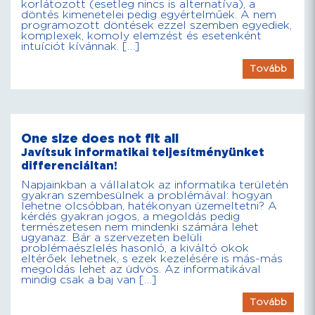
korlátozott (esetleg nincs is alternatíva), a
döntés kimenetelei pedig egyértelműek. A nem
programozott döntések ezzel szemben egyediek,
komplexek, komoly elemzést és esetenként
intuíciót kívánnak. […]
Tovább
One size does not fit all
Javítsuk informatikai teljesítményünket
differenciáltan!
Napjainkban a vállalatok az informatika területén
gyakran szembesülnek a problémával: hogyan
lehetne olcsóbban, hatékonyan üzemeltetni? A
kérdés gyakran jogos, a megoldás pedig
természetesen nem mindenki számára lehet
ugyanaz. Bár a szervezeten belüli
problémaészlelés hasonló, a kiváltó okok
eltérőek lehetnek, s ezek kezelésére is más-más
megoldás lehet az üdvös. Az informatikával
mindig csak a baj van […]
Tovább