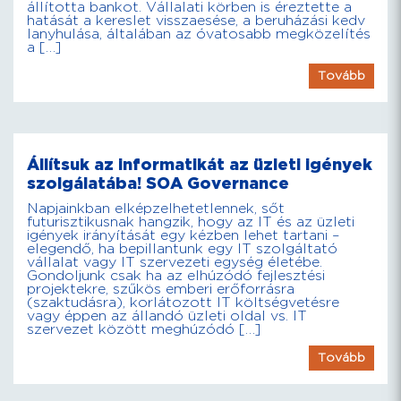
állította bankot. Vállalati körben is éreztette a
hatását a kereslet visszaesése, a beruházási kedv
lanyhulása, általában az óvatosabb megközelítés
a […]
Tovább
Állítsuk az informatikát az üzleti igények
szolgálatába! SOA Governance
Napjainkban elképzelhetetlennek, sőt
futurisztikusnak hangzik, hogy az IT és az üzleti
igények irányítását egy kézben lehet tartani –
elegendő, ha bepillantunk egy IT szolgáltató
vállalat vagy IT szervezeti egység életébe.
Gondoljunk csak ha az elhúzódó fejlesztési
projektekre, szűkös emberi erőforrásra
(szaktudásra), korlátozott IT költségvetésre
vagy éppen az állandó üzleti oldal vs. IT
szervezet között meghúzódó […]
Tovább