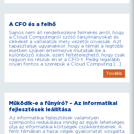
A CFO és a felhő
Sajnos nem áll rendelkezésre felmérés arról, hogy
a Cloud Computingról szóló tanulmányokat és
cikkeket a vállalatok mely vezetői olvassák. Azt
tapasztaljuk ugyanakkor, hogy a témát a legtöbb
esetben szűken értelmezve mutatják be a
különböző írások, ezért feltételezhető, hogy csak
nagyon kis részük éri el a CFO-t. Pedig legalább
olyan fontos a szerepük a Cloud Computing […]
Tovább
Működik-e a fűnyíró? – Az informatikai
fejlesztések leállítása
Az informatikai fejlesztések valamilyen
szempontú redukálása mindig az egyik lehetséges
útja az informatikai költségek csökkentésének. A
fenti témában a hazai cégek gyakorlatát vizsgálta