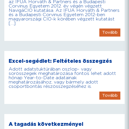
az IFUA Horváth & Partners és a Budapesti
Corvinus Egyetem 2012. év végén végzett
NavigáCIO kutatása. Az IFUA Horváth & Partners
és a Budapesti Corvinus Egyetem 2012-ben
magyarországi CIO-k körében végzett kutatást
[…]
Tovább
Excel-segédlet: Feltételes összegzés
Adott adatstuktúrában oszlop- vagy
sorösszegek meghatározása fontos lehet adott
hónap Year-to-Date adatainak
meghatározásához, vagy bármely adott
csoportbontás részösszegzéséhez is.
Tovább
A tagadás következményei