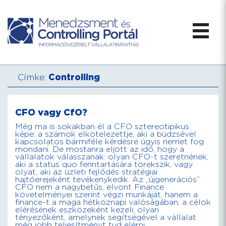
Címke:
Controlling
CFO vagy CfO?
Még ma is sokakban él a CFO sztereotipikus
képe: a számok elkötelezettje, aki a büdzsével
kapcsolatos bármiféle kérdésre úgyis nemet fog
mondani. De mostanra eljött az idő, hogy a
vállalatok válasszanak: olyan CFO-t szeretnének,
aki a status quo fenntartására törekszik, vagy
olyat, aki az üzleti fejlődés stratégiai
hajtóerejeként tevékenykedik. Az „újgenerációs”
CFO nem a nagybetűs, elvont Finance
követelményei szerint végzi munkáját, hanem a
finance-t a maga hétköznapi valóságában, a célok
elérésének eszközeként kezeli; olyan
tényezőként, amelynek segítségével a vállalat
még jobb teljesítményt tud elérni.