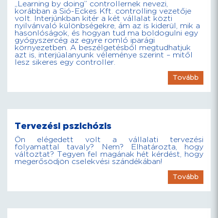
„Learning by doing” controllernek nevezi,
korábban a Sió-Eckes Kft. controlling vezetője
volt. Interjúnkban kitér a két vállalat közti
nyilvánvaló különbségekre, ám az is kiderül, mik a
hasonlóságok, és hogyan tud ma boldogulni egy
gyógyszercég az egyre romló iparági
környezetben. A beszélgetésből megtudhatjuk
azt is, interjúalanyunk véleménye szerint – mitől
lesz sikeres egy controller.
Tovább
Tervezési pszichózis
Ön elégedett volt a vállalati tervezési
folyamattal tavaly? Nem? Elhatározta, hogy
változtat? Tegyen fel magának hét kérdést, hogy
megerősödjön cselekvési szándékában!
Tovább