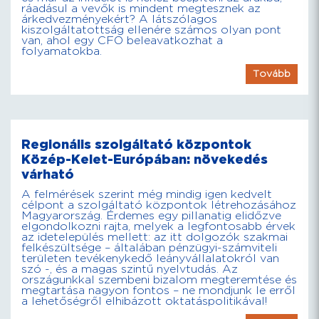
ráadásul a vevők is mindent megtesznek az
árkedvezményekért? A látszólagos
kiszolgáltatottság ellenére számos olyan pont
van, ahol egy CFO beleavatkozhat a
folyamatokba.
Tovább
Regionális szolgáltató központok
Közép-Kelet-Európában: növekedés
várható
A felmérések szerint még mindig igen kedvelt
célpont a szolgáltató központok létrehozásához
Magyarország. Érdemes egy pillanatig elidőzve
elgondolkozni rajta, melyek a legfontosabb érvek
az idetelepülés mellett: az itt dolgozók szakmai
felkészültsége – általában pénzügyi-számviteli
területen tevékenykedő leányvállalatokról van
szó -, és a magas szintű nyelvtudás. Az
országunkkal szembeni bizalom megteremtése és
megtartása nagyon fontos – ne mondjunk le erről
a lehetőségről elhibázott oktatáspolitikával!