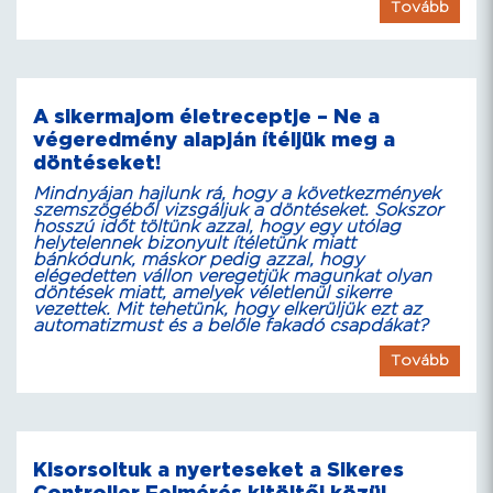
Tovább
A sikermajom életreceptje – Ne a
végeredmény alapján ítéljük meg a
döntéseket!
Mindnyájan hajlunk rá, hogy a következmények
szemszögéből vizsgáljuk a döntéseket. Sokszor
hosszú időt töltünk azzal, hogy egy utólag
helytelennek bizonyult ítéletünk miatt
bánkódunk, máskor pedig azzal, hogy
elégedetten vállon veregetjük magunkat olyan
döntések miatt, amelyek véletlenül sikerre
vezettek. Mit tehetünk, hogy elkerüljük ezt az
automatizmust és a belőle fakadó csapdákat?
Tovább
Kisorsoltuk a nyerteseket a Sikeres