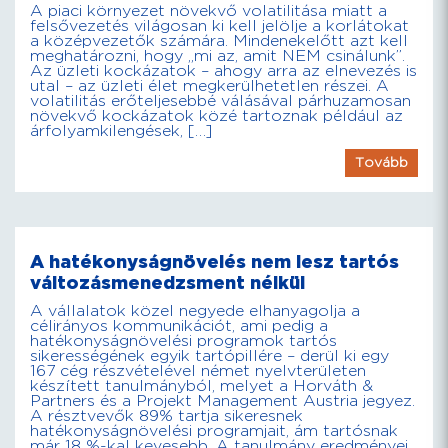
A piaci környezet növekvő volatilitása miatt a
felsővezetés világosan ki kell jelölje a korlátokat
a középvezetők számára. Mindenekelőtt azt kell
meghatározni, hogy „mi az, amit NEM csinálunk”.
Az üzleti kockázatok – ahogy arra az elnevezés is
utal – az üzleti élet megkerülhetetlen részei. A
volatilitás erőteljesebbé válásával párhuzamosan
növekvő kockázatok közé tartoznak például az
árfolyamkilengések, […]
Tovább
A hatékonyságnövelés nem lesz tartós
változásmenedzsment nélkül
A vállalatok közel negyede elhanyagolja a
célirányos kommunikációt, ami pedig a
hatékonyságnövelési programok tartós
sikerességének egyik tartópillére – derül ki egy
167 cég részvételével német nyelvterületen
készített tanulmányból, melyet a Horváth &
Partners és a Projekt Management Austria jegyez.
A résztvevők 89% tartja sikeresnek
hatékonyságnövelési programjait, ám tartósnak
már 18 %-kal kevesebb. A tanulmány eredményei