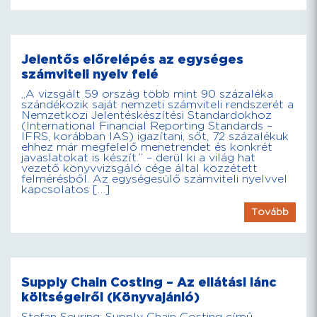
Jelentős előrelépés az egységes
számviteli nyelv felé
„A vizsgált 59 ország több mint 90 százaléka
szándékozik saját nemzeti számviteli rendszerét a
Nemzetközi Jelentéskészítési Standardokhoz
(International Financial Reporting Standards –
IFRS, korábban IAS) igazítani, sőt, 72 százalékuk
ehhez már megfelelő menetrendet és konkrét
javaslatokat is készít.” – derül ki a világ hat
vezető könyvvizsgáló cége által közzétett
felmérésből. Az egységesülő számviteli nyelvvel
kapcsolatos […]
Tovább
Supply Chain Costing – Az ellátási lánc
költségeiről (Könyvajánló)