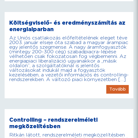
Költségviselő- és eredményszámítás az
energiaiparban
Az Uniós csatlakozás előfeltételének eleget téve
2003. január elseje óta szabad a magyar árampiac
egy jelentős szegmense. A nagy áramfogyasztók
(mintegy 200-300 cég) szabadpiacra-lépése
vélhetően csak fokozatosan fog végbemenni. Az
energiapiaci liberalizáció ugyanakkor a „másik
oldalon”, a szolgáltatóknál is jelentős
változásokat indukál majd a fogyasztók
kezelésében, a vezetői információs és controlling-
rendszerekben. A változó piaci környezetben […]
Tovább
Controlling – rendszerelméleti
megközelítésben
Ritkán látott, rendszerelméleti megközelítésben