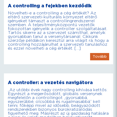
A controlling a fejekben kezdődik
Növelheti-e a controlling a cég értékét? Az
eltérő szervezeti-kulturális környezet eltérő
igényeket támaszt a controllingrendszerrel
szemben. A teljesítményközpontú vezetők
fokozottan igényelik a controller szolgáltatásait.
Tartós sikerre az a szervezet számíthat, amelyik
gyorsabban tanul a versenytársainál. Cikkünk
szerzője példákon keresztül arra világít rá, hogy a
controlling hozzájárulhat a szervezeti tanuláshoz
és ezzel növelheti a cég értékét. […]
Tovább
A controller: a vezetés navigátora
„Az utóbbi évek nagy controlling kihívása kettős:
Egyrészt a megerősödött, globális versenynek
megfelelőn a controllingot „gyorsabbá,
egyszerűbbé, olcsóbbá és rugalmasabbá” kell
tenni, főképp mivel az idősebb, beágyazódott
rendszerekben bizonyos bürokratizálódás
figyelhető meg. Másrészt az új gazdaság hatására