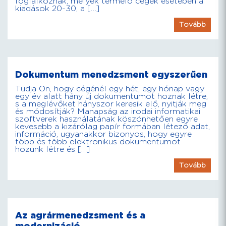
foglalkoznak, melyek termelő cégek esetében a
kiadások 20-30, a […]
Tovább
Dokumentum menedzsment egyszerűen
Tudja Ön, hogy cégénél egy hét, egy hónap vagy
egy év alatt hány új dokumentumot hoznak létre,
s a meglévőket hányszor keresik elő, nyitják meg
és módosítják? Manapság az irodai informatikai
szoftverek használatának köszönhetően egyre
kevesebb a kizárólag papír formában létező adat,
információ, ugyanakkor bizonyos, hogy egyre
több és több elektronikus dokumentumot
hozunk létre és […]
Tovább
Az agrármenedzsment és a