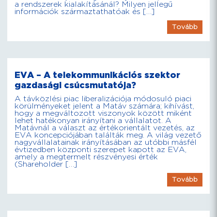
a rendszerek kialakításánál? Milyen jellegű
információk származtathatóak és […]
Tovább
EVA – A telekommunikációs szektor
gazdasági csúcsmutatója?
A távközlési piac liberalizációja módosuló piaci
körülményeket jelent a Matáv számára; kihívást,
hogy a megváltozott viszonyok között miként
lehet hatékonyan irányítani a vállalatot. A
Matávnál a választ az értékorientált vezetés, az
EVA koncepciójában találták meg. A világ vezető
nagyvállalatainak irányításában az utóbbi másfél
évtizedben központi szerepet kapott az EVA,
amely a megtermelt részvényesi érték
(Shareholder […]
Tovább