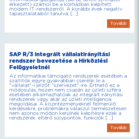
érkezett) számol be a kórházban kiépített
modern IT-rendszerről. A korábbi évek negatív
tapasztalataiból tanulva, […]
Tovább
SAP R/3 integrált vállalatirányítási
rendszer bevezetése a Hírközlési
Felügyeletnél
Az informatikai támogató rendszerek esetében a
szállítók egyre gyakrabban cserélik le a
"vállalat"-i jelzőt "szervezet"-ire. Érthető ez a
módosulás, hiszen nem csupán az üzleti szféra
esetében alkalmazhatóak az integrált irányítási
rendszerek vagy akár az üzleti intelligencia
megoldásai. A közintézményeknél felmerülő
kérdésekre, problémákra válaszul természetesen
nem azonos módon kerülnek kiépítésre ezek a
rendszerek, eltérő súlypontok, funkciók […]
Tovább