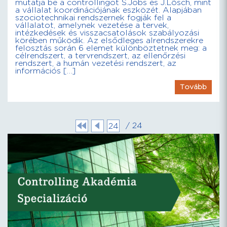
mutatja be a controllingot S.Jobs és J.Lösch, mint
a vállalat koordinációjának eszközét. Alapjában
szociotechnikai rendszernek fogják fel a
vállalatot, amelynek vezetése a tervek,
intézkedések és visszacsatolások szabályozási
körében működik. Az elsődleges alrendszerekre
felosztás során 6 elemet különböztetnek meg: a
célrendszert, a tervrendszert, az ellenőrzési
rendszert, a humán vezetési rendszert, az
információs […]
Tovább
/ 24
24