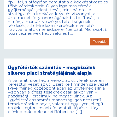
épül fel, s átfogóan bemutatja a kockázatkezelés
főbb kérdésköreit. Olyan izgalmas témák
gyűjteményét jelenti tehát, mint például a
stratégia és a kockázatkezelés viszonyát, az
üzletmenet folytonosságának biztosítását, a
hírnév, a márkák veszélyeztetettségének
kérdését, stb. Mindezen kérdésekre vezető
nagyvállalatok menedzserei (például: Microsoft),
közintézmények képviselő és […]
Tovább
Ügyfélérték számítás – megbízóink
sikeres piaci stratégiájának alapja
A vállalati sikerhez a vevők, az ügyfelek sikerén
keresztül vezet az út. Ezért kell minden szervezet
figyelmének középpontjában az ügyfélnek állnia.
Azonban erőfeszítéseknek csak akkor van –
gazdasági – értelmük, ha megtérülnek. Az
ügyfélérték számítás manapság igen népszerű
témakörének alapjait, valamint egy ilyen jellegű
projekt legfontosabb feladatait, lépéseit tárja
elénk a cikk. Velenczei Róbert az […]