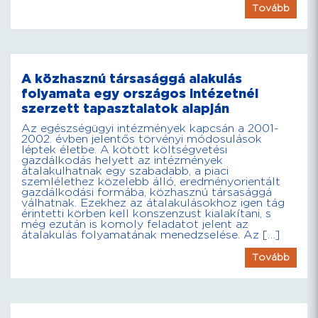
Tovább
A közhasznú társasággá alakulás
folyamata egy országos intézetnél
szerzett tapasztalatok alapján
Az egészségügyi intézmények kapcsán a 2001-
2002. évben jelentős törvényi módosulások
léptek életbe. A kötött költségvetési
gazdálkodás helyett az intézmények
átalakulhatnak egy szabadabb, a piaci
szemlélethez közelebb álló, eredményorientált
gazdálkodási formába, közhasznú társasággá
válhatnak. Ezekhez az átalakulásokhoz igen tág
érintetti körben kell konszenzust kialakítani, s
még ezután is komoly feladatot jelent az
átalakulás folyamatának menedzselése. Az […]
Tovább