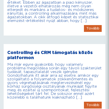
értéket. Ebben az ágazatban a piaci kényszer,
illetve a vezetői elhatározás még nem olyan
elterjedt és markáns a tudatos- és módszeres
irányítás, a controlling alkalmazására, mint más
ágazatokban. A cikk átfogó képet és statisztikai
elemzést-értékelést nyújt abban, hogy […]
Tovább
Controlling és CRM támogatás közös
platformon
Ma már egyre gyakoribb, hogy valamely
probléma megoldása során egy távoli szakterület
tudását, tapasztalatát veszik igénybe.
Gondolhatunk itt akár arra az esetre, amikor egy
szolgáltató a folyamatok zökkenőmentes és
gyors végrehajtásának megtervezésénél egy
kórház sürgősségi osztályának munkáját figylte
meg, és ezáltal új szempontokat, fejlesztési
lehetőségeket tárt fel. De sokszor ennél azért
közelebb is találhatunk kiaknázható […]
Tovább