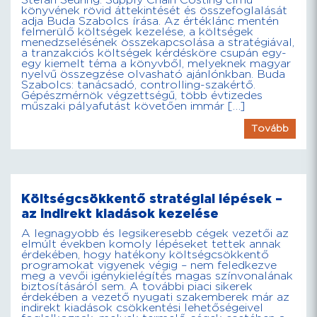
Stefan Seuring: Supply Chain Costing című
könyvének rövid áttekintését és összefoglalását
adja Buda Szabolcs írása. Az értéklánc mentén
felmerülő költségek kezelése, a költségek
menedzselésének összekapcsolása a stratégiával,
a tranzakciós költségek kérdésköre csupán egy-
egy kiemelt téma a könyvből, melyeknek magyar
nyelvű összegzése olvasható ajánlónkban. Buda
Szabolcs: tanácsadó, controlling-szakértő.
Gépészmérnök végzettségű, több évtizedes
műszaki pályafutást követően immár […]
Tovább
Költségcsökkentő stratégiai lépések –
az indirekt kiadások kezelése
A legnagyobb és legsikeresebb cégek vezetői az
elmúlt években komoly lépéseket tettek annak
érdekében, hogy hatékony költségcsökkentő
programokat vigyenek végig – nem feledkezve
meg a vevői igénykielégítés magas színvonalának
biztosításáról sem. A további piaci sikerek
érdekében a vezető nyugati szakemberek már az
indirekt kiadások csökkentési lehetőségeivel