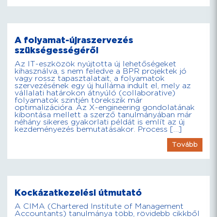
A folyamat-újraszervezés
szükségességéről
Az IT-eszközök nyújtotta új lehetőségeket
kihasználva, s nem feledve a BPR projektek jó
vagy rossz tapasztalatait, a folyamatok
szervezésének egy új hulláma indult el, mely az
vállalati határokon átnyúló (collaborative)
folyamatok szintjén törekszik már
optimalizációra. Az X-engineering gondolatának
kibontása mellett a szerző tanulmányában már
néhány sikeres gyakorlati példát is említ az új
kezdeményezés bemutatásakor. Process […]
Tovább
Kockázatkezelési útmutató
A CIMA (Chartered Institute of Management
Accountants) tanulmánya több, rövidebb cikkből