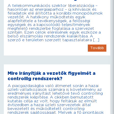
A telekommunikációs szektor liberalizációja –
hasonlóan az energiaiparhoz – új kihívások és
feladatok elé állította a korábbi monopóliumok
vezetőit. A hatékony működtetés egyik
alapfeltétele a tevékenységek, a felősségi
egységek és a kapcsolódó teljesítmények
megfelelő rendszerbe foglalása a szervezet
szintjén. Ezen célok elérésének egyik eszköze a
belső elszámolási rendszerek kialakítása. A
szerző e területen szerzett tapasztalataira […]
Tovább
Mire irányítják a vezetők figyelmét a
controllig rendszerek?
A piacgazdaságba való átmenet során a hazai
üzleti vállalkozások számára is követelmény az
eredményes irányítást lehetővé tevő controlling
rendszerek kiépítése. A cikkben bemutatott
kutatás célja az volt, hogy feltárjuk az elmúlt
évtizedben a hazai üzleti szervezetek által
bevezetett és működtetett controlling
rendszerek sajátosságait. Melyek a fő prioritások