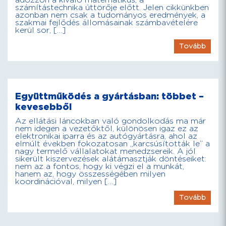
adózzon a kiváló matematikus, a
számítástechnika úttörője előtt. Jelen cikkünkben
azonban nem csak a tudományos eredmények, a
szakmai fejlődés állomásainak számbavételére
kerül sor, […]
Tovább
Együttműködés a gyártásban: többet –
kevesebből
Az ellátási láncokban való gondolkodás ma már
nem idegen a vezetőktől, különösen igaz ez az
elektronikai iparra és az autógyártásra, ahol az
elmúlt években fokozatosan „karcsúsították le” a
nagy termelő vállalatokat menedzsereik. A jól
sikerült kiszervezések alátámasztják döntéseiket:
nem az a fontos, hogy ki végzi el a munkát,
hanem az, hogy összességében milyen
koordinációval, milyen […]
Tovább