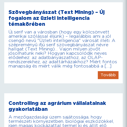
Szövegbányászat (Text Mining) – Új
fogalom az üzleti intelligencia
témakörében
Új serif van a városban (hogy egy kölcsönvett
amerikai szólással éljünk) – legalábbis ami a jól
csengő nevű "Üzleti intelligencia" városát illeti. A
szépreményű ifjú serif szövegbányászat névre
hallgat (Text Mining)… Vajon milyen jövőt
jósolhatunk neki? Hogyan kapcsolódik neves
elődeihez: az adatbányászathoz, az OLAP-
rendszerekhez, az adattárházakhoz? Miért fontos
manapság és miért válik még fontosabbá a […]
Tovább
Controlling az agrárium vállalatainak
gyakorlatában
A mezőgazdasági üzem sajátossága, hogy
természeti környezetben, biológiai eszközökkel,
igen magas kockázattal termel ki és állít elő