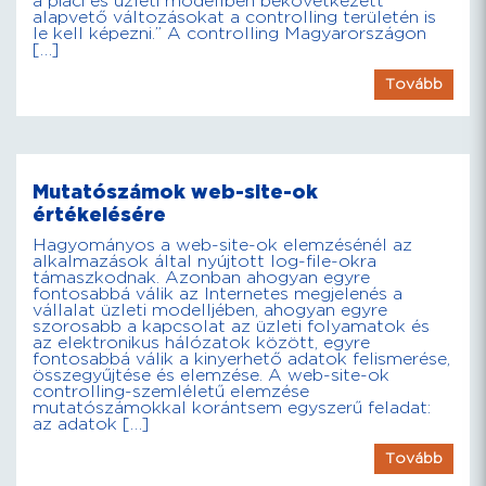
a piaci és üzleti modellben bekövetkezett
alapvető változásokat a controlling területén is
le kell képezni.” A controlling Magyarországon
[…]
Tovább
Mutatószámok web-site-ok
értékelésére
Hagyományos a web-site-ok elemzésénél az
alkalmazások által nyújtott log-file-okra
támaszkodnak. Azonban ahogyan egyre
fontosabbá válik az Internetes megjelenés a
vállalat üzleti modelljében, ahogyan egyre
szorosabb a kapcsolat az üzleti folyamatok és
az elektronikus hálózatok között, egyre
fontosabbá válik a kinyerhető adatok felismerése,
összegyűjtése és elemzése. A web-site-ok
controlling-szemléletű elemzése
mutatószámokkal korántsem egyszerű feladat:
az adatok […]
Tovább