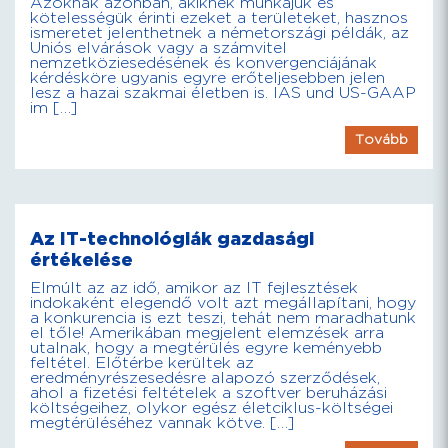
Azoknak azonban, akiknek munkájuk és
kötelességük érinti ezeket a területeket, hasznos
ismeretet jelenthetnek a németországi példák, az
Uniós elvárások vagy a számvitel
nemzetköziesedésének és konvergenciájának
kérdésköre ugyanis egyre erőteljesebben jelen
lesz a hazai szakmai életben is. IAS und US-GAAP
im […]
Tovább
Az IT-technológiák gazdasági
értékelése
Elmúlt az az idő, amikor az IT fejlesztések
indokaként elegendő volt azt megállapítani, hogy
a konkurencia is ezt teszi, tehát nem maradhatunk
el tőle! Amerikában megjelent elemzések arra
utalnak, hogy a megtérülés egyre keményebb
feltétel. Előtérbe kerültek az
eredményrészesedésre alapozó szerződések,
ahol a fizetési feltételek a szoftver beruházási
költségeihez, olykor egész életciklus-költségei
megtérüléséhez vannak kötve. […]