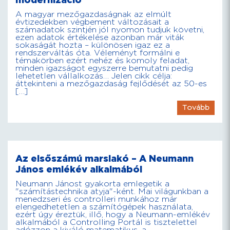
modernizáció
A magyar mezőgazdaságnak az elmúlt
évtizedekben végbement változásait a
számadatok szintjén jól nyomon tudjuk követni,
ezen adatok értékelése azonban már viták
sokaságát hozta – különösen igaz ez a
rendszerváltás óta. Véleményt formálni e
témakörben ezért nehéz és komoly feladat,
minden igazságot egyszerre bemutatni pedig
lehetetlen vállalkozás… Jelen cikk célja:
áttekinteni a mezőgazdaság fejlődését az 50-es
[…]
Tovább
Az elsőszámú marslakó – A Neumann
János emlékév alkalmából
Neumann Jánost gyakorta emlegetik a
"számítástechnika atyja"-ként. Mai világunkban a
menedzseri és controlleri munkához már
elengedhetetlen a számítógépek használata,
ezért úgy éreztük, illő, hogy a Neumann-emlékév
alkalmából a Controlling Portál is tisztelettel