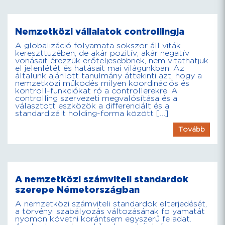
Nemzetközi vállalatok controllingja
A globalizáció folyamata sokszor áll viták
kereszttüzében, de akár pozitív, akár negatív
vonásait érezzük erőteljesebbnek, nem vitathatjuk
el jelenlétét és hatásait mai világunkban. Az
általunk ajánlott tanulmány áttekinti azt, hogy a
nemzetközi működés milyen koordinációs és
kontroll-funkciókat ró a controllerekre. A
controlling szervezeti megvalósítása és a
választott eszközök a differenciált és a
standardizált holding-forma között […]
Tovább
A nemzetközi számviteli standardok
szerepe Németországban
A nemzetközi számviteli standardok elterjedését,
a törvényi szabályozás változásának folyamatát
nyomon követni korántsem egyszerű feladat.