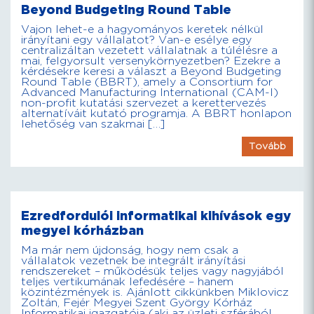
Beyond Budgeting Round Table
Vajon lehet-e a hagyományos keretek nélkül
irányítani egy vállalatot? Van-e esélye egy
centralizáltan vezetett vállalatnak a túlélésre a
mai, felgyorsult versenykörnyezetben? Ezekre a
kérdésekre keresi a választ a Beyond Budgeting
Round Table (BBRT), amely a Consortium for
Advanced Manufacturing International (CAM-I)
non-profit kutatási szervezet a kerettervezés
alternatíváit kutató programja. A BBRT honlapon
lehetőség van szakmai […]
Tovább
Ezredfordulói informatikai kihívások egy
megyei kórházban
Ma már nem újdonság, hogy nem csak a
vállalatok vezetnek be integrált irányítási
rendszereket – működésük teljes vagy nagyjából
teljes vertikumának lefedésére – hanem
közintézmények is. Ajánlott cikkünkben Miklovicz
Zoltán, Fejér Megyei Szent György Kórház
Informatikai igazgatója (aki az üzleti szférából