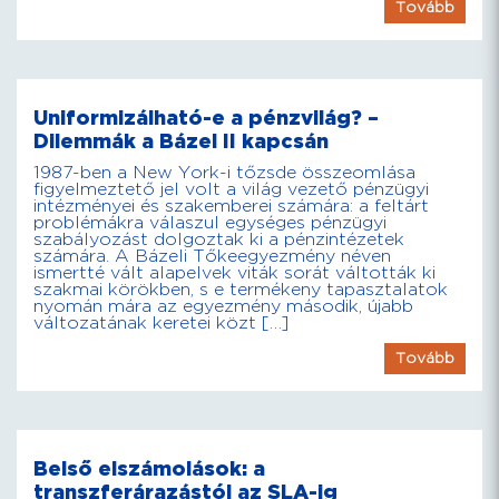
Tovább
Uniformizálható-e a pénzvilág? –
Dilemmák a Bázel II kapcsán
1987-ben a New York-i tőzsde összeomlása
figyelmeztető jel volt a világ vezető pénzügyi
intézményei és szakemberei számára: a feltárt
problémákra válaszul egységes pénzügyi
szabályozást dolgoztak ki a pénzintézetek
számára. A Bázeli Tőkeegyezmény néven
ismertté vált alapelvek viták sorát váltották ki
szakmai körökben, s e termékeny tapasztalatok
nyomán mára az egyezmény második, újabb
változatának keretei közt […]
Tovább
Belső elszámolások: a
transzferárazástól az SLA-ig