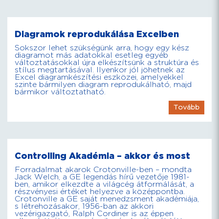
Diagramok reprodukálása Excelben
Sokszor lehet szükségünk arra, hogy egy kész
diagramot más adatokkal esetleg egyéb
változtatásokkal újra elkészítsünk a struktúra és
stílus megtartásával. Ilyenkor jól jöhetnek az
Excel diagramkészítési eszközei, amelyekkel
szinte bármilyen diagram reprodukálható, majd
bármikor változtatható.
Tovább
Controlling Akadémia – akkor és most
Forradalmat akarok Crotonville-ben – mondta
Jack Welch, a GE legendás hírű vezetője 1981-
ben, amikor elkezdte a világcég átformálását, a
részvényesi értéket helyezve a középpontba.
Crotonville a GE saját menedzsment akadémiája,
s létrehozásakor, 1956-ban az akkori
vezérigazgató, Ralph Cordiner is az éppen