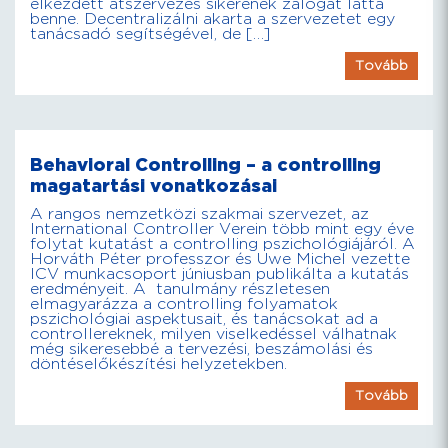
elkezdett átszervezés sikerének zálogát látta
benne. Decentralizálni akarta a szervezetet egy
tanácsadó segítségével, de […]
Tovább
Behavioral Controlling – a controlling
magatartási vonatkozásai
A rangos nemzetközi szakmai szervezet, az
International Controller Verein több mint egy éve
folytat kutatást a controlling pszichológiájáról. A
Horváth Péter professzor és Uwe Michel vezette
ICV munkacsoport júniusban publikálta a kutatás
eredményeit. A tanulmány részletesen
elmagyarázza a controlling folyamatok
pszichológiai aspektusait, és tanácsokat ad a
controllereknek, milyen viselkedéssel válhatnak
még sikeresebbé a tervezési, beszámolási és
döntéselőkészítési helyzetekben.
Tovább