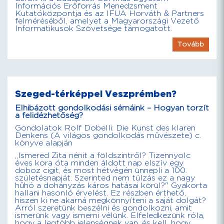
Információs Erőforrás Menedzsment
Kutatóközpontja és az IFUA Horváth & Partners
felméréséből, amelyet a Magyarországi Vezető
Informatikusok Szövetsége támogatott.
Tovább
Szeged-térképpel Veszprémben?
Elhibázott gondolkodási sémáink – Hogyan torzít
a felidézhetőség?
Gondolatok Rolf Dobelli: Die Kunst des klaren
Denkens (A világos gondolkodás művészete) c.
könyve alapján
„Ismered Zita nénit a földszintről? Tizennyolc
éves kora óta minden áldott nap elszív egy
doboz cigit, és most hétvégén ünnepli a 100.
születésnapját. Szerinted nem túlzás ez a nagy
hűhó a dohányzás káros hatásai körül?" Gyakorta
hallani hasonló érvelést. Ez részben érthető,
hiszen ki ne akarná megkönnyíteni a saját dolgát?
Arról szeretünk beszélni és gondolkozni, amit
ismerünk vagy ismerni vélünk. Elfeledkezünk róla,
hogy a legtöbb jelenségnek van, és kell, hogy