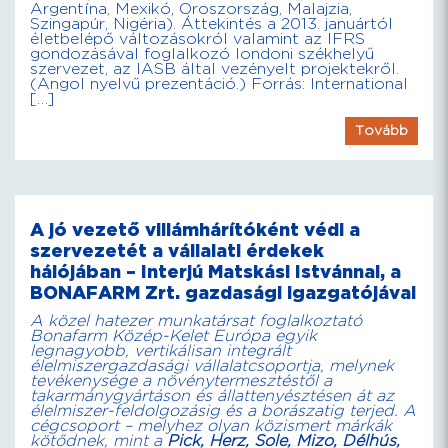
Argentína, Mexikó, Oroszország, Malajzia,
Szingapúr, Nigéria). Áttekintés a 2013. januártól
életbelépő változásokról valamint az IFRS
gondozásával foglalkozó londoni székhelyű
szervezet, az IASB által vezényelt projektekről.
(Angol nyelvű prezentáció.) Forrás: International
[…]
Tovább
A jó vezető villámhárítóként védi a
szervezetét a vállalati érdekek
hálójában – Interjú Matskási Istvánnal, a
BONAFARM Zrt. gazdasági igazgatójával
A közel hatezer munkatársat foglalkoztató
Bonafarm Közép-Kelet Európa egyik
legnagyobb, vertikálisan integrált
élelmiszergazdasági vállalatcsoportja, melynek
tevékenysége a növénytermesztéstől a
takarmánygyártáson és állattenyésztésen át az
élelmiszer-feldolgozásig és a borászatig terjed. A
cégcsoport – melyhez olyan közismert márkák
kötődnek, mint a
Pick, Herz, Sole, Mizo, Délhús,