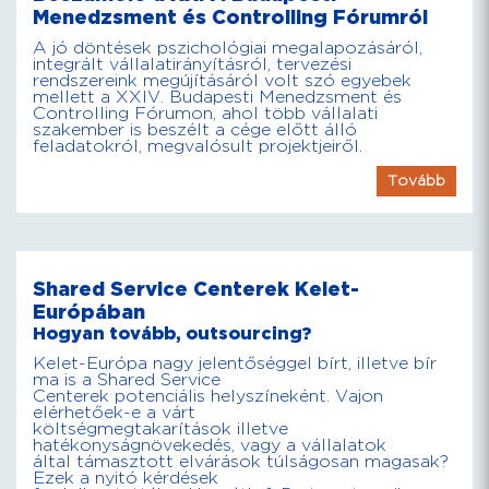
Menedzsment és Controlling Fórumról
A jó döntések pszichológiai megalapozásáról,
integrált vállalatirányításról, tervezési
rendszereink megújításáról volt szó egyebek
mellett a XXIV. Budapesti Menedzsment és
Controlling Fórumon, ahol több vállalati
szakember is beszélt a cége előtt álló
feladatokról, megvalósult projektjeiről.
Tovább
Shared Service Centerek Kelet-
Európában
Hogyan tovább, outsourcing?
Kelet-Európa nagy jelentőséggel bírt, illetve bír
ma is a Shared Service
Centerek potenciális helyszíneként. Vajon
elérhetőek-e a várt
költségmegtakarítások illetve
hatékonyságnövekedés, vagy a vállalatok
által támasztott elvárások túlságosan magasak?
Ezek a nyitó kérdések