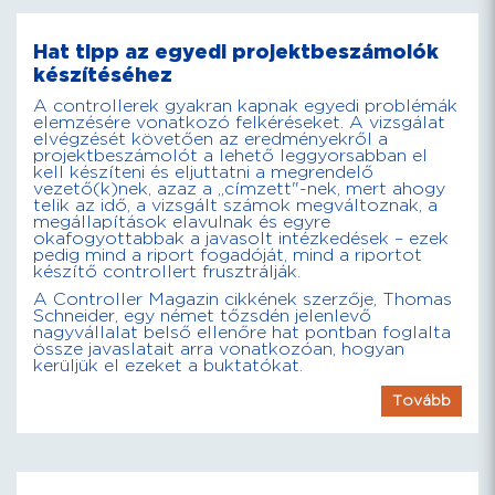
Hat tipp az egyedi projektbeszámolók
készítéséhez
A controllerek gyakran kapnak egyedi problémák
elemzésére vonatkozó felkéréseket. A vizsgálat
elvégzését követően az eredményekről a
projektbeszámolót a lehető leggyorsabban el
kell készíteni és eljuttatni a megrendelő
vezető(k)nek, azaz a „címzett"-nek, mert ahogy
telik az idő, a vizsgált számok megváltoznak, a
megállapítások elavulnak és egyre
okafogyottabbak a javasolt intézkedések – ezek
pedig mind a riport fogadóját, mind a riportot
készítő controllert frusztrálják.
A Controller Magazin cikkének szerzője, Thomas
Schneider, egy német tőzsdén jelenlevő
nagyvállalat belső ellenőre hat pontban foglalta
össze javaslatait arra vonatkozóan, hogyan
kerüljük el ezeket a buktatókat.
Tovább