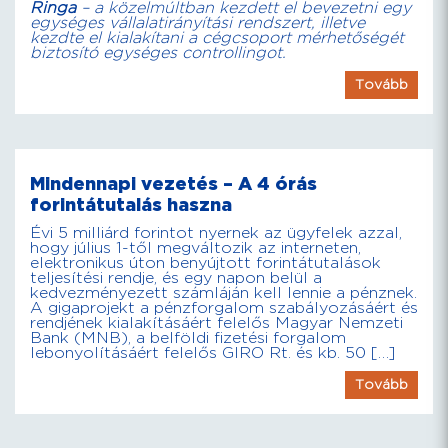
Ringa
– a közelmúltban kezdett el bevezetni egy
egységes vállalatirányítási rendszert, illetve
kezdte el kialakítani a cégcsoport mérhetőségét
biztosító egységes controllingot.
Tovább
Mindennapi vezetés – A 4 órás
forintátutalás haszna
Évi 5 milliárd forintot nyernek az ügyfelek azzal,
hogy július 1-től megváltozik az interneten,
elektronikus úton benyújtott forintátutalások
teljesítési rendje, és egy napon belül a
kedvezményezett számláján kell lennie a pénznek.
A gigaprojekt a pénzforgalom szabályozásáért és
rendjének kialakításáért felelős Magyar Nemzeti
Bank (MNB), a belföldi fizetési forgalom
lebonyolításáért felelős GIRO Rt. és kb. 50 […]
Tovább