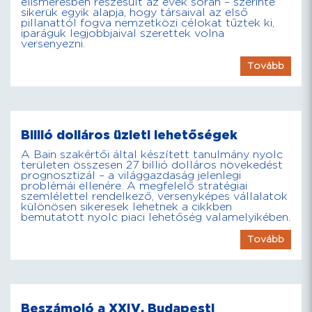
elismerésben részesült az évek során – szerinte
sikerük egyik alapja, hogy társaival az első
pillanattól fogva nemzetközi célokat tűztek ki,
iparáguk legjobbjaival szerettek volna
versenyezni.
Tovább
Billió dolláros üzleti lehetőségek
A Bain szakértői által készített tanulmány nyolc
területen összesen 27 billió dolláros növekedést
prognosztizál – a világgazdaság jelenlegi
problémái ellenére. A megfelelő stratégiai
szemlélettel rendelkező, versenyképes vállalatok
különösen sikeresek lehetnek a cikkben
bemutatott nyolc piaci lehetőség valamelyikében.
Tovább
Beszámoló a XXIV. Budapesti