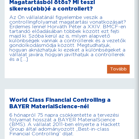
Magatartásból ötös? Mi teszi
sikeres(ebb)é a controllert?
Az Ön vállalatánál figyelembe veszik a
controllingfolyamat magatartási vonatkozásait?
Érdemes lenne! Horváth Péter a XXIV. BMCF-en
tartandó előadásában többek között ezt fejti
majd ki. Szóba kerül az is, milyen alapvető
különbségek vannak a controllerek és a vezetők
gondolkodásmódja között. Megtudhatjuk,
hogyan aknázhatjuk ki ezeket a különbségeket a
vállalat javára, hogyan javíthatjuk a controllerek
és a […]
Tovább
World Class Financial Controlling a
BAYER MaterialScience-nél
6 hónapról 75 napra csökkentette a tervezési
folyamat hosszát a BAYER MaterialScience
(BMS). A vállalat 2011-ben elnyerte a Hackett
Group által adományozott „Best-in-class
Financial Controlling” díjat.