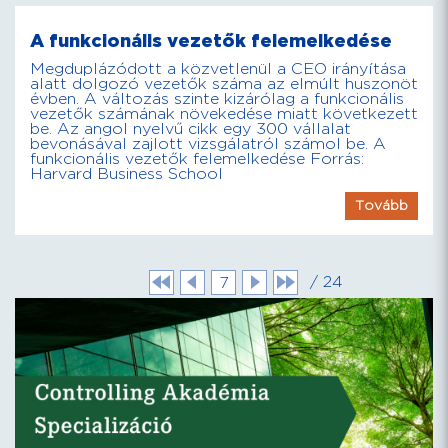
A funkcionális vezetők felemelkedése
Megduplázódott a közvetlenül a CEO irányítása
alatt dolgozó vezetők száma az elmúlt huszonöt
évben. A változás szinte kizárólag a funkcionális
vezetők számának növekedése miatt következett
be. Az angol nyelvű cikk egy 300 vállalat
bevonásával zajlott vizsgálatról számol be. A
funkcionális vezetők felemelkedése Forrás:
Harvard Business School
Tovább
/ 24
7