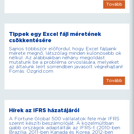
Tovább
Tippek egy Excel fájl méretének
csökkentésére
Sajnos többször előfordul, hogy Excel fájljaink
mérete megnő, látszólag minden különösebb ok
nélkül. Az alábbiakban néhány megoldást
mutatunk be a probléma orvoslására, melyeket
az általunk leírt sorrendben javasolt végrehajtani!
Forrás: Ozgrid.com
Tovább
Hírek az IFRS házatájáról
A Fortune Global 500 vállalatok fele már IFRS
szerint készíti beszámolóját. A közelmúltban
újabb országok adaptálták az IFRS-t (2010-ben
Brazília, 2011-ben Kanada és Korea, 2012-ben