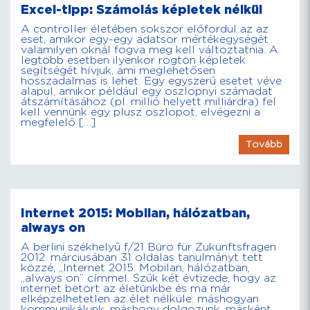
Excel-tipp: Számolás képletek nélkül
A controller életében sokszor előfordul az az
eset, amikor egy-egy adatsor mértékegységét
valamilyen oknál fogva meg kell változtatnia. A
legtöbb esetben ilyenkor rögtön képletek
segítségét hívjuk, ami meglehetősen
hosszadalmas is lehet. Egy egyszerű esetet véve
alapul, amikor például egy oszlopnyi számadat
átszámításához (pl. millió helyett milliárdra) fel
kell vennünk egy plusz oszlopot, elvégezni a
megfelelő […]
Tovább
Internet 2015: Mobilan, hálózatban,
always on
A berlini székhelyű f/21 Büro für Zukunftsfragen
2012. márciusában 31 oldalas tanulmányt tett
közzé, „Internet 2015: Mobilan, hálózatban,
„always on” címmel. Szűk két évtizede, hogy az
internet betört az életünkbe és ma már
elképzelhetetlen az élet nélküle: máshogyan
kommunikálunk, máshogy dolgozunk, másként