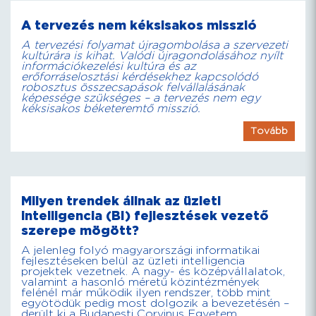
A tervezés nem kéksisakos misszió
A tervezési folyamat újragombolása a szervezeti
kultúrára is kihat. Valódi újragondolásához nyílt
információkezelési kultúra és az
erőforráselosztási kérdésekhez kapcsolódó
robosztus összecsapások felvállalásának
képessége szükséges – a tervezés nem egy
kéksisakos béketeremtő misszió.
Tovább
Milyen trendek állnak az üzleti
intelligencia (BI) fejlesztések vezető
szerepe mögött?
A jelenleg folyó magyarországi informatikai
fejlesztéseken belül az üzleti intelligencia
projektek vezetnek. A nagy- és középvállalatok,
valamint a hasonló méretű közintézmények
felénél már működik ilyen rendszer, több mint
egyötödük pedig most dolgozik a bevezetésén –
derült ki a Budapesti Corvinus Egyetem