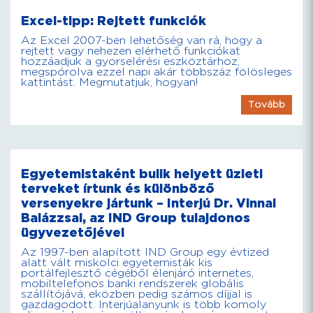
Excel-tipp: Rejtett funkciók
Az Excel 2007-ben lehetőség van rá, hogy a
rejtett vagy nehezen elérhető funkciókat
hozzáadjuk a gyorselérési eszköztárhoz,
megspórolva ezzel napi akár többszáz fölösleges
kattintást. Megmutatjuk, hogyan!
Tovább
Egyetemistaként bulik helyett üzleti
terveket írtunk és különböző
versenyekre jártunk – Interjú Dr. Vinnai
Balázzsal, az IND Group tulajdonos
ügyvezetőjével
Az 1997-ben alapított IND Group egy évtized
alatt vált miskolci egyetemisták kis
portálfejlesztő cégéből élenjáró internetes,
mobiltelefonos banki rendszerek globális
szállítójává, eközben pedig számos díjjal is
gazdagodott. Interjúalanyunk is több komoly