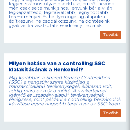
legyen számos olyan aspektusa, amiről nekünk
még csak sejtelmünk sincs, legyünk bár a világ
legképzettebb, legműveltebb, legnyitottabb
teremtményei. És ha ilyen ingatag alapokra
építkezünk, ne csodálkozzunk, ha döntéseink
gyakran katasztrofális eredményt hoznak.
Tovább
Milyen hatása van a controlling SSC
kialakításának a Henkelnél?
Míg korábban a Shared Service Centerekben
(SSC) a hangsúly szinte kizárólag a
tranzakcióalapú tevékenységek ellátásán volt,
addig mára ez már a múlté. A szakértelmet
igénylő és „szabály-alapú" tevékenységek
elvégzése, mint például a controlling beszámolók
készítése egyre nagyobb teret nyer az SSC-kben.
Tovább