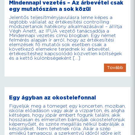
Mindennapi vezetés – Az árbevétel csak
egy mutatószám a sok közül
Jelentős teljesítményjavulásra lenne képes a
legtöbb vállalat az értékesítési controlling
módszertanok hatékony alkalmazásával – állítja
Végh Anett, az IFUA vezető tanácsadója a
Mindennapi vezetés című blogban. Egy német
felmérés alapján ír arról, hogy az értékesítési
elemzések fő mutatói sok esetben csak a
következő elemekre terjednek ki: árbevétel,
értékesítéshez kapcsolódó közvetlen költségek
és a kettő különbségeként […]
Tovább
Egy ágyban az okostelefonnal
Figyeljük meg a tömeget egy koncerten, moziban,
iskolai előadáson vagy akár a vízparton, és aligha
kétséges, hogy jópár embert fogunk találni, akik
hosszasan és elmerülten bámulják okostelefonjuk
képernyőjét, és szinte megállás nélkül babrálják a
készüléket. Nem tehetnek róla. Akár a szép
emlékű tamagocsi, a szerkentyű időről időre jelt