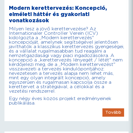
Modern kerettervezés: Koncepció,
elméleti háttér és gyakorlati
vonatkozások
Milyen lesz a jövő kerettervezése? Az
Internationaler Controller Verein (ICV)
kidolgozta a „Modern kerettervezés"
koncepcióját, amelynek segítségével jelentősen
javíthatók a klasszikus kerettervezés gyengeségei,
és a vállalat rugalmasabban tud reagálni a
nemzetgazdasági vagy piaci ingadozásokra. A
koncepció a „kerettervezés lényegét / létét" nem
kérdőjelezi meg, de a „Modern kerettervezést"
visszavezeti a tervezés kiindulópontjához:
nevezetesen a tervezés alapja nem lehet más,
mint egy olyan integrált koncepció, amely
egyszerűen és rugalmasan kapcsolja össze a
kerettervet a stratégiával, a célokkal és a
vezetési rendszerrel.
Egy négy éves közös projekt eredményeinek
publikálása.
Tovább