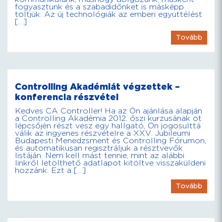
fogyasztunk és a szabadidőnket is másképp
töltjük. Az új technológiák az emberi együttélést
[…]
Tovább
Controlling Akadémiát végzettek –
konferencia részvétel
Kedves CA Controller! Ha az Ön ajánlása alapján
a Controlling Akadémia 2012. őszi kurzusának öt
lépcsőjén részt vesz egy hallgató, Ön jogosulttá
válik az ingyenes részvételre a XXV. Jubileumi
Budapesti Menedzsment és Controlling Fórumon,
és automatikusan regisztráljuk a résztvevők
listáján. Nem kell mást tennie, mint az alábbi
linkről letölthető adatlapot kitöltve visszaküldeni
hozzánk. Ezt a […]
Tovább