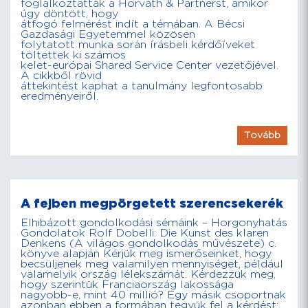
foglalkoztatták a Horváth & Partnerst, amikor
úgy döntött, hogy
átfogó felmérést indít a témában. A Bécsi
Gazdasági Egyetemmel közösen
folytatott munka során írásbeli kérdőíveket
töltettek ki számos
kelet-európai Shared Service Center vezetőjével.
A cikkből rövid
áttekintést kaphat a tanulmány legfontosabb
eredményeiről.
Tovább
A fejben megpörgetett szerencsekerék
Elhibázott gondolkodási sémáink – Horgonyhatás
Gondolatok Rolf Dobelli: Die Kunst des klaren
Denkens (A világos gondolkodás művészete) c.
könyve alapján Kérjük meg ismerőseinket, hogy
becsüljenek meg valamilyen mennyiséget, például
valamelyik ország lélekszámát. Kérdezzük meg,
hogy szerintük Franciaország lakossága
nagyobb-e, mint 40 millió? Egy másik csoportnak
azonban ebben a formában tegyük fel a kérdést: