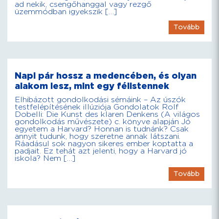
ad nekik, csengőhanggal vagy rezgő
üzemmódban igyekszik […]
Tovább
Napi pár hossz a medencében, és olyan
alakom lesz, mint egy félistennek
Elhibázott gondolkodási sémáink – Az úszók
testfelépítésének illúziója Gondolatok Rolf
Dobelli: Die Kunst des klaren Denkens (A világos
gondolkodás művészete) c. könyve alapján Jó
egyetem a Harvard? Honnan is tudnánk? Csak
annyit tudunk, hogy szeretne annak látszani.
Ráadásul sok nagyon sikeres ember koptatta a
padjait. Ez tehát azt jelenti, hogy a Harvard jó
iskola? Nem […]
Tovább