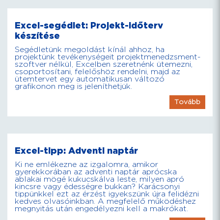
Excel-segédlet: Projekt-időterv
készítése
Segédletünk megoldást kínál ahhoz, ha
projektünk tevékenységeit projektmenedzsment-
szoftver nélkül, Excelben szeretnénk ütemezni,
csoportosítani, felelőshöz rendelni, majd az
ütemtervet egy automatikusan változó
grafikonon meg is jeleníthetjük.
Tovább
Excel-tipp: Adventi naptár
Ki ne emlékezne az izgalomra, amikor
gyerekkorában az adventi naptár aprócska
ablakai mögé kukucskálva leste, milyen apró
kincsre vagy édességre bukkan? Karácsonyi
tippünkkel ezt az érzést igyekszünk újra felidézni
kedves olvasóinkban. A megfelelő működéshez
megnyitás után engedélyezni kell a makrókat.