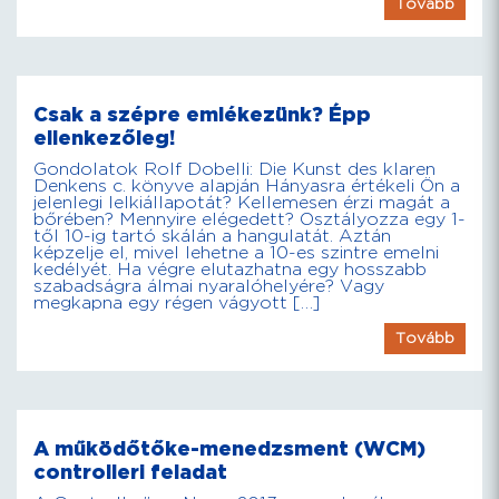
Tovább
Csak a szépre emlékezünk? Épp
ellenkezőleg!
Gondolatok Rolf Dobelli: Die Kunst des klaren
Denkens c. könyve alapján Hányasra értékeli Ön a
jelenlegi lelkiállapotát? Kellemesen érzi magát a
bőrében? Mennyire elégedett? Osztályozza egy 1-
től 10-ig tartó skálán a hangulatát. Aztán
képzelje el, mivel lehetne a 10-es szintre emelni
kedélyét. Ha végre elutazhatna egy hosszabb
szabadságra álmai nyaralóhelyére? Vagy
megkapna egy régen vágyott […]
Tovább
A működőtőke-menedzsment (WCM)
controlleri feladat