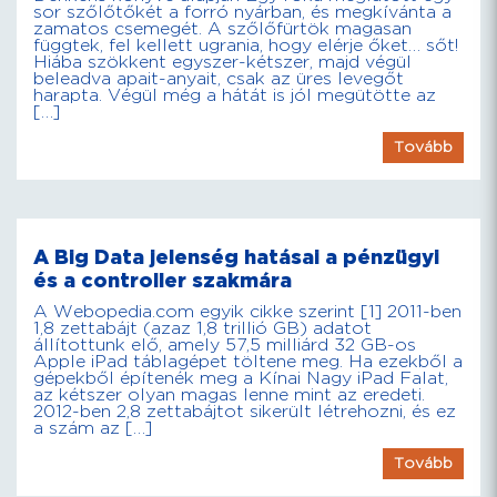
sor szőlőtőkét a forró nyárban, és megkívánta a
zamatos csemegét. A szőlőfürtök magasan
függtek, fel kellett ugrania, hogy elérje őket… sőt!
Hiába szökkent egyszer-kétszer, majd végül
beleadva apait-anyait, csak az üres levegőt
harapta. Végül még a hátát is jól megütötte az
[…]
Tovább
A Big Data jelenség hatásai a pénzügyi
és a controller szakmára
A Webopedia.com egyik cikke szerint [1] 2011-ben
1,8 zettabájt (azaz 1,8 trillió GB) adatot
állítottunk elő, amely 57,5 milliárd 32 GB-os
Apple iPad táblagépet töltene meg. Ha ezekből a
gépekből építenék meg a Kínai Nagy iPad Falat,
az kétszer olyan magas lenne mint az eredeti.
2012-ben 2,8 zettabájtot sikerült létrehozni, és ez
a szám az […]
Tovább