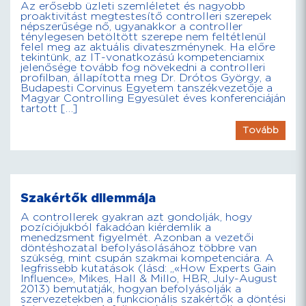
Az erősebb üzleti szemléletet és nagyobb
proaktivitást megtestesítő controlleri szerepek
népszerűsége nő, ugyanakkor a controller
ténylegesen betöltött szerepe nem feltétlenül
felel meg az aktuális divateszménynek. Ha előre
tekintünk, az IT-vonatkozású kompetenciamix
jelenősége tovább fog növekedni a controlleri
profilban, állapította meg Dr. Drótos György, a
Budapesti Corvinus Egyetem tanszékvezetője a
Magyar Controlling Egyesület éves konferenciáján
tartott […]
Tovább
Szakértők dilemmája
A controllerek gyakran azt gondolják, hogy
pozíciójukból fakadóan kiérdemlik a
menedzsment figyelmét. Azonban a vezetői
döntéshozatal befolyásolásához többre van
szükség, mint csupán szakmai kompetenciára. A
legfrissebb kutatások (lásd: „«How Experts Gain
Influence», Mikes, Hall & Millo, HBR, July-August
2013) bemutatják, hogyan befolyásolják a
szervezetekben a funkcionális szakértők a döntési