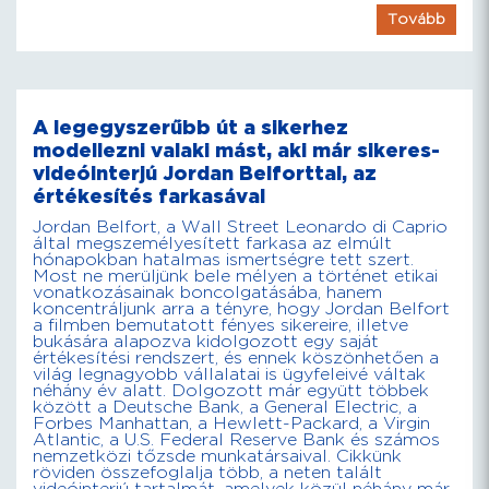
Tovább
A legegyszerűbb út a sikerhez
modellezni valaki mást, aki már sikeres-
videóinterjú Jordan Belforttal, az
értékesítés farkasával
Jordan Belfort, a Wall Street Leonardo di Caprio
által megszemélyesített farkasa az elmúlt
hónapokban hatalmas ismertségre tett szert.
Most ne merüljünk bele mélyen a történet etikai
vonatkozásainak boncolgatásába, hanem
koncentráljunk arra a tényre, hogy Jordan Belfort
a filmben bemutatott fényes sikereire, illetve
bukására alapozva kidolgozott egy saját
értékesítési rendszert, és ennek köszönhetően a
világ legnagyobb vállalatai is ügyfeleivé váltak
néhány év alatt. Dolgozott már együtt többek
között a Deutsche Bank, a General Electric, a
Forbes Manhattan, a Hewlett-Packard, a Virgin
Atlantic, a U.S. Federal Reserve Bank és számos
nemzetközi tőzsde munkatársaival. Cikkünk
röviden összefoglalja több, a neten talált