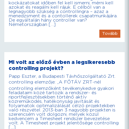
kockázatokat időben fel kell ismerni, mérni kell
azokat és reagálni kell rájuk. E célból van a
legnagyobb szükség a controllingra – azaz a
menedzsment és a contollerek csapatmunkájára.
De egyáltalán hány controller van?
Németországban […]
Tovább
Mi volt az előző évben a legsikeresebb
controlling projekt?
Papp Eszter, a Budapesti Távhőszolgáltató Zrt.
controlling elemzője: „A FŐTÁV ZRT-nél
controlling elemzőként tevékenykedve gyakori
feladataim közé tartozik a rendszer- és
riportfejlesztésekben történő aktív
közreműködés, hatékonyság javítását és
folyamatok optimalizálását célzó projektekben
való részvétel. 2013-ban 3 nagyobb projekten is
szerencsém volt dolgozni, melyek közül
kedvencem a Timesheet rendszer bevezetése
volt. A Timesheet projekt jelentősége controlling
[…]