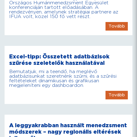
Országos Humánmenedzsment Egyesület
konferenciáján tartott előadásában. A
rendezvényen, amelynek stratégiai partnere az
IFUA volt, közel 150 fő vett részt.
Tovább
Excel-tipp: Összetett adatbázisok
szűrése szeletelők használatával
Bemutatjuk, mi a teendő, ha meglévő
adatbázisunkat szeretnénk szűrni, és a szűrési
feltételeket dinamikusan és grafikusan
megjeleníteni egy dashboardon.
Tovább
A leggyakrabban használt menedzsment
módszerek – nagy regionális eltérések