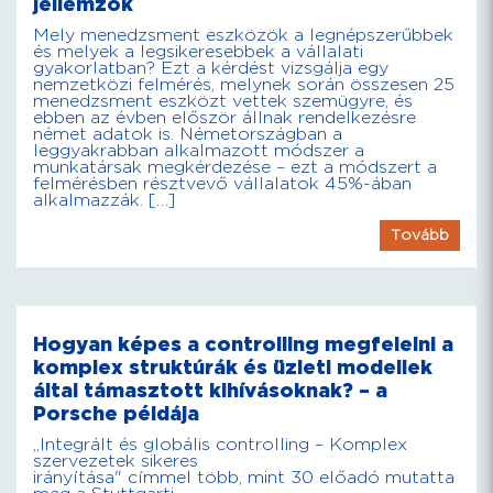
jellemzők
Mely menedzsment eszközök a legnépszerűbbek
és melyek a legsikeresebbek a vállalati
gyakorlatban? Ezt a kérdést vizsgálja egy
nemzetközi felmérés, melynek során összesen 25
menedzsment eszközt vettek szemügyre, és
ebben az évben először állnak rendelkezésre
német adatok is. Németországban a
leggyakrabban alkalmazott módszer a
munkatársak megkérdezése – ezt a módszert a
felmérésben résztvevő vállalatok 45%-ában
alkalmazzák. […]
Tovább
Hogyan képes a controlling megfelelni a
komplex struktúrák és üzleti modellek
által támasztott kihívásoknak? – a
Porsche példája
„Integrált és globális controlling – Komplex
szervezetek sikeres
irányítása" címmel több, mint 30 előadó mutatta