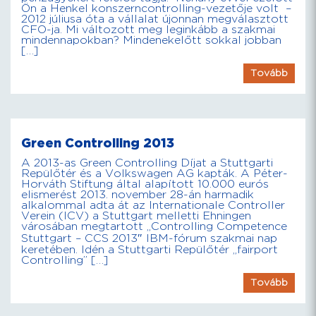
Ön a Henkel konszerncontrolling-vezetője volt –
2012 júliusa óta a vállalat újonnan megválasztott
CFO-ja. Mi változott meg leginkább a szakmai
mindennapokban? Mindenekelőtt sokkal jobban
[…]
Tovább
Green Controlling 2013
A 2013-as Green Controlling Díjat a Stuttgarti
Repülőtér és a Volkswagen AG kapták. A Péter-
Horváth Stiftung által alapított 10.000 eurós
elismerést 2013. november 28-án harmadik
alkalommal adta át az Internationale Controller
Verein (ICV) a Stuttgart melletti Ehningen
városában megtartott „Controlling Competence
Stuttgart – CCS 2013″ IBM-fórum szakmai nap
keretében. Idén a Stuttgarti Repülőtér „fairport
Controlling” […]
Tovább