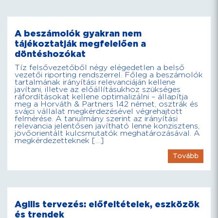
A beszámolók gyakran nem
tájékoztatják megfelelően a
döntéshozókat
Tíz felsővezetőből négy elégedetlen a belső
vezetői riporting rendszerrel. Főleg a beszámolók
tartalmának irányítási relevanciáján kellene
javítani, illetve az előállításukhoz szükséges
ráfordításokat kellene optimalizálni – állapítja
meg a Horváth & Partners 142 német, osztrák és
svájci vállalat megkérdezésével végrehajtott
felmérése. A tanulmány szerint az irányítási
relevancia jelentősen javítható lenne konzisztens,
jövőorientált kulcsmutatók meghatározásával. A
megkérdezetteknek […]
Tovább
Agilis tervezés: előfeltételek, eszközök
és trendek