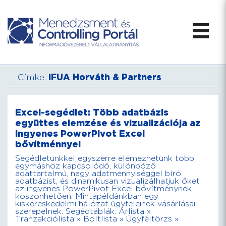
Címke:
IFUA Horváth & Partners
Excel-segédlet: Több adatbázis
együttes elemzése és vizualizációja az
ingyenes PowerPivot Excel
bővítménnyel
Segédletünkkel egyszerre elemezhetünk több,
egymáshoz kapcsolódó, különböző
adattartalmú, nagy adatmennyiséggel bíró
adatbázist, és dinamikusan vizualizálhatjuk őket
az ingyenes PowerPivot Excel bővítménynek
köszönhetően. Mintapéldánkban egy
kiskereskedelmi hálózat ügyfeleinek vásárlásai
szerepelnek. Segédtáblák: Árlista »
Tranzakciólista » Boltlista » Ügyféltörzs »