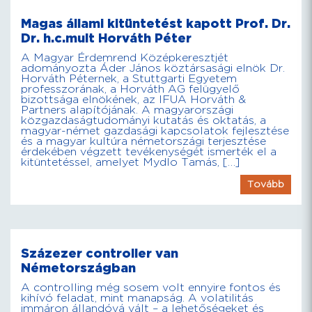
Magas állami kitüntetést kapott Prof. Dr.
Dr. h.c.mult Horváth Péter
A Magyar Érdemrend Középkeresztjét
adományozta Áder János köztársasági elnök Dr.
Horváth Péternek, a Stuttgarti Egyetem
professzorának, a Horváth AG felügyelő
bizottsága elnökének, az IFUA Horváth &
Partners alapítójának. A magyarországi
közgazdaságtudományi kutatás és oktatás, a
magyar-német gazdasági kapcsolatok fejlesztése
és a magyar kultúra németországi terjesztése
érdekében végzett tevékenységét ismerték el a
kitüntetéssel, amelyet Mydlo Tamás, […]
Tovább
Százezer controller van
Németországban
A controlling még sosem volt ennyire fontos és
kihívó feladat, mint manapság. A volatilitás
immáron állandóvá vált – a lehetőségeket és