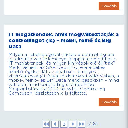
Tovább
IT megatrendek, amik megváltoztatják a
controllingot (is) – mobil, felhő és Big
Data
Milyen új lehetőségeket tárnak a controlling elé
az elmúlt évek fejleményei alapján azonosítható
IT megatrendek, és milyen kihívások elé állítják?
Mark Deinert, az SAP főcontrollere érdekes
lehetőségeket lát az adatok személyes
kizárólatosságát felváltó demokratizálódásban, a
mobil-, felhő- és Big Data megoldásokban – mind
vállalati, mind controlling szempontból.
Megfontolásait a 2013-as WHU Controlling
Campuson részletesen ki is fejtette.
Tovább
/ 24
3