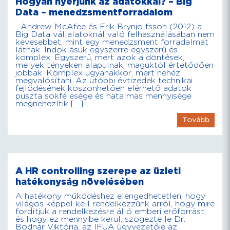
Hogyan nyerjünk az adatokkal? – Big
Data – menedzsmentforradalom
Andrew McAfee és Erik Brynjolfsson (2012) a
Big Data vállalatoknál való felhasználásában nem
kevesebbet, mint egy menedzsment forradalmat
látnak. Indoklásuk egyszerre egyszerű és
komplex. Egyszerű, mert azok a döntések,
melyek tényeken alapulnak, maguktól értetődően
jobbak. Komplex ugyanakkor, mert nehéz
megvalósítani. Az utóbbi évtizedek technikai
fejlődésének köszönhetően elérhető adatok
puszta sokfélesége és hatalmas mennyisége
megnehezítik […]
Tovább
A HR controlling szerepe az üzleti
hatékonyság növelésében
A hatékony működéshez elengedhetetlen, hogy
világos képpel kell rendelkezzünk arról, hogy mire
fordítjuk a rendelkezésre álló emberi erőforrást,
és hogy ez mennyibe kerül, szögezte le Dr.
Bodnár Viktória, az IFUA ügyvezetője az