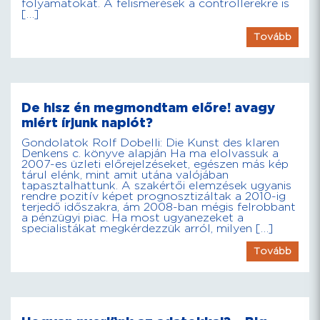
folyamatokat. A felismerések a controllerekre is
[…]
Tovább
De hisz én megmondtam előre! avagy
miért írjunk naplót?
Gondolatok Rolf Dobelli: Die Kunst des klaren
Denkens c. könyve alapján Ha ma elolvassuk a
2007-es üzleti előrejelzéseket, egészen más kép
tárul elénk, mint amit utána valójában
tapasztalhattunk. A szakértői elemzések ugyanis
rendre pozitív képet prognosztizáltak a 2010-ig
terjedő időszakra, ám 2008-ban mégis felrobbant
a pénzügyi piac. Ha most ugyanezeket a
specialistákat megkérdezzük arról, milyen […]
Tovább