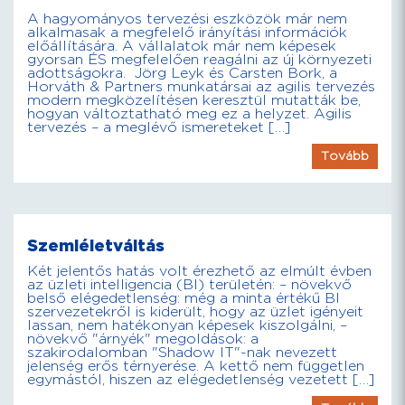
A hagyományos tervezési eszközök már nem
alkalmasak a megfelelő irányítási információk
előállítására. A vállalatok már nem képesek
gyorsan ÉS megfelelően reagálni az új környezeti
adottságokra. Jörg Leyk és Carsten Bork, a
Horváth & Partners munkatársai az agilis tervezés
modern megközelítésen keresztül mutatták be,
hogyan változtatható meg ez a helyzet. Agilis
tervezés – a meglévő ismereteket […]
Tovább
Szemléletváltás
Két jelentős hatás volt érezhető az elmúlt évben
az üzleti intelligencia (BI) területén: – növekvő
belső elégedetlenség: még a minta értékű BI
szervezetekről is kiderült, hogy az üzlet igényeit
lassan, nem hatékonyan képesek kiszolgálni, –
növekvő "árnyék" megoldások: a
szakirodalomban "Shadow IT"-nak nevezett
jelenség erős térnyerése. A kettő nem független
egymástól, hiszen az elégedetlenség vezetett […]