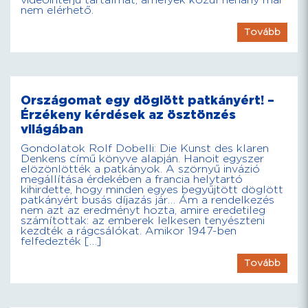
videóinterjú tartalmát, amelyek közül néhány már
nem elérhető.
Tovább
Országomat egy döglött patkányért! –
Érzékeny kérdések az ösztönzés
világában
Gondolatok Rolf Dobelli: Die Kunst des klaren
Denkens című könyve alapján. Hanoit egyszer
elözönlötték a patkányok. A szörnyű invázió
megállítása érdekében a francia helytartó
kihirdette, hogy minden egyes begyűjtött döglött
patkányért busás díjazás jár… Ám a rendelkezés
nem azt az eredményt hozta, amire eredetileg
számítottak: az emberek lelkesen tenyészteni
kezdték a rágcsálókat. Amikor 1947-ben
felfedezték […]
Tovább