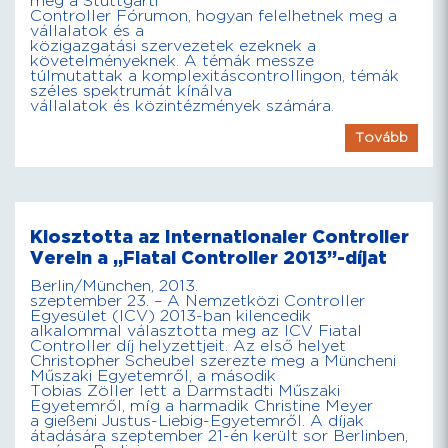
meg a Stuttgarti
Controller Fórumon, hogyan felelhetnek meg a
vállalatok és a
közigazgatási szervezetek ezeknek a
követelményeknek. A témák messze
túlmutattak a komplexitáscontrollingon, témák
széles spektrumát kínálva
vállalatok és közintézmények számára.
Tovább
Kiosztotta az Internationaler Controller
Verein a „Fiatal Controller 2013”-díjat
Berlin/München, 2013.
szeptember 23. – A Nemzetközi Controller
Egyesület (ICV) 2013-ban kilencedik
alkalommal választotta meg az ICV Fiatal
Controller díj helyzettjeit. Az első helyet
Christopher Scheubel szerezte meg a Müncheni
Műszaki Egyetemről, a második
Tobias Zöller lett a Darmstadti Műszaki
Egyetemről, míg a harmadik Christine Meyer
a gießeni Justus-Liebig-Egyetemről. A díjak
átadására szeptember 21-én került sor Berlinben,