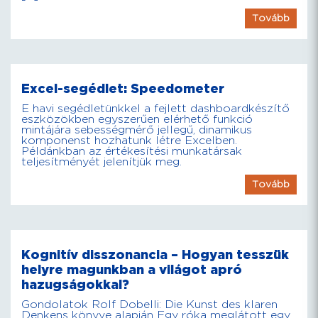
Tovább
Excel-segédlet: Speedometer
E havi segédletünkkel a fejlett dashboardkészítő
eszközökben egyszerűen elérhető funkció
mintájára sebességmérő jellegű, dinamikus
komponenst hozhatunk létre Excelben.
Példánkban az értékesítési munkatársak
teljesítményét jelenítjük meg.
Tovább
Kognitív disszonancia – Hogyan tesszük
helyre magunkban a világot apró
hazugságokkal?
Gondolatok Rolf Dobelli: Die Kunst des klaren
Denkens könyve alapján Egy róka meglátott egy