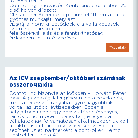
az éves Berlini
Controlling Innovációs Konferencia keretében. Az
első helyen díjazott
Christopher Scheubel a plénum előtt mutatta be
győztes munkáját, mely azt
vizsgálja, hogy kifizetődőek-e a vállalkozások
számára a társadalmi
felelősségvállalás és a fenntarthatóság
érdekében tett intézkedések.
Tovább
Az ICV szeptember/októberi számának
összefoglalója
Controlling bizonytalan időkben – Horváth Péter
írása A gazdasági kilengések mind a növekedés,
mind a recesszió irányába egyre nagyobbak
voltak az utóbbi évtizedekben. Ebben a
helyzetben nehéz egy hosszú távon érvényes,
tartós üzleti modellt kialakítani, ehelyett a
vállalatoknak folyamatosan alkalmazkodniuk kell
az aktuálisan fennálló viszonyokhoz. Ebben
segíthet üzleti partnerként a controller. Heimo
Losbichler „Tripla A” […]