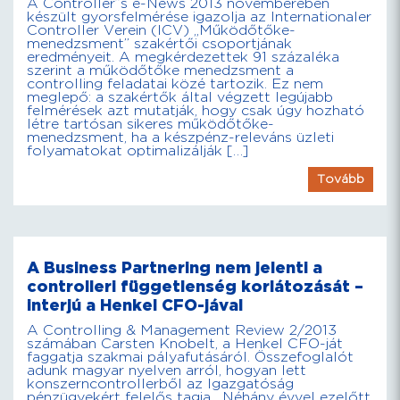
A Controller”s e-News 2013 novemberében
készült gyorsfelmérése igazolja az Internationaler
Controller Verein (ICV) „Működőtőke-
menedzsment” szakértői csoportjának
eredményeit. A megkérdezettek 91 százaléka
szerint a működőtőke menedzsment a
controlling feladatai közé tartozik. Ez nem
meglepő: a szakértők által végzett legújabb
felmérések azt mutatják, hogy csak úgy hozható
létre tartósan sikeres működőtőke-
menedzsment, ha a készpénz-releváns üzleti
folyamatokat optimalizálják […]
Tovább
A Business Partnering nem jelenti a
controlleri függetlenség korlátozását –
interjú a Henkel CFO-jával
A Controlling & Management Review 2/2013
számában Carsten Knobelt, a Henkel CFO-ját
faggatja szakmai pályafutásáról. Összefoglalót
adunk magyar nyelven arról, hogyan lett
konszerncontrollerből az Igazgatóság
pénzügyekért felelős tagja. Néhány évvel ezelőtt