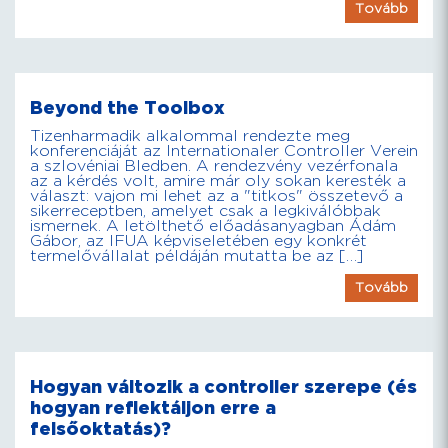
Tovább
Beyond the Toolbox
Tizenharmadik alkalommal rendezte meg
konferenciáját az Internationaler Controller Verein
a szlovéniai Bledben. A rendezvény vezérfonala
az a kérdés volt, amire már oly sokan keresték a
választ: vajon mi lehet az a "titkos" összetevő a
sikerreceptben, amelyet csak a legkiválóbbak
ismernek. A letölthető előadásanyagban Ádám
Gábor, az IFUA képviseletében egy konkrét
termelővállalat példáján mutatta be az […]
Tovább
Hogyan változik a controller szerepe (és
hogyan reflektáljon erre a
felsőoktatás)?